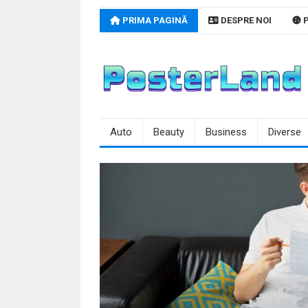
Skip
PRIMA PAGINĂ
DESPRE NOI
P
to
content
Auto
Beauty
Business
Diverse