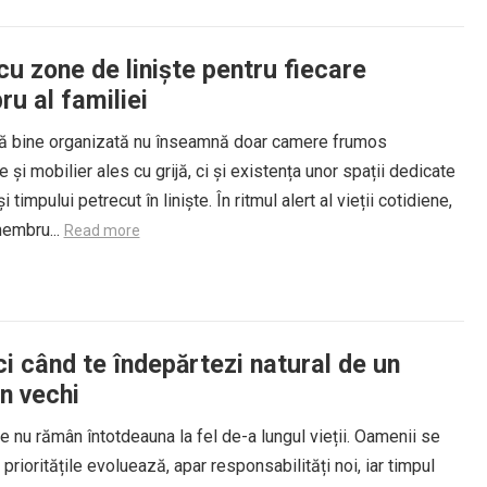
u zone de liniște pentru fiecare
u al familiei
ță bine organizată nu înseamnă doar camere frumos
 și mobilier ales cu grijă, ci și existența unor spații dedicate
și timpului petrecut în liniște. În ritmul alert al vieții cotidiene,
membru...
Read more
i când te îndepărtezi natural de un
n vechi
le nu rămân întotdeauna la fel de-a lungul vieții. Oamenii se
prioritățile evoluează, apar responsabilități noi, iar timpul