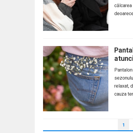
călcarea 
deoarece
Pantal
atunc
Pantaloni
sezonului
relaxat, 
cauza ten
PAGINAȚIE
1
ARTICOLE