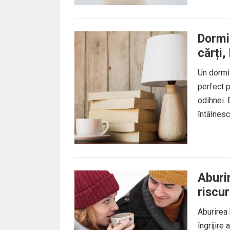
Dormi
cărți,
Un dormit
perfect p
odihnei. 
întâlnesc 
Aburir
riscur
Aburirea 
îngrijire