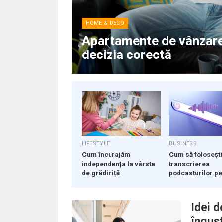
HOME & DECO
 iei
Apartamente de vânzare: 
decizia corectă
LIFESTYLE
BUSINESS
Cum încurajăm
Cum să foloseșt
independența la vârsta
transcrierea
de grădiniță
podcasturilor pe
SEO
Idei 
îngus