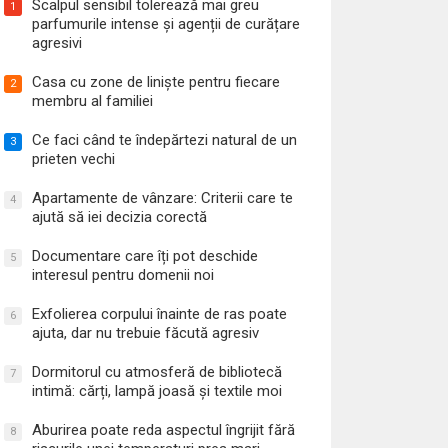
Scalpul sensibil tolerează mai greu
1
parfumurile intense și agenții de curățare
agresivi
HOME & DECO
Apartamente de vânzare: Criterii care t
Casa cu zone de liniște pentru fiecare
2
membru al familiei
decizia corectă
Ce faci când te îndepărtezi natural de un
3
prieten vechi
Apartamente de vânzare: Criterii care te
4
ajută să iei decizia corectă
Documentare care îți pot deschide
5
interesul pentru domenii noi
Exfolierea corpului înainte de ras poate
6
ajuta, dar nu trebuie făcută agresiv
Dormitorul cu atmosferă de bibliotecă
7
intimă: cărți, lampă joasă și textile moi
Aburirea poate reda aspectul îngrijit fără
8