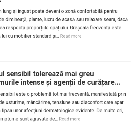
 lung și îngust poate deveni o zonă confortabilă pentru
e dimineață, plante, lucru de acasă sau relaxare seara, dacă
a respectă proporțiile spațiului. Greșeala frecventă este
lui cu mobilier standard și...
Read more
l sensibil tolerează mai greu
urile intense și agenții de curățare
vi
ensibil este o problemă tot mai frecventă, manifestată prin
 de usturime, mâncărime, tensiune sau disconfort care apar
în lipsa unor afecțiuni dermatologice evidente. De multe ori,
imptome sunt agravate de...
Read more