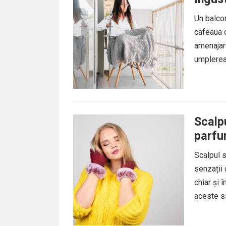
Un balcon
cafeaua d
amenajare
umplerea 
Scalpu
parfum
agresi
Scalpul s
senzații
chiar și 
aceste s