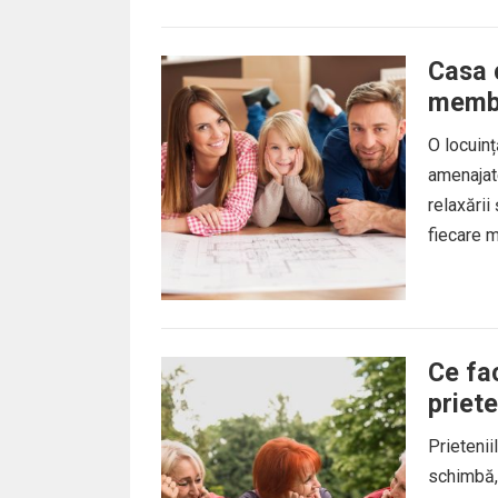
Casa c
membr
O locuin
amenajate
relaxării 
fiecare 
Ce fac
priete
Prietenii
schimbă, 