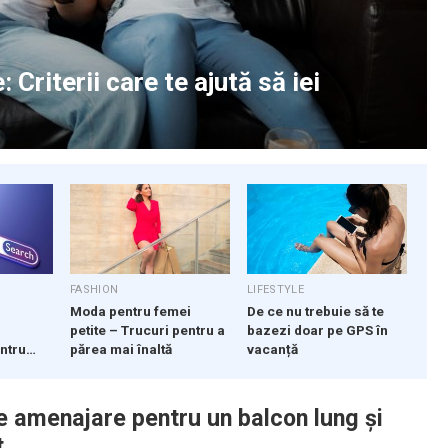
Criterii care te ajută să iei
FASHION
LIFESTYLE
i
Moda pentru femei
De ce nu trebuie să te
petite – Trucuri pentru a
bazezi doar pe GPS în
ntru
părea mai înaltă
vacanță
de amenajare pentru un balcon lung și
t