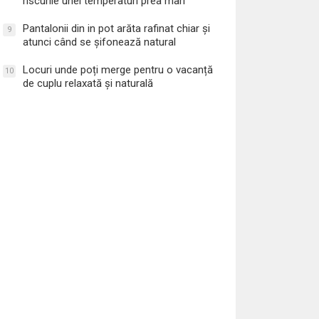
riscurile unei temperaturi prea mari
Pantalonii din in pot arăta rafinat chiar și
9
atunci când se șifonează natural
Locuri unde poți merge pentru o vacanță
10
de cuplu relaxată și naturală