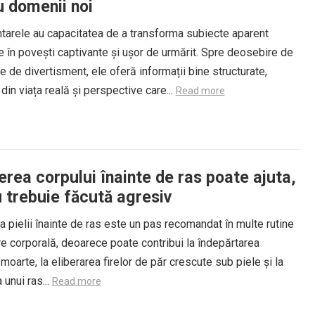
u domenii noi
arele au capacitatea de a transforma subiecte aparent
 în povești captivante și ușor de urmărit. Spre deosebire de
e de divertisment, ele oferă informații bine structurate,
in viața reală și perspective care...
Read more
erea corpului înainte de ras poate ajuta,
u trebuie făcută agresiv
a pielii înainte de ras este un pas recomandat în multe rutine
ire corporală, deoarece poate contribui la îndepărtarea
 moarte, la eliberarea firelor de păr crescute sub piele și la
 unui ras...
Read more