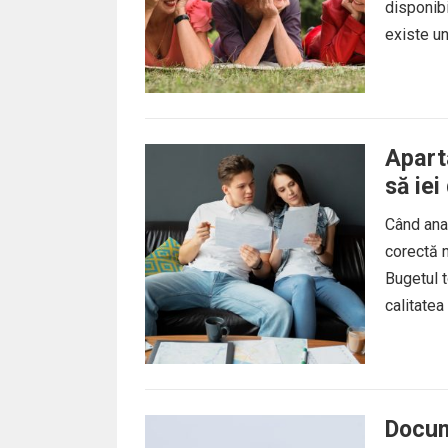
disponibi
existe un
Apart
să iei
Când ana
corectă n
Bugetul t
calitatea
Docum