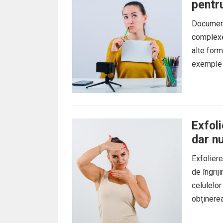
pentr
Document
complexe
alte form
exemple d
Exfoli
dar n
Exfoliere
de îngrij
celulelor
obținerea