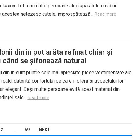
clasică. Tot mai multe persoane aleg aparatele cu abur
 acestea netezesc cutele, împrospătează...
Read more
onii din in pot arăta rafinat chiar și
i când se șifonează natural
i din in sunt printre cele mai apreciate piese vestimentare ale
 cald, datorită confortului pe care îl oferă și aspectului lor
dar elegant. Deși multe persoane evită acest material din
dinței sale...
Read more
2
…
59
NEXT