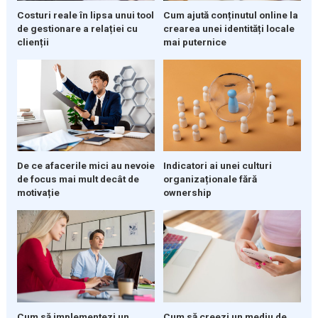
Costuri reale în lipsa unui tool
Cum ajută conținutul online la
de gestionare a relației cu
crearea unei identități locale
clienții
mai puternice
De ce afacerile mici au nevoie
Indicatori ai unei culturi
de focus mai mult decât de
organizaționale fără
motivație
ownership
Cum să implementezi un
Cum să creezi un mediu de