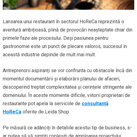
Lansarea unui restaurant în sectorul HoReCa reprezintă o
aventură ambițioasă, plină de provocări neașteptate chiar din
primele faze ale procesului. Deși pasiunea pentru
gastronomie este un punct de plecare valoros, succesul în
această industrie depinde de mult mai mult.
Antreprenorii aspiranți se vor confrunta cu obstacole încă din
momentul documentării și elaborării planului de afaceri,
descoperind treptat complexitatea și cerințele stringente ale
domeniului. În aceste momente dificile, viitorii proprietari de
restaurante pot apela la serviciile de
consultanță
HoReCa
oferite de Leida Shop.
Pe măsură ce adânciți în detaliile acestui tip de business, s-
ar putea să vă simțiți copleșiți de amploarea proiectului.