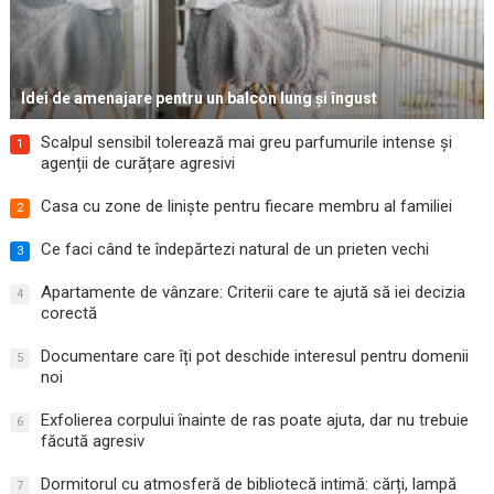
Idei de amenajare pentru un balcon lung și îngust
Scalpul sensibil tolerează mai greu parfumurile intense și
1
agenții de curățare agresivi
Casa cu zone de liniște pentru fiecare membru al familiei
2
Ce faci când te îndepărtezi natural de un prieten vechi
3
Apartamente de vânzare: Criterii care te ajută să iei decizia
4
corectă
Documentare care îți pot deschide interesul pentru domenii
5
noi
Exfolierea corpului înainte de ras poate ajuta, dar nu trebuie
6
făcută agresiv
Dormitorul cu atmosferă de bibliotecă intimă: cărți, lampă
7