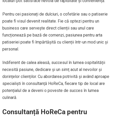
localuri pot satisface nevoia de rapiditate și conveniență.
Pentru cei pasionați de dulciuri, o cofetărie sau o patiserie
poate fi visul devenit realitate. Fie că optezi pentru un
business care servește direct clienții sau unul care
funcționează pe bază de comenzi, pasiunea pentru arta
patiseriei poate fi împărtășită cu clienții într-un mod unic și
personal.
Indiferent de calea aleasă, succesul în lumea ospitalității
necesită pasiune, dedicare și un simț acut al nevoilor și
dorințelor clienților. Cu abordarea potrivită și având aproape
specialiști în consultanță HoReCa, fiecare tip de local are
potențialul de a deveni o poveste de succes în lumea
culinară.
Consultanță HoReCa pentru