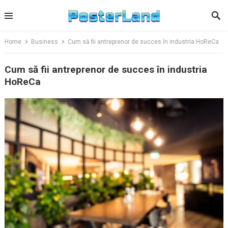
Skip
to
content
Home
Business
Cum să fii antreprenor de succes în industria HoReCa
Cum să fii antreprenor de succes în industria
HoReCa