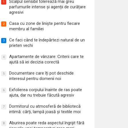
Scalpul sensibil tolerează mai greu
1
parfumurile intense și agenții de curățare
agresivi
Casa cu zone de liniște pentru fiecare
2
membru al familiei
Ce faci când te îndepărtezi natural de un
3
prieten vechi
Apartamente de vânzare: Criterii care te
4
ajută să iei decizia corectă
Documentare care îți pot deschide
5
interesul pentru domenii noi
Exfolierea corpului înainte de ras poate
6
ajuta, dar nu trebuie făcută agresiv
Dormitorul cu atmosferă de bibliotecă
7
intimă: cărți, lampă joasă și textile moi
Aburirea poate reda aspectul îngrijit fără
8