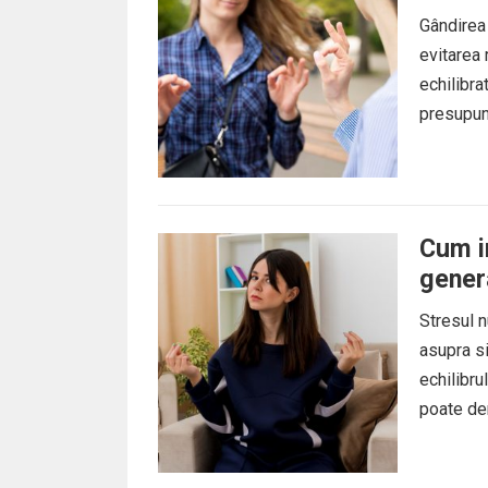
Gândirea
evitarea 
echilibra
presupun
more
Cum in
gener
Stresul n
asupra si
echilibru
poate der