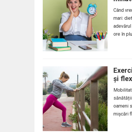
Când vre
mari: die
adevărul 
ore în plu
Exerci
și flex
Mobilitat
sănătății
oameni s
mișcări fl