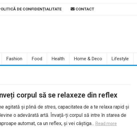
OLITICĂ DE CONFIDENȚIALITATE
CONTACT
Fashion
Food
Health
Home & Deco
Lifestyle
veți corpul să se relaxeze din reflex
me agitată și plină de stres, capacitatea de a te relaxa rapid și
devine o adevărată artă. Învață-ți corpul să intre în starea de
aproape automat, ca un reflex, și vei câștiga...
Read more