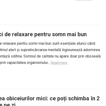
ci de relaxare pentru somn mai bun
e relaxare pentru somn mai bun sunt esențiale atunci când
ritmul alert și supraîncărcarea mentală îngreunează adormirea
entază odihna. Somnul de calitate nu apare doar prin oboseală
i prin capacitatea organismului...
Read more
a obiceiurilor mici: ce poți schimba în 2
e pe zi