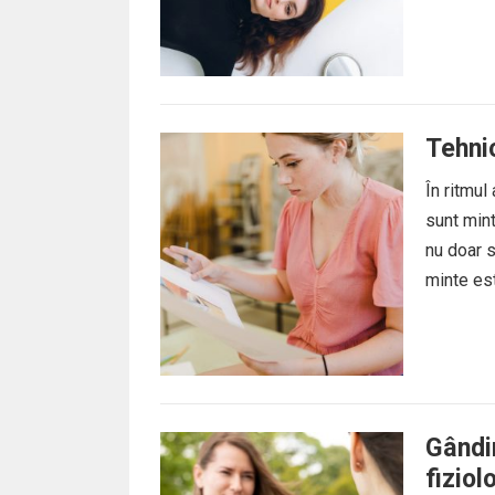
Tehni
În ritmul
sunt mint
nu doar s
minte est
Gândir
fiziol