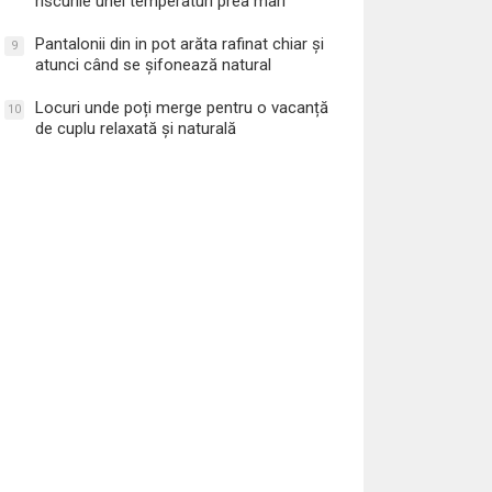
riscurile unei temperaturi prea mari
Pantalonii din in pot arăta rafinat chiar și
9
atunci când se șifonează natural
Locuri unde poți merge pentru o vacanță
10
de cuplu relaxată și naturală