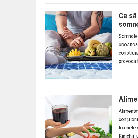
Ce să
somno
Somnolen
obositoar
construi
provoca f
Alimen
Alimentaț
conștient
toxinele 
Rinichii 