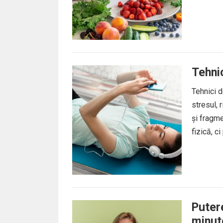
Tehni
Tehnici d
stresul, 
și fragm
fizică, c
Putere
minut