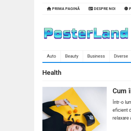
Skip
PRIMA PAGINĂ
DESPRE NOI
P
to
content
Auto
Beauty
Business
Diverse
Health
Cum în
Într-o lu
eficient 
relaxare 