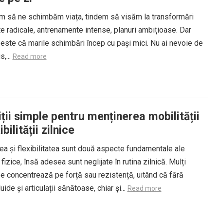
m să ne schimbăm viața, tindem să visăm la transformări
te radicale, antrenamente intense, planuri ambițioase. Dar
este că marile schimbări încep cu pași mici. Nu ai nevoie de
s,...
Read more
ții simple pentru menținerea mobilității
ibilității zilnice
ea și flexibilitatea sunt două aspecte fundamentale ale
 fizice, însă adesea sunt neglijate în rutina zilnică. Mulți
e concentrează pe forță sau rezistență, uitând că fără
uide și articulații sănătoase, chiar și...
Read more