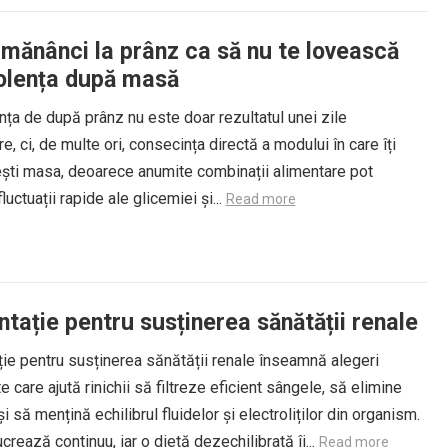
 mănânci la prânz ca să nu te lovească
lența după masă
ța de după prânz nu este doar rezultatul unei zile
e, ci, de multe ori, consecința directă a modului în care îți
ești masa, deoarece anumite combinații alimentare pot
luctuații rapide ale glicemiei și...
Read more
tație pentru susținerea sănătății renale
ie pentru susținerea sănătății renale înseamnă alegeri
e care ajută rinichii să filtreze eficient sângele, să elimine
și să mențină echilibrul fluidelor și electroliților din organism.
lucrează continuu, iar o dietă dezechilibrată îi...
Read more