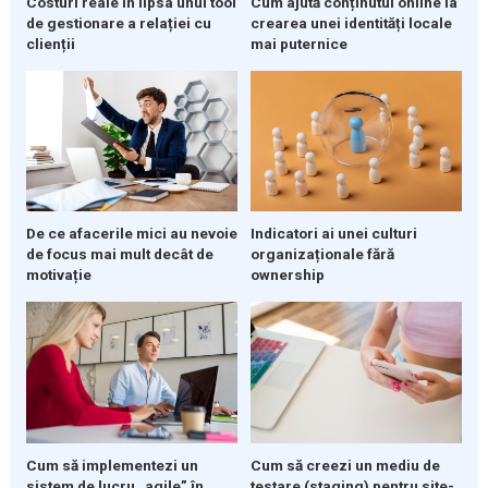
Costuri reale în lipsa unui tool
Cum ajută conținutul online la
de gestionare a relației cu
crearea unei identități locale
clienții
mai puternice
De ce afacerile mici au nevoie
Indicatori ai unei culturi
de focus mai mult decât de
organizaționale fără
motivație
ownership
Cum să implementezi un
Cum să creezi un mediu de
sistem de lucru „agile” în
testare (staging) pentru site-