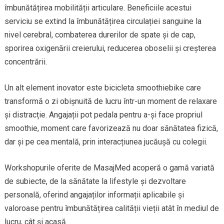
îmbunătățirea mobilității articulare. Beneficiile acestui
serviciu se extind la îmbunătățirea circulației sanguine la
nivel cerebral, combaterea durerilor de spate și de cap,
sporirea oxigenării creierului, reducerea oboselii și creșterea
concentrării.
Un alt element inovator este bicicleta smoothiebike care
transformă o zi obișnuită de lucru într-un moment de relaxare
și distracție. Angajații pot pedala pentru a-și face propriul
smoothie, moment care favorizează nu doar sănătatea fizică,
dar și pe cea mentală, prin interacțiunea jucăușă cu colegii.
Workshopurile oferite de MasajMed acoperă o gamă variată
de subiecte, de la sănătate la lifestyle și dezvoltare
personală, oferind angajaților informații aplicabile și
valoroase pentru îmbunătățirea calității vieții atât în mediul de
lucru, cât și acasă.