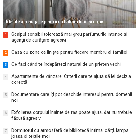
Idei de amenajare pentru un balcon lung și îngust
Scalpul sensibil tolerează mai greu parfumurile intense și
1
agenții de curățare agresivi
Casa cu zone de liniște pentru fiecare membru al familiei
2
Ce faci când te îndepărtezi natural de un prieten vechi
3
Apartamente de vânzare: Criterii care te ajută să iei decizia
4
corectă
Documentare care îți pot deschide interesul pentru domenii
5
noi
Exfolierea corpului înainte de ras poate ajuta, dar nu trebuie
6
făcută agresiv
Dormitorul cu atmosferă de bibliotecă intimă: cărți, lampă
7
joasă și textile moi