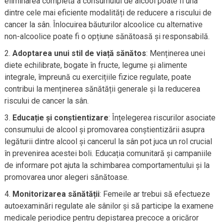
eliminarea completă a consumului de alcool poate fi una
dintre cele mai eficiente modalități de reducere a riscului de
cancer la sân. Înlocuirea băuturilor alcoolice cu alternative
non-alcoolice poate fi o opțiune sănătoasă și responsabilă.
Adoptarea unui stil de viață sănătos
: Menținerea unei
diete echilibrate, bogate în fructe, legume și alimente
integrale, împreună cu exercițiile fizice regulate, poate
contribui la menținerea sănătății generale și la reducerea
riscului de cancer la sân.
Educație și conștientizare
: Înțelegerea riscurilor asociate
consumului de alcool și promovarea conștientizării asupra
legăturii dintre alcool și cancerul la sân pot juca un rol crucial
în prevenirea acestei boli. Educația comunitară și campaniile
de informare pot ajuta la schimbarea comportamentului și la
promovarea unor alegeri sănătoase.
Monitorizarea sănătății
: Femeile ar trebui să efectueze
autoexaminări regulate ale sânilor și să participe la examene
medicale periodice pentru depistarea precoce a oricăror