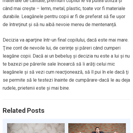
materiale de calitate, premium copilul le va putea utiliza şi
când mai creşte – lemn, metal, plastic, toate vor fi materiale
durabile. Leagănele pentru copii ar fi de preferat să fie uşor
de întreţinut şi să nu aibă nevoie mereu de mentenanță.
Decizia va aparţine într-un final copilului, dacă este mai mare.
Ţine cont de nevoile lui, de cerinţe şi păreri când cumperi
leagăne copii. Dacă ai un bebeluş şi decizia nu este a lui şi nu
te bazezi pe părerile sale încearcă să îi arăţi celui mic
leagănele şi să vezi cum reacţionează, să îl pui în ele dacă ţi
se permite să le testezi înainte de cumpărare-dacă le au deja
rudele, prietenii este şi mai bine.
Related Posts