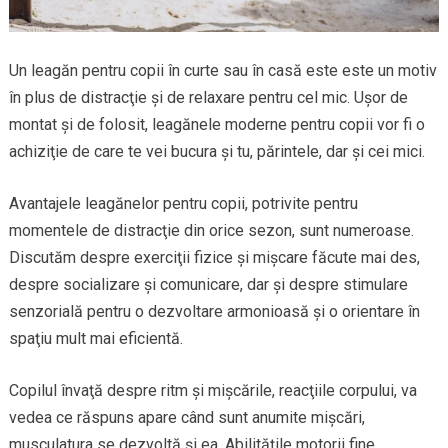
Un leagăn pentru copii în curte sau în casă este este un motiv
în plus de distracţie şi de relaxare pentru cel mic. Uşor de
montat şi de folosit, leagănele moderne pentru copii vor fi o
achiziţie de care te vei bucura şi tu, părintele, dar şi cei mici.
Avantajele leagănelor pentru copii, potrivite pentru
momentele de distracţie din orice sezon, sunt numeroase.
Discutăm despre exerciţii fizice şi mişcare făcute mai des,
despre socializare şi comunicare, dar şi despre stimulare
senzorială pentru o dezvoltare armonioasă şi o orientare în
spaţiu mult mai eficientă.
Copilul învaţă despre ritm şi mişcările, reacţiile corpului, va
vedea ce răspuns apare când sunt anumite mişcări,
musculatura se dezvoltă şi ea. Abilităţile motorii fine,