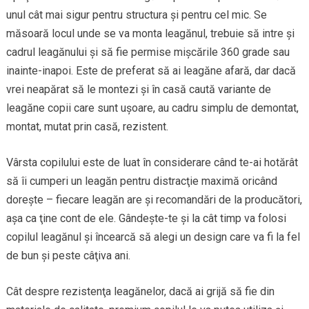
unul cât mai sigur pentru structura şi pentru cel mic. Se
măsoară locul unde se va monta leagănul, trebuie să intre şi
cadrul leagănului şi să fie permise mişcările 360 grade sau
inainte-inapoi. Este de preferat să ai leagăne afară, dar dacă
vrei neapărat să le montezi şi în casă caută variante de
leagăne copii care sunt uşoare, au cadru simplu de demontat,
montat, mutat prin casă, rezistent.
Vârsta copilului este de luat în considerare când te-ai hotărât
să îi cumperi un leagăn pentru distracţie maximă oricând
doreşte – fiecare leagăn are şi recomandări de la producători,
aşa ca ţine cont de ele. Gândeşte-te şi la cât timp va folosi
copilul leagănul şi încearcă să alegi un design care va fi la fel
de bun şi peste câţiva ani.
Cât despre rezistenţa leagănelor, dacă ai grijă să fie din