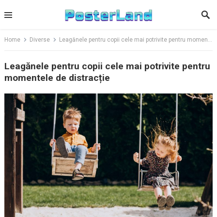
Skip
to
content
Home
Diverse
Leagănele pentru copii cele mai potrivite pentru momentele de distracție
Leagănele pentru copii cele mai potrivite pentru
momentele de distracție