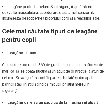
Leagăne pentru bebeluşi. Sunt sigure, îi ajută să îşi
dezvolte musculatura, coordonarea, sistemul senzorial,
încurajează descoperirea propriului corp şi a reacţiilor sale.
Cele mai căutate tipuri de leagăne
pentru copii
Leagăne tip coş
Cei mici se pot roti la 360 de grade, locurile sunt suficient de
mari ca să se poată bucura şi un adult de distracţie, alături de
cel mic. Se asigură suport în partea din faţă şi din spate,
părinţii stau liniştiţi ştiind că micuţii lor sunt mereu în
siguranţă.
Leagăne care au un cauciuc de la maşina refolosit