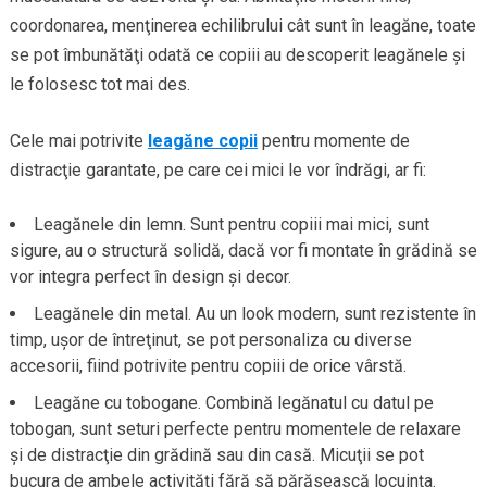
coordonarea, menţinerea echilibrului cât sunt în leagăne, toate
se pot îmbunătăţi odată ce copiii au descoperit leagănele şi
le folosesc tot mai des.
Cele mai potrivite
leagăne copii
pentru momente de
distracţie garantate, pe care cei mici le vor îndrăgi, ar fi:
Leagănele din lemn. Sunt pentru copiii mai mici, sunt
sigure, au o structură solidă, dacă vor fi montate în grădină se
vor integra perfect în design şi decor.
Leagănele din metal. Au un look modern, sunt rezistente în
timp, uşor de întreţinut, se pot personaliza cu diverse
accesorii, fiind potrivite pentru copiii de orice vârstă.
Leagăne cu tobogane. Combină legănatul cu datul pe
tobogan, sunt seturi perfecte pentru momentele de relaxare
şi de distracţie din grădină sau din casă. Micuţii se pot
bucura de ambele activităţi fără să părăsească locuinţa.