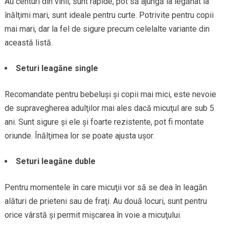
Au centuri din vinil, sunt rapide, pot să ajungă la legănat la
înălţimi mari, sunt ideale pentru curte. Potrivite pentru copii
mai mari, dar la fel de sigure precum celelalte variante din
această listă.
Seturi leagăne single
Recomandate pentru bebeluşi şi copii mai mici, este nevoie
de supravegherea adulţilor mai ales dacă micuţul are sub 5
ani. Sunt sigure şi ele şi foarte rezistente, pot fi montate
oriunde. Înălţimea lor se poate ajusta uşor.
Seturi leagăne duble
Pentru momentele în care micuţii vor să se dea în leagăn
alături de prieteni sau de fraţi. Au două locuri, sunt pentru
orice vârstă şi permit mişcarea în voie a micuţului.