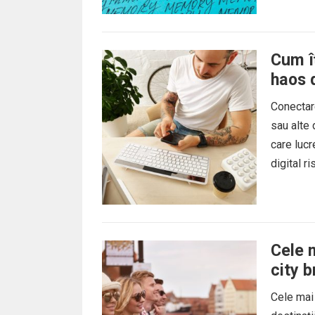
Cum îț
haos d
Conectare
sau alte 
care lucr
digital r
Cele 
city 
Cele mai