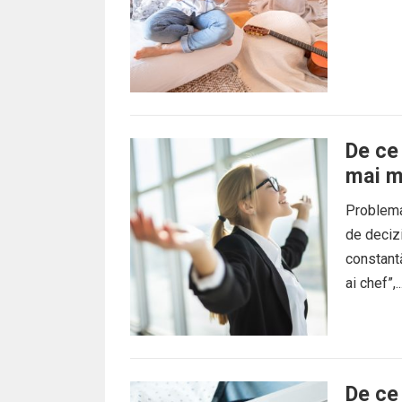
De ce 
mai m
Problema
de decizi
constantă
ai chef”,..
De ce