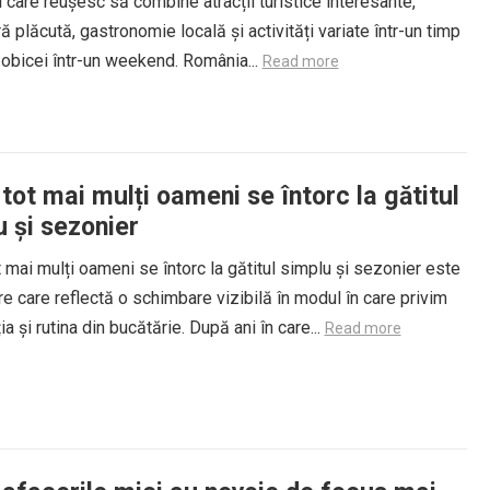
i care reușesc să combine atracții turistice interesante,
 plăcută, gastronomie locală și activități variate într-un timp
 obicei într-un weekend. România...
Read more
tot mai mulți oameni se întorc la gătitul
 și sezonier
 mai mulți oameni se întorc la gătitul simplu și sezonier este
re care reflectă o schimbare vizibilă în modul în care privim
ia și rutina din bucătărie. După ani în care...
Read more