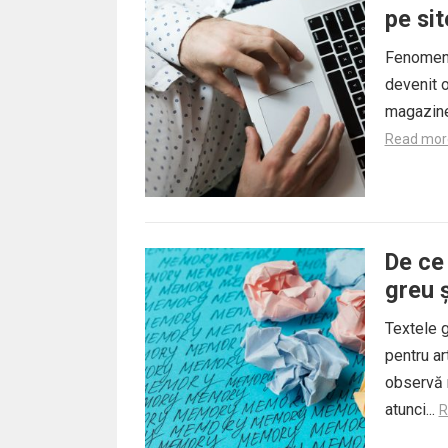
pe sit
Fenomenul
devenit o 
magazine 
Read mor
De ce
greu ș
Textele g
pentru ar
observă 
atunci...
R