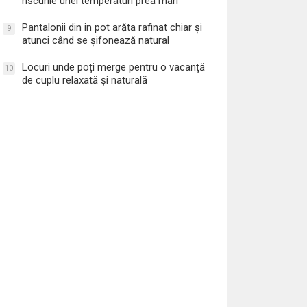
riscurile unei temperaturi prea mari
Pantalonii din in pot arăta rafinat chiar și
9
atunci când se șifonează natural
Locuri unde poți merge pentru o vacanță
10
de cuplu relaxată și naturală