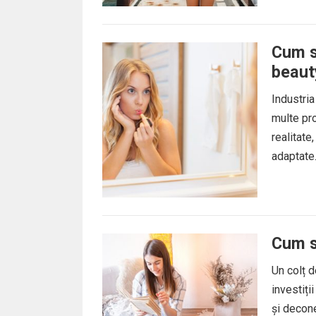
Cum să
beaut
Industri
multe pro
realitate,
adaptate.
Cum să
Un colț d
investiți
și decone