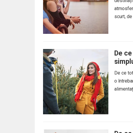
destinați
atmosferă
scurt, de
De ce 
simplu
De ce tot
o întreba
alimentaț