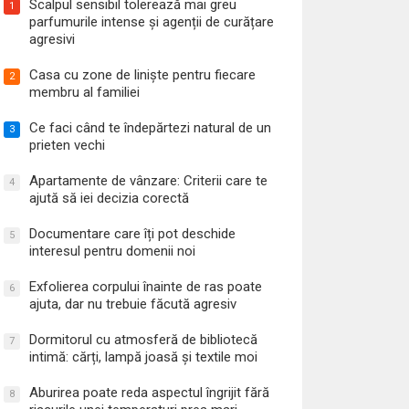
Scalpul sensibil tolerează mai greu
1
parfumurile intense și agenții de curățare
agresivi
Casa cu zone de liniște pentru fiecare
2
membru al familiei
Ce faci când te îndepărtezi natural de un
3
prieten vechi
Apartamente de vânzare: Criterii care te
4
ajută să iei decizia corectă
Documentare care îți pot deschide
5
interesul pentru domenii noi
Exfolierea corpului înainte de ras poate
6
ajuta, dar nu trebuie făcută agresiv
Dormitorul cu atmosferă de bibliotecă
7
intimă: cărți, lampă joasă și textile moi
Aburirea poate reda aspectul îngrijit fără
8