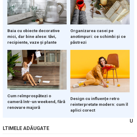
Organizarea casei pe
Baia cu obiecte decorative
anotimpuri: ce schimbi și ce
mici, dar bine alese: tăvi,
păstrezi
recipiente, vaze și plante
Cum reîmprospătezi o
Design cu influențe retro
cameră într-un weekend, fără
reinterpretate modern: cum îl
renovare majoră
aplici corect
U
LTIMELE ADĂUGATE