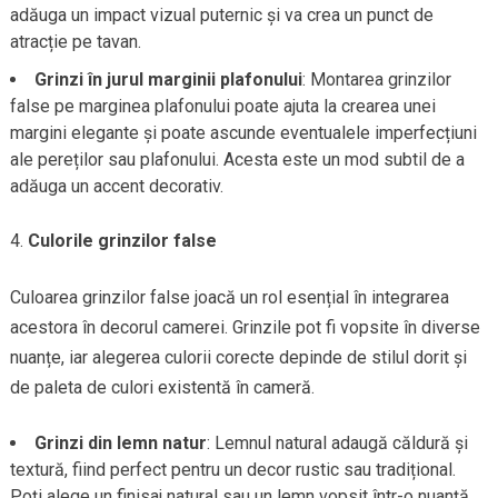
adăuga un impact vizual puternic și va crea un punct de
atracție pe tavan.
Grinzi în jurul marginii plafonului
: Montarea grinzilor
false pe marginea plafonului poate ajuta la crearea unei
margini elegante și poate ascunde eventualele imperfecțiuni
ale pereților sau plafonului. Acesta este un mod subtil de a
adăuga un accent decorativ.
Culorile grinzilor false
Culoarea grinzilor false joacă un rol esențial în integrarea
acestora în decorul camerei. Grinzile pot fi vopsite în diverse
nuanțe, iar alegerea culorii corecte depinde de stilul dorit și
de paleta de culori existentă în cameră.
Grinzi din lemn natur
: Lemnul natural adaugă căldură și
textură, fiind perfect pentru un decor rustic sau tradițional.
Poți alege un finisaj natural sau un lemn vopsit într-o nuanță