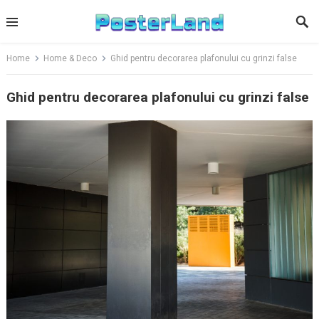
Skip
to
content
Home
Home & Deco
Ghid pentru decorarea plafonului cu grinzi false
Ghid pentru decorarea plafonului cu grinzi false