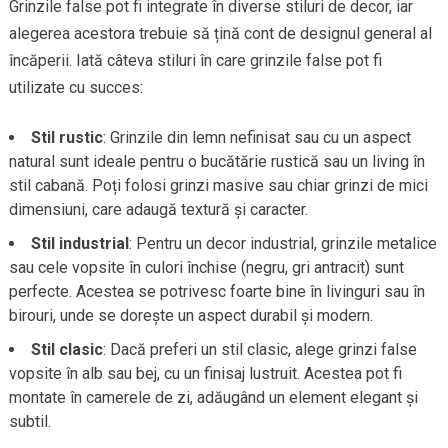
Grinzile false pot fi integrate în diverse stiluri de decor, iar
alegerea acestora trebuie să țină cont de designul general al
încăperii. Iată câteva stiluri în care grinzile false pot fi
utilizate cu succes:
Stil rustic
: Grinzile din lemn nefinisat sau cu un aspect
natural sunt ideale pentru o bucătărie rustică sau un living în
stil cabană. Poți folosi grinzi masive sau chiar grinzi de mici
dimensiuni, care adaugă textură și caracter.
Stil industrial
: Pentru un decor industrial, grinzile metalice
sau cele vopsite în culori închise (negru, gri antracit) sunt
perfecte. Acestea se potrivesc foarte bine în livinguri sau în
birouri, unde se dorește un aspect durabil și modern.
Stil clasic
: Dacă preferi un stil clasic, alege grinzi false
vopsite în alb sau bej, cu un finisaj lustruit. Acestea pot fi
montate în camerele de zi, adăugând un element elegant și
subtil.