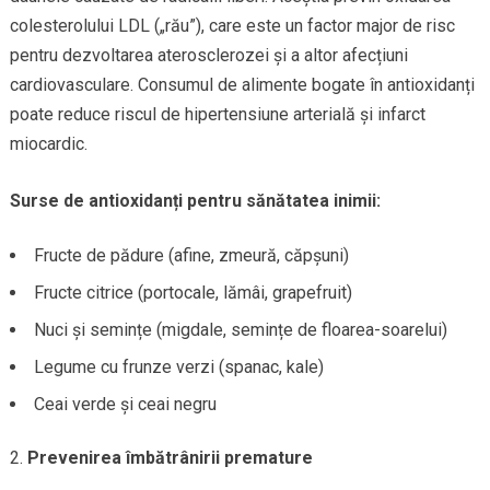
colesterolului LDL („rău”), care este un factor major de risc
pentru dezvoltarea aterosclerozei și a altor afecțiuni
cardiovasculare. Consumul de alimente bogate în antioxidanți
poate reduce riscul de hipertensiune arterială și infarct
miocardic.
Surse de antioxidanți pentru sănătatea inimii:
Fructe de pădure (afine, zmeură, căpșuni)
Fructe citrice (portocale, lămâi, grapefruit)
Nuci și semințe (migdale, semințe de floarea-soarelui)
Legume cu frunze verzi (spanac, kale)
Ceai verde și ceai negru
Prevenirea îmbătrânirii premature