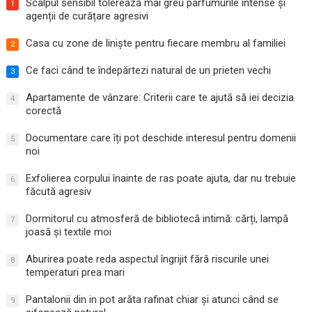
Scalpul sensibil tolerează mai greu parfumurile intense și
1
agenții de curățare agresivi
Casa cu zone de liniște pentru fiecare membru al familiei
2
Ce faci când te îndepărtezi natural de un prieten vechi
3
Apartamente de vânzare: Criterii care te ajută să iei decizia
4
corectă
Documentare care îți pot deschide interesul pentru domenii
5
noi
Exfolierea corpului înainte de ras poate ajuta, dar nu trebuie
6
făcută agresiv
Dormitorul cu atmosferă de bibliotecă intimă: cărți, lampă
7
joasă și textile moi
Aburirea poate reda aspectul îngrijit fără riscurile unei
8
temperaturi prea mari
Pantalonii din in pot arăta rafinat chiar și atunci când se
9