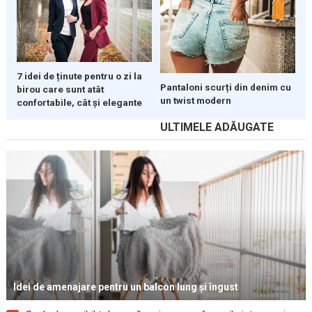
7 idei de ținute pentru o zi la
Pantaloni scurți din denim cu
birou care sunt atât
un twist modern
confortabile, cât și elegante
ULTIMELE ADĂUGATE
Idei de amenajare pentru un balcon lung și îngust