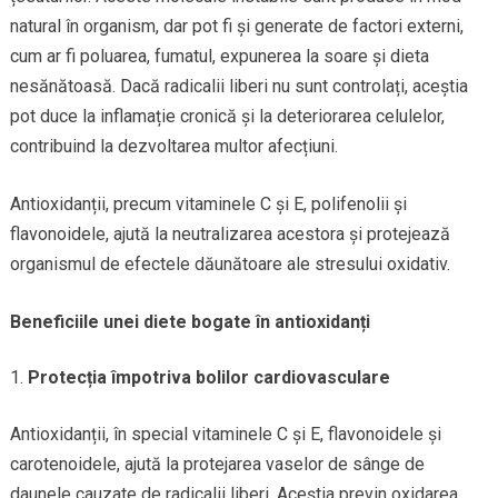
natural în organism, dar pot fi și generate de factori externi,
cum ar fi poluarea, fumatul, expunerea la soare și dieta
nesănătoasă. Dacă radicalii liberi nu sunt controlați, aceștia
pot duce la inflamație cronică și la deteriorarea celulelor,
contribuind la dezvoltarea multor afecțiuni.
Antioxidanții, precum vitaminele C și E, polifenolii și
flavonoidele, ajută la neutralizarea acestora și protejează
organismul de efectele dăunătoare ale stresului oxidativ.
Beneficiile unei diete bogate în antioxidanți
Protecția împotriva bolilor cardiovasculare
Antioxidanții, în special vitaminele C și E, flavonoidele și
carotenoidele, ajută la protejarea vaselor de sânge de
daunele cauzate de radicalii liberi. Aceștia previn oxidarea