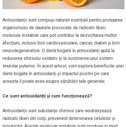
Antioxidanții sunt compuși naturali esențiali pentru protejarea
organismului de daunele provocate de radicalii liberi,
molecule instabile care pot contribui la dezvoltarea multor
afecțiuni, inclusiv boli cardiovasculare, cancer, diabet și boli
neurodegenerative. O dietă bogată în antioxidanți ajută la
reducerea stresului oxidativ și la susținerea unui sistem
imunitar puternic. În acest articol, vom explora beneficiile unei
diete bogate în antioxidanți și impactul pozitiv pe care
aceasta îl poate avea asupra sănătății tale generale.
Ce sunt antioxidanții și cum funcționează?
Antioxidanții sunt substanțe chimice care neutralizează
radicalii liberi din corp, prevenind deteriorarea celulelor și
țesuturilor. Aceste molecule instabile sunt produse în mod