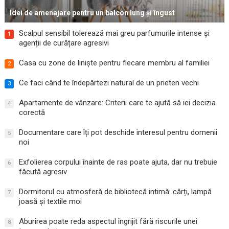
Idei de amenajare pentru un balcon lung și îngust
Scalpul sensibil tolerează mai greu parfumurile intense și
1
agenții de curățare agresivi
Casa cu zone de liniște pentru fiecare membru al familiei
2
Ce faci când te îndepărtezi natural de un prieten vechi
3
Apartamente de vânzare: Criterii care te ajută să iei decizia
4
corectă
Documentare care îți pot deschide interesul pentru domenii
5
noi
Exfolierea corpului înainte de ras poate ajuta, dar nu trebuie
6
făcută agresiv
Dormitorul cu atmosferă de bibliotecă intimă: cărți, lampă
7
joasă și textile moi
Aburirea poate reda aspectul îngrijit fără riscurile unei
8