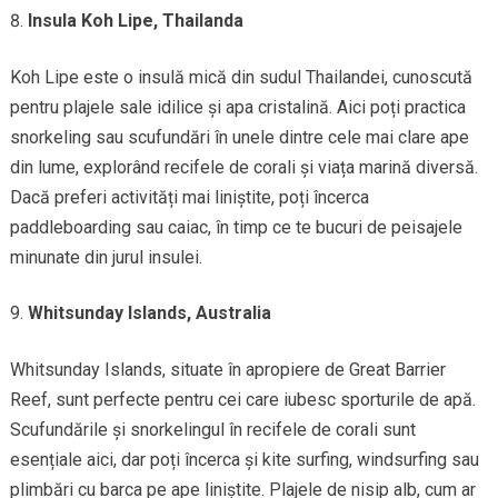
Insula Koh Lipe, Thailanda
Koh Lipe este o insulă mică din sudul Thailandei, cunoscută
pentru plajele sale idilice și apa cristalină. Aici poți practica
snorkeling sau scufundări în unele dintre cele mai clare ape
din lume, explorând recifele de corali și viața marină diversă.
Dacă preferi activități mai liniștite, poți încerca
paddleboarding sau caiac, în timp ce te bucuri de peisajele
minunate din jurul insulei.
Whitsunday Islands, Australia
Whitsunday Islands, situate în apropiere de Great Barrier
Reef, sunt perfecte pentru cei care iubesc sporturile de apă.
Scufundările și snorkelingul în recifele de corali sunt
esențiale aici, dar poți încerca și kite surfing, windsurfing sau
plimbări cu barca pe ape liniștite. Plajele de nisip alb, cum ar