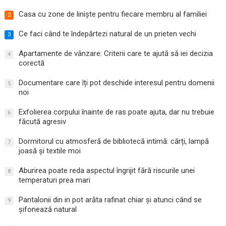
Casa cu zone de liniște pentru fiecare membru al familiei
2
Ce faci când te îndepărtezi natural de un prieten vechi
3
Apartamente de vânzare: Criterii care te ajută să iei decizia
4
corectă
Documentare care îți pot deschide interesul pentru domenii
5
noi
Exfolierea corpului înainte de ras poate ajuta, dar nu trebuie
6
făcută agresiv
Dormitorul cu atmosferă de bibliotecă intimă: cărți, lampă
7
joasă și textile moi
Aburirea poate reda aspectul îngrijit fără riscurile unei
8
temperaturi prea mari
Pantalonii din in pot arăta rafinat chiar și atunci când se
9
șifonează natural