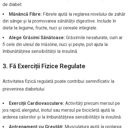
de diabet.
Mănâncă Fibre:
Fibrele ajută la reglarea nivelului de zahăr
din sânge și la promovarea sănătății digestive. Include în
dieta ta legume, fructe, nuci și cereale integrale.
Alege Grăsimi Sănătoase:
Grăsimile nesaturate, cum ar
fi cele din uleiul de măsline, nuci și pește, pot ajuta la
îmbunătățirea sensibilității la insulină.
3. Fă Exerciții Fizice Regulate
Activitatea fizică regulată poate contribui semnificativ la
prevenirea diabetului.
Exerciții Cardiovasculare:
Activități precum mersul pe
jos rapid, alergatul, înotul sau mersul pe bicicletă ajută la
arderea caloriilor și la îmbunătățirea sensibilității la insulină.
Antrenament cu Greutăți:
Musculatura ajută la reglarea