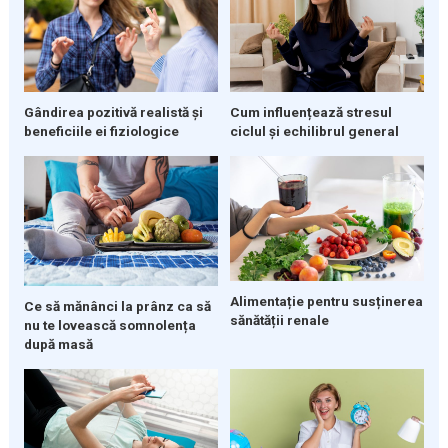
Gândirea pozitivă realistă și
Cum influențează stresul
beneficiile ei fiziologice
ciclul și echilibrul general
Alimentație pentru susținerea
Ce să mănânci la prânz ca să
sănătății renale
nu te lovească somnolența
după masă