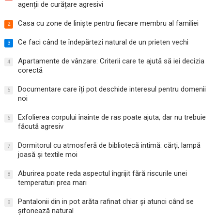
agenții de curățare agresivi
Casa cu zone de liniște pentru fiecare membru al familiei
2
Ce faci când te îndepărtezi natural de un prieten vechi
3
Apartamente de vânzare: Criterii care te ajută să iei decizia
4
corectă
Documentare care îți pot deschide interesul pentru domenii
5
noi
Exfolierea corpului înainte de ras poate ajuta, dar nu trebuie
6
făcută agresiv
Dormitorul cu atmosferă de bibliotecă intimă: cărți, lampă
7
joasă și textile moi
Aburirea poate reda aspectul îngrijit fără riscurile unei
8
temperaturi prea mari
Pantalonii din in pot arăta rafinat chiar și atunci când se
9
șifonează natural