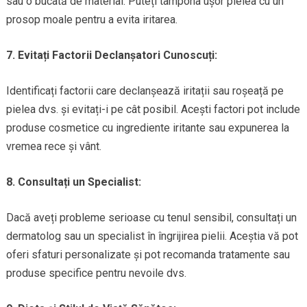
sau o bucată de material. Puteți tampona ușor pielea cu un
prosop moale pentru a evita iritarea.
7. Evitați Factorii Declanșatori Cunoscuți:
Identificați factorii care declanșează iritații sau roșeață pe
pielea dvs. și evitați-i pe cât posibil. Acești factori pot include
produse cosmetice cu ingrediente iritante sau expunerea la
vremea rece și vânt.
8. Consultați un Specialist:
Dacă aveți probleme serioase cu tenul sensibil, consultați un
dermatolog sau un specialist în îngrijirea pielii. Aceștia vă pot
oferi sfaturi personalizate și pot recomanda tratamente sau
produse specifice pentru nevoile dvs.