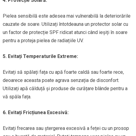
4. Protecție Solară:
Pielea sensibilă este adesea mai vulnerabilă la deteriorările
cauzate de soare. Utilizați întotdeauna un protector solar cu
un factor de protecție SPF ridicat atunci când ieșiți în soare
pentru a proteja pielea de radiațiile UV.
5. Evitați Temperaturile Extreme:
Evitați să spălați fața cu apă foarte caldă sau foarte rece,
deoarece aceasta poate agrava senzația de disconfort.
Utilizați apă călduță și produse de curățare blânde pentru a
vă spăla fața.
6. Evitați Fricțiunea Excesivă:
Evitați frecarea sau ștergerea excesivă a feței cu un prosop