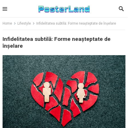
Skip
to
content
Home
Lifestyle
Infidelitatea subtilă: Forme neașteptate de înșelare
Infidelitatea subtilă: Forme neașteptate de
înșelare