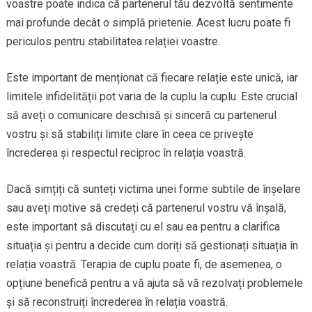
voastre poate indica că partenerul tău dezvoltă sentimente
mai profunde decât o simplă prietenie. Acest lucru poate fi
periculos pentru stabilitatea relației voastre.
Este important de menționat că fiecare relație este unică, iar
limitele infidelității pot varia de la cuplu la cuplu. Este crucial
să aveți o comunicare deschisă și sinceră cu partenerul
vostru și să stabiliți limite clare în ceea ce privește
încrederea și respectul reciproc în relația voastră.
Dacă simțiți că sunteți victima unei forme subtile de înșelare
sau aveți motive să credeți că partenerul vostru vă înșală,
este important să discutați cu el sau ea pentru a clarifica
situația și pentru a decide cum doriți să gestionați situația în
relația voastră. Terapia de cuplu poate fi, de asemenea, o
opțiune benefică pentru a vă ajuta să vă rezolvați problemele
și să reconstruiți încrederea în relația voastră.