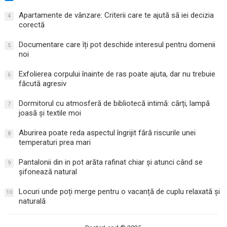
Apartamente de vânzare: Criterii care te ajută să iei decizia
4
corectă
Documentare care îți pot deschide interesul pentru domenii
5
noi
Exfolierea corpului înainte de ras poate ajuta, dar nu trebuie
6
făcută agresiv
Dormitorul cu atmosferă de bibliotecă intimă: cărți, lampă
7
joasă și textile moi
Aburirea poate reda aspectul îngrijit fără riscurile unei
8
temperaturi prea mari
Pantalonii din in pot arăta rafinat chiar și atunci când se
9
șifonează natural
Locuri unde poți merge pentru o vacanță de cuplu relaxată și
10
naturală