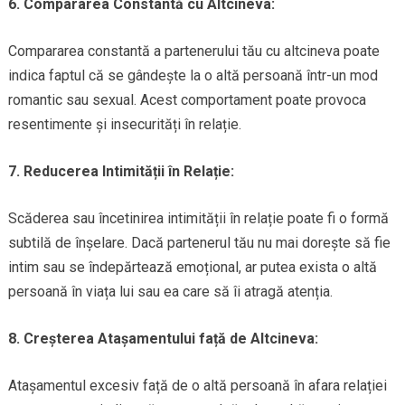
6. Compararea Constantă cu Altcineva:
Compararea constantă a partenerului tău cu altcineva poate
indica faptul că se gândește la o altă persoană într-un mod
romantic sau sexual. Acest comportament poate provoca
resentimente și insecurități în relație.
7. Reducerea Intimității în Relație:
Scăderea sau încetinirea intimității în relație poate fi o formă
subtilă de înșelare. Dacă partenerul tău nu mai dorește să fie
intim sau se îndepărtează emoțional, ar putea exista o altă
persoană în viața lui sau ea care să îi atragă atenția.
8. Creșterea Atașamentului față de Altcineva:
Atașamentul excesiv față de o altă persoană în afara relației