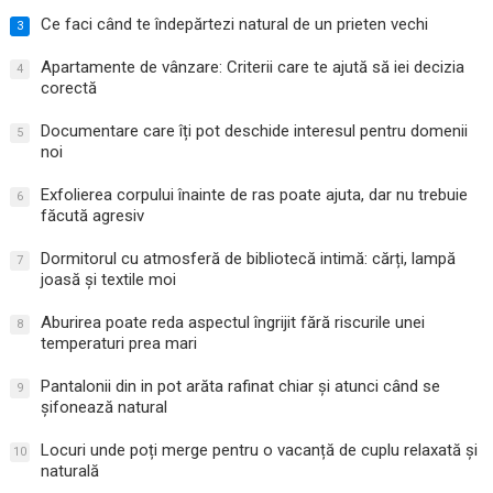
Ce faci când te îndepărtezi natural de un prieten vechi
3
Apartamente de vânzare: Criterii care te ajută să iei decizia
4
corectă
Documentare care îți pot deschide interesul pentru domenii
5
noi
Exfolierea corpului înainte de ras poate ajuta, dar nu trebuie
6
făcută agresiv
Dormitorul cu atmosferă de bibliotecă intimă: cărți, lampă
7
joasă și textile moi
Aburirea poate reda aspectul îngrijit fără riscurile unei
8
temperaturi prea mari
Pantalonii din in pot arăta rafinat chiar și atunci când se
9
șifonează natural
Locuri unde poți merge pentru o vacanță de cuplu relaxată și
10
naturală