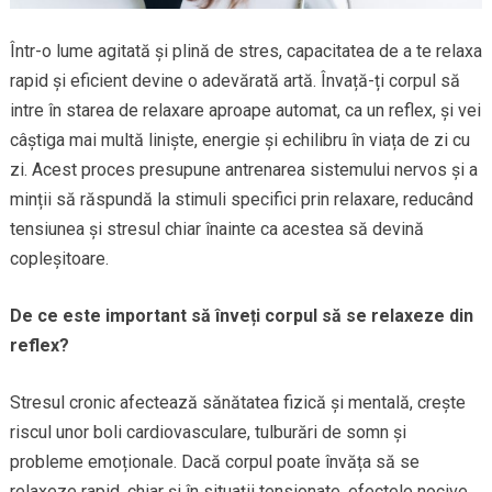
Într-o lume agitată și plină de stres, capacitatea de a te relaxa
rapid și eficient devine o adevărată artă. Învață-ți corpul să
intre în starea de relaxare aproape automat, ca un reflex, și vei
câștiga mai multă liniște, energie și echilibru în viața de zi cu
zi. Acest proces presupune antrenarea sistemului nervos și a
minții să răspundă la stimuli specifici prin relaxare, reducând
tensiunea și stresul chiar înainte ca acestea să devină
copleșitoare.
De ce este important să înveți corpul să se relaxeze din
reflex?
Stresul cronic afectează sănătatea fizică și mentală, crește
riscul unor boli cardiovasculare, tulburări de somn și
probleme emoționale. Dacă corpul poate învăța să se
relaxeze rapid, chiar și în situații tensionate, efectele nocive