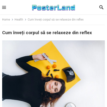
Skip
to
content
Home
Health
Cum înveți corpul să se relaxeze din reflex
Cum înveți corpul să se relaxeze din reflex