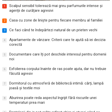
Scalpul sensibil tolerează mai greu parfumurile intense și
1
agenții de curățare agresivi
Casa cu zone de liniște pentru fiecare membru al familiei
2
Ce faci când te îndepărtezi natural de un prieten vechi
3
Apartamente de vânzare: Criterii care te ajută să iei decizia
4
corectă
Documentare care îți pot deschide interesul pentru domenii
5
noi
Exfolierea corpului înainte de ras poate ajuta, dar nu trebuie
6
făcută agresiv
Dormitorul cu atmosferă de bibliotecă intimă: cărți, lampă
7
joasă și textile moi
Aburirea poate reda aspectul îngrijit fără riscurile unei
8
temperaturi prea mari