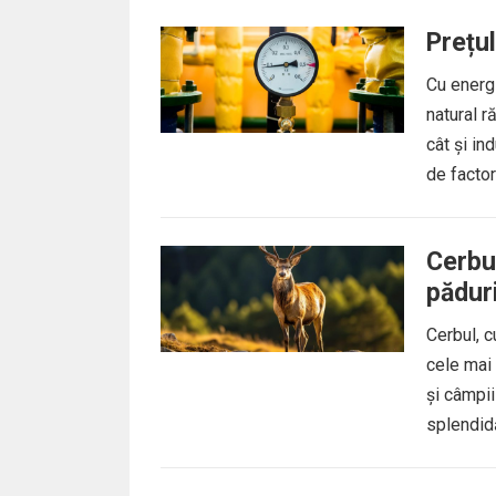
Prețul
Cu energi
natural r
cât și in
de factor
Cerbu
păduri
Cerbul, c
cele mai 
și câmpii
splendid