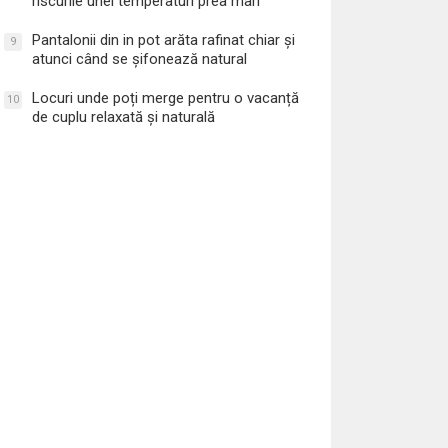
riscurile unei temperaturi prea mari
Pantalonii din in pot arăta rafinat chiar și
9
atunci când se șifonează natural
Locuri unde poți merge pentru o vacanță
10
de cuplu relaxată și naturală