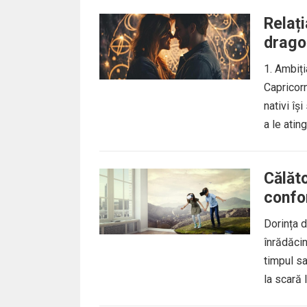
Relați
drago
1. Ambiț
Capricorn
nativi îș
a le ating
Călăto
confo
Dorința d
înrădăci
timpul sa
la scară l