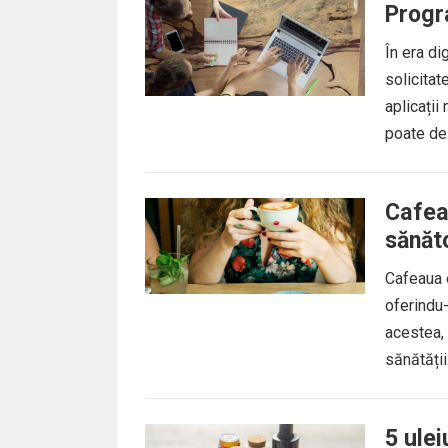
Progr
În era di
solicitat
aplicații
poate des
Cafea 
sănăt
Cafeaua e
oferindu-
acestea,
sănătății
5 ule