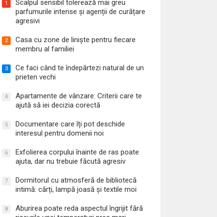
Scalpul sensibil tolerează mai greu
1
parfumurile intense și agenții de curățare
agresivi
Casa cu zone de liniște pentru fiecare
2
membru al familiei
Ce faci când te îndepărtezi natural de un
3
prieten vechi
Apartamente de vânzare: Criterii care te
4
ajută să iei decizia corectă
Documentare care îți pot deschide
5
interesul pentru domenii noi
Exfolierea corpului înainte de ras poate
6
ajuta, dar nu trebuie făcută agresiv
Dormitorul cu atmosferă de bibliotecă
7
intimă: cărți, lampă joasă și textile moi
Aburirea poate reda aspectul îngrijit fără
8