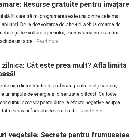
amare: Resurse gratuite pentru învățare
gitală în care trăim, programarea este una dintre cele mai
e abilități. De la dezvoltarea de site-uri web la crearea de
 mobile și dezvoltare a jocurilor, cunoașterea programării
chide uși spre...
Read more
zilnică: Cât este prea mult? Află limita
oasă!
ste una dintre băuturile preferate pentru mulți oameni,
le un impuls de energie și o senzație plăcută. Cu toate
 consumul excesiv poate duce la efecte negative asupra
. Iată câteva informații despre limita...
Read more
iuri vegetale: Secrete pentru frumusețea