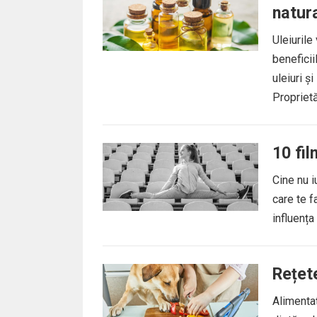
natura
Uleiurile
beneficii
uleiuri ș
Proprietăț
10 fil
Cine nu i
care te f
influența 
Rețete
Alimentaț