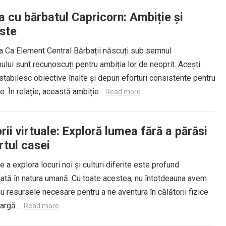
a cu bărbatul Capricorn: Ambiție și
ste
ia Ca Element Central Bărbații născuți sub semnul
ului sunt recunoscuți pentru ambiția lor de neoprit. Acești
i stabilesc obiective înalte și depun eforturi consistente pentru
e. În relație, această ambiție...
Read more
rii virtuale: Exploră lumea fără a părăsi
rtul casei
e a explora locuri noi și culturi diferite este profund
nată în natura umană. Cu toate acestea, nu întotdeauna avem
u resursele necesare pentru a ne aventura în călătorii fizice
argă....
Read more