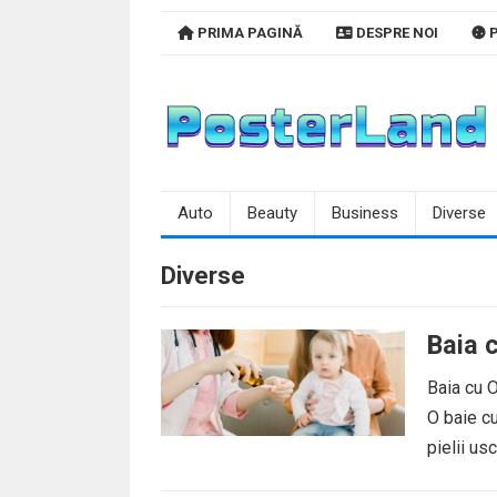
Skip
PRIMA PAGINĂ
DESPRE NOI
P
to
content
Auto
Beauty
Business
Diverse
Diverse
Baia 
Baia cu O
O baie cu
pielii us