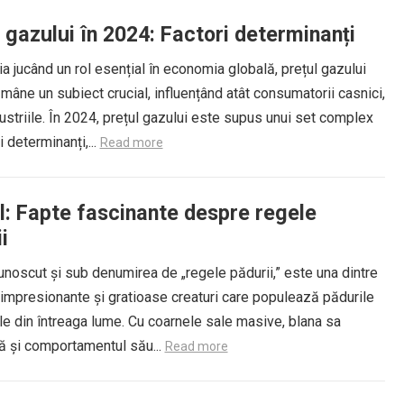
 gazului în 2024: Factori determinanți
a jucând un rol esențial în economia globală, prețul gazului
ămâne un subiect crucial, influențând atât consumatorii casnici,
dustriile. În 2024, prețul gazului este supus unui set complex
i determinanți,...
Read more
l: Fapte fascinante despre regele
i
unoscut și sub denumirea de „regele pădurii,” este una dintre
impresionante și gratioase creaturi care populează pădurile
le din întreaga lume. Cu coarnele sale masive, blana sa
ă și comportamentul său...
Read more