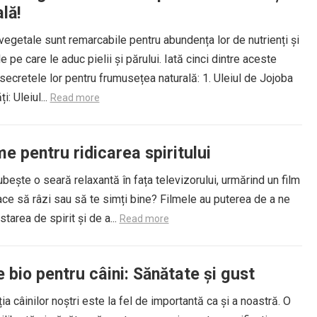
lă!
 vegetale sunt remarcabile pentru abundența lor de nutrienți și
le pe care le aduc pielii și părului. Iată cinci dintre aceste
i secretele lor pentru frumusețea naturală: 1. Uleiul de Jojoba
i: Uleiul...
Read more
me pentru ridicarea spiritului
ubește o seară relaxantă în fața televizorului, urmărind un film
ace să râzi sau să te simți bine? Filmele au puterea de a ne
starea de spirit și de a...
Read more
 bio pentru câini: Sănătate și gust
ia câinilor noștri este la fel de importantă ca și a noastră. O