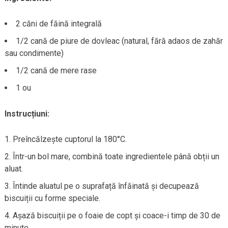
2 căni de făină integrală
1/2 cană de piure de dovleac (natural, fără adaos de zahăr
sau condimente)
1/2 cană de mere rase
1 ou
Instrucțiuni:
Preîncălzește cuptorul la 180°C.
Într-un bol mare, combină toate ingredientele până obții un
aluat.
Întinde aluatul pe o suprafață înfăinată și decupează
biscuiții cu forme speciale.
Așază biscuiții pe o foaie de copt și coace-i timp de 30 de
minute.