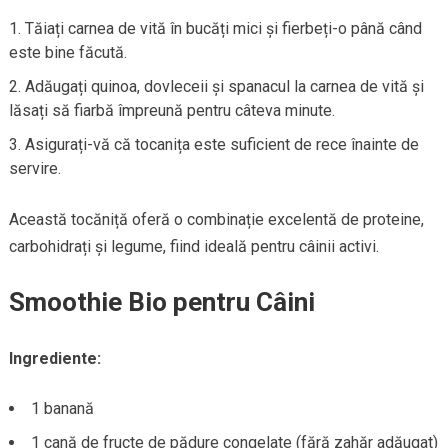
Tăiați carnea de vită în bucăți mici și fierbeți-o până când
este bine făcută.
Adăugați quinoa, dovleceii și spanacul la carnea de vită și
lăsați să fiarbă împreună pentru câteva minute.
Asigurați-vă că tocanița este suficient de rece înainte de
servire.
Această tocăniță oferă o combinație excelentă de proteine,
carbohidrați și legume, fiind ideală pentru câinii activi.
Smoothie Bio pentru Câini
Ingrediente:
1 banană
1 cană de fructe de pădure congelate (fără zahăr adăugat)