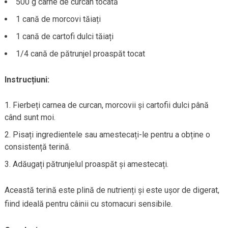
500 g carne de curcan tocată
1 cană de morcovi tăiați
1 cană de cartofi dulci tăiați
1/4 cană de pătrunjel proaspăt tocat
Instrucțiuni:
Fierbeți carnea de curcan, morcovii și cartofii dulci până
când sunt moi.
Pisați ingredientele sau amestecați-le pentru a obține o
consistență terină.
Adăugați pătrunjelul proaspăt și amestecați.
Această terină este plină de nutrienți și este ușor de digerat,
fiind ideală pentru câinii cu stomacuri sensibile.