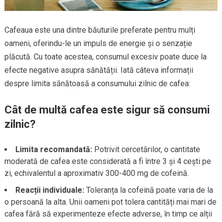
Cafeaua este una dintre băuturile preferate pentru mulți
oameni, oferindu-le un impuls de energie și o senzație
plăcută. Cu toate acestea, consumul excesiv poate duce la
efecte negative asupra sănătății. Iată câteva informații
despre limita sănătoasă a consumului zilnic de cafea:
Cât de multă cafea este sigur să consumi
zilnic?
Limita recomandată:
Potrivit cercetărilor, o cantitate
moderată de cafea este considerată a fi între 3 și 4 cești pe
zi, echivalentul a aproximativ 300-400 mg de cofeină.
Reacții individuale:
Toleranța la cofeină poate varia de la
o persoană la alta. Unii oameni pot tolera cantități mai mari de
cafea fără să experimenteze efecte adverse, în timp ce alții