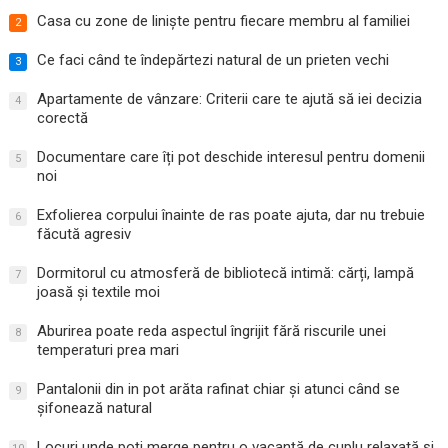
Casa cu zone de liniște pentru fiecare membru al familiei
2
Ce faci când te îndepărtezi natural de un prieten vechi
3
Apartamente de vânzare: Criterii care te ajută să iei decizia
4
corectă
Documentare care îți pot deschide interesul pentru domenii
5
noi
Exfolierea corpului înainte de ras poate ajuta, dar nu trebuie
6
făcută agresiv
Dormitorul cu atmosferă de bibliotecă intimă: cărți, lampă
7
joasă și textile moi
Aburirea poate reda aspectul îngrijit fără riscurile unei
8
temperaturi prea mari
Pantalonii din in pot arăta rafinat chiar și atunci când se
9
șifonează natural
Locuri unde poți merge pentru o vacanță de cuplu relaxată și