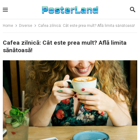
Skip
to
content
Home
Diverse
Cafea zilnică: Cât este prea mult? Află limita sănătoasă!
Cafea zilnică: Cât este prea mult? Află limita
sănătoasă!