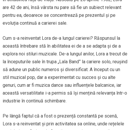
are 42 de ani, însă vârsta nu pare să fie un subiect relevant
pentru ea, deoarece se concentrează pe prezentul și pe
evoluția continuă a carierei sale.
Cum s-a reinventat Lora de-a lungul carierei? Răspunsul la
această întrebare stă în abilitatea ei de a se adapta și de a
explora noi stiluri muzicale. De-a lungul anilor, Lora a trecut de
la începuturile sale în trupa „Lala Band” la cariere solo, reușind
să adune un public numeros și diversificat. A început cu un
stil muzical pop, dar a experimentat cu succes și cu alte
genuri, cum ar fi muzica dance sau influențele balcanice, iar
această versatilitate i-a permis să își mențină relevanța într-o
industrie în continuă schimbare.
Pe lângă faptul că a fost o prezență constantă pe scenă,
Lora s-a reinventat și prin activitatea sa online, unde rețelele