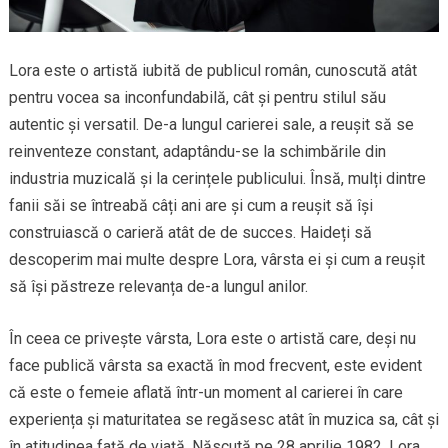
Lora este o artistă iubită de publicul român, cunoscută atât
pentru vocea sa inconfundabilă, cât și pentru stilul său
autentic și versatil. De-a lungul carierei sale, a reușit să se
reinventeze constant, adaptându-se la schimbările din
industria muzicală și la cerințele publicului. Însă, mulți dintre
fanii săi se întreabă câți ani are și cum a reușit să își
construiască o carieră atât de de succes. Haideți să
descoperim mai multe despre Lora, vârsta ei și cum a reușit
să își păstreze relevanța de-a lungul anilor.
În ceea ce privește vârsta, Lora este o artistă care, deși nu
face publică vârsta sa exactă în mod frecvent, este evident
că este o femeie aflată într-un moment al carierei în care
experiența și maturitatea se regăsesc atât în muzica sa, cât și
în atitudinea față de viață. Născută pe 28 aprilie 1982, Lora