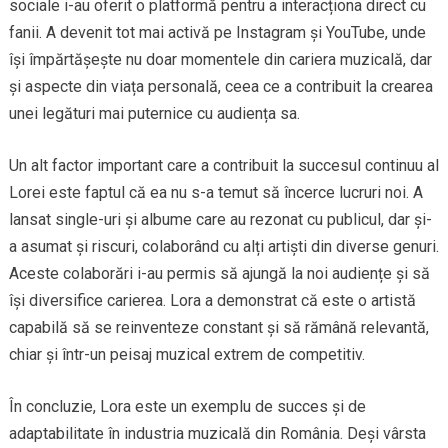
sociale i-au oferit o platformă pentru a interacționa direct cu
fanii. A devenit tot mai activă pe Instagram și YouTube, unde
își împărtășește nu doar momentele din cariera muzicală, dar
și aspecte din viața personală, ceea ce a contribuit la crearea
unei legături mai puternice cu audiența sa.
Un alt factor important care a contribuit la succesul continuu al
Lorei este faptul că ea nu s-a temut să încerce lucruri noi. A
lansat single-uri și albume care au rezonat cu publicul, dar și-
a asumat și riscuri, colaborând cu alți artiști din diverse genuri.
Aceste colaborări i-au permis să ajungă la noi audiențe și să
își diversifice carierea. Lora a demonstrat că este o artistă
capabilă să se reinventeze constant și să rămână relevantă,
chiar și într-un peisaj muzical extrem de competitiv.
În concluzie, Lora este un exemplu de succes și de
adaptabilitate în industria muzicală din România. Deși vârsta