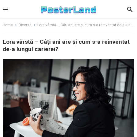
Skip
to
content
Home
Diverse
Lora vârstă – Câți ani are și cum s-a reinventat de-a lungul carierei?
Lora vârstă – Câți ani are și cum s-a reinventat
de-a lungul carierei?