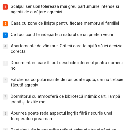
Scalpul sensibil tolerează mai greu parfumurile intense și
1
agenții de curățare agresivi
Casa cu zone de liniște pentru fiecare membru al familiei
2
Ce faci când te îndepărtezi natural de un prieten vechi
3
Apartamente de vânzare: Criterii care te ajută să iei decizia
4
corectă
Documentare care îți pot deschide interesul pentru domenii
5
noi
Exfolierea corpului înainte de ras poate ajuta, dar nu trebuie
6
făcută agresiv
Dormitorul cu atmosferă de bibliotecă intimă: cărți, lampă
7
joasă și textile moi
Aburirea poate reda aspectul îngrijit fără riscurile unei
8
temperaturi prea mari