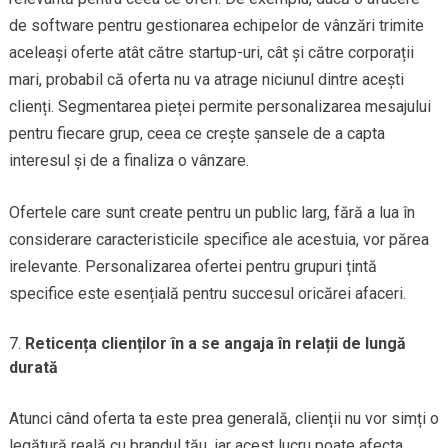
de software pentru gestionarea echipelor de vânzări trimite
aceleași oferte atât către startup-uri, cât și către corporații
mari, probabil că oferta nu va atrage niciunul dintre acești
clienți. Segmentarea pieței permite personalizarea mesajului
pentru fiecare grup, ceea ce crește șansele de a capta
interesul și de a finaliza o vânzare.
Ofertele care sunt create pentru un public larg, fără a lua în
considerare caracteristicile specifice ale acestuia, vor părea
irelevante. Personalizarea ofertei pentru grupuri țintă
specifice este esențială pentru succesul oricărei afaceri.
Reticența clienților în a se angaja în relații de lungă
durată
Atunci când oferta ta este prea generală, clienții nu vor simți o
legătură reală cu brandul tău, iar acest lucru poate afecta