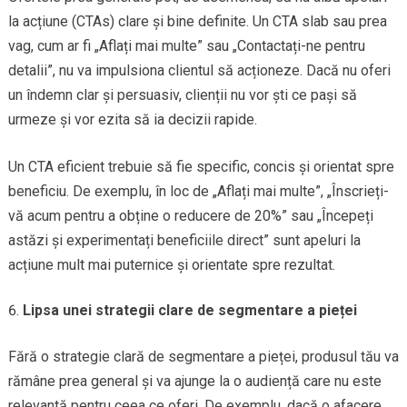
la acțiune (CTAs) clare și bine definite. Un CTA slab sau prea
vag, cum ar fi „Aflați mai multe” sau „Contactați-ne pentru
detalii”, nu va impulsiona clientul să acționeze. Dacă nu oferi
un îndemn clar și persuasiv, clienții nu vor ști ce pași să
urmeze și vor ezita să ia decizii rapide.
Un CTA eficient trebuie să fie specific, concis și orientat spre
beneficiu. De exemplu, în loc de „Aflați mai multe”, „Înscrieți-
vă acum pentru a obține o reducere de 20%” sau „Începeți
astăzi și experimentați beneficiile direct” sunt apeluri la
acțiune mult mai puternice și orientate spre rezultat.
Lipsa unei strategii clare de segmentare a pieței
Fără o strategie clară de segmentare a pieței, produsul tău va
rămâne prea general și va ajunge la o audiență care nu este
relevantă pentru ceea ce oferi. De exemplu, dacă o afacere