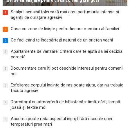
Idei de amenajare pentru un balcon lung și îngust
Scalpul sensibil tolerează mai greu parfumurile intense și
1
agenții de curățare agresivi
Casa cu zone de liniște pentru fiecare membru al familiei
2
Ce faci când te îndepărtezi natural de un prieten vechi
3
Apartamente de vânzare: Criterii care te ajută să iei decizia
4
corectă
Documentare care îți pot deschide interesul pentru domenii
5
noi
Exfolierea corpului înainte de ras poate ajuta, dar nu trebuie
6
făcută agresiv
Dormitorul cu atmosferă de bibliotecă intimă: cărți, lampă
7
joasă și textile moi
Aburirea poate reda aspectul îngrijit fără riscurile unei
8
temperaturi prea mari