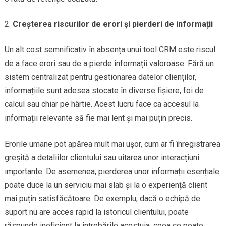
Creșterea riscurilor de erori și pierderi de informații
Un alt cost semnificativ în absența unui tool CRM este riscul
de a face erori sau de a pierde informații valoroase. Fără un
sistem centralizat pentru gestionarea datelor clienților,
informațiile sunt adesea stocate în diverse fișiere, foi de
calcul sau chiar pe hârtie. Acest lucru face ca accesul la
informații relevante să fie mai lent și mai puțin precis.
Erorile umane pot apărea mult mai ușor, cum ar fi înregistrarea
greșită a detaliilor clientului sau uitarea unor interacțiuni
importante. De asemenea, pierderea unor informații esențiale
poate duce la un serviciu mai slab și la o experiență client
mai puțin satisfăcătoare. De exemplu, dacă o echipă de
suport nu are acces rapid la istoricul clientului, poate
răspunde ineficient la întrebările acestuia, ceea ce poate