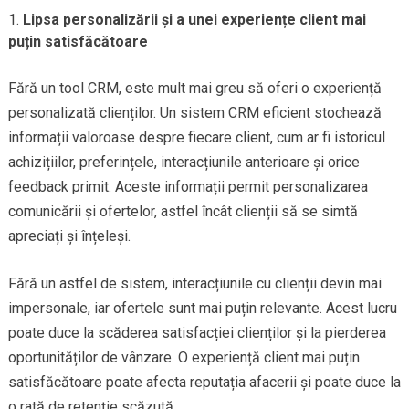
Lipsa personalizării și a unei experiențe client mai
puțin satisfăcătoare
Fără un tool CRM, este mult mai greu să oferi o experiență
personalizată clienților. Un sistem CRM eficient stochează
informații valoroase despre fiecare client, cum ar fi istoricul
achizițiilor, preferințele, interacțiunile anterioare și orice
feedback primit. Aceste informații permit personalizarea
comunicării și ofertelor, astfel încât clienții să se simtă
apreciați și înțeleși.
Fără un astfel de sistem, interacțiunile cu clienții devin mai
impersonale, iar ofertele sunt mai puțin relevante. Acest lucru
poate duce la scăderea satisfacției clienților și la pierderea
oportunităților de vânzare. O experiență client mai puțin
satisfăcătoare poate afecta reputația afacerii și poate duce la
o rată de retenție scăzută.