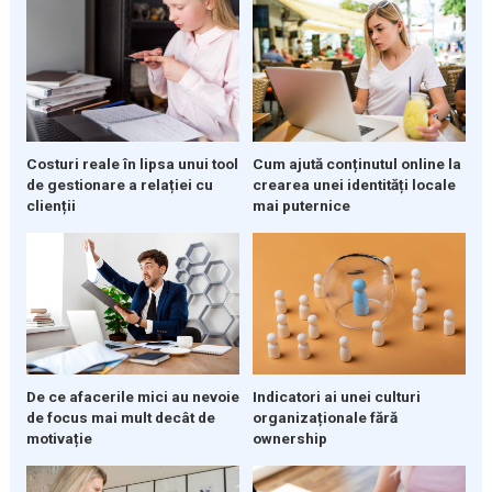
Costuri reale în lipsa unui tool
Cum ajută conținutul online la
de gestionare a relației cu
crearea unei identități locale
clienții
mai puternice
De ce afacerile mici au nevoie
Indicatori ai unei culturi
de focus mai mult decât de
organizaționale fără
motivație
ownership