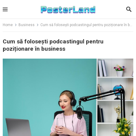
Skip
to
content
Home
Business
Cum să folosești podcastingul pentru poziționare în business
Cum să folosești podcastingul pentru
poziționare în business