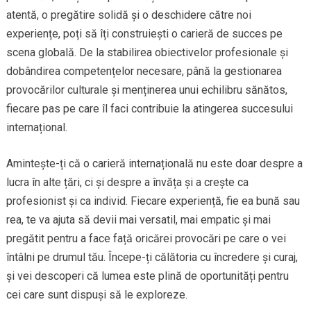
atentă, o pregătire solidă și o deschidere către noi
experiențe, poți să îți construiești o carieră de succes pe
scena globală. De la stabilirea obiectivelor profesionale și
dobândirea competențelor necesare, până la gestionarea
provocărilor culturale și menținerea unui echilibru sănătos,
fiecare pas pe care îl faci contribuie la atingerea succesului
internațional.
Amintește-ți că o carieră internațională nu este doar despre a
lucra în alte țări, ci și despre a învăța și a crește ca
profesionist și ca individ. Fiecare experiență, fie ea bună sau
rea, te va ajuta să devii mai versatil, mai empatic și mai
pregătit pentru a face față oricărei provocări pe care o vei
întâlni pe drumul tău. Începe-ți călătoria cu încredere și curaj,
și vei descoperi că lumea este plină de oportunități pentru
cei care sunt dispuși să le exploreze.