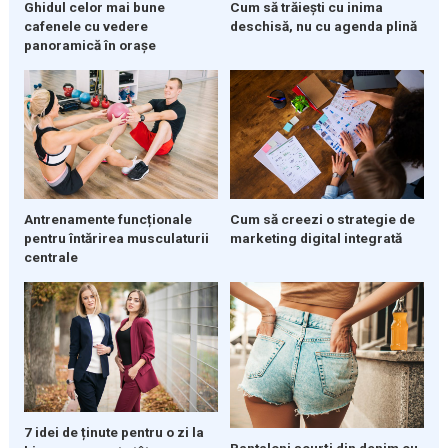
Ghidul celor mai bune
Cum să trăiești cu inima
cafenele cu vedere
deschisă, nu cu agenda plină
panoramică în orașe
Cum să creezi o strategie de
Antrenamente funcționale
marketing digital integrată
pentru întărirea musculaturii
centrale
7 idei de ținute pentru o zi la
Pantaloni scurți din denim cu