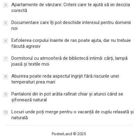
Apartamente de vânzare: Criterii care te ajută să iei decizia
4
corectă
Documentare care îți pot deschide interesul pentru domenii
5
noi
Exfolierea corpului înainte de ras poate ajuta, dar nu trebuie
6
făcută agresiv
Dormitorul cu atmosferă de bibliotecă intimă: cărți, lampă
7
joasă și textile moi
Aburirea poate reda aspectul îngrijit fără riscurile unei
8
temperaturi prea mari
Pantalonii din in pot arăta rafinat chiar și atunci când se
9
șifonează natural
Locuri unde poți merge pentru o vacanță de cuplu relaxată și
10
naturală
PosterLand
© 2025