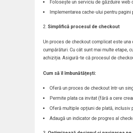
Folosește un serviciu de găzduire web de
Implementarea cache-ului pentru pagini po
Simplifică procesul de checkout
Un proces de checkout complicat este una d
cumpărături. Cu cât sunt mai multe etape, c
achiziția. Asigură-te că procesul de checkou
Cum să îl îmbunătățești:
Oferă un proces de checkout într-un sin
Permite plata ca invitat (fără a cere crea
Oferă multiple opțiuni de plată, inclusiv
Adaugă un indicator de progres al checkou
Optimizează designul și navigarea pe 