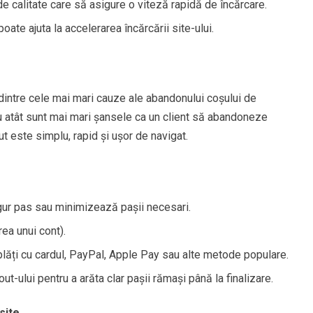
 calitate care să asigure o viteză rapidă de încărcare.
ate ajuta la accelerarea încărcării site-ului.
intre cele mai mari cauze ale abandonului coșului de
u atât sunt mai mari șansele ca un client să abandoneze
t este simplu, rapid și ușor de navigat.
gur pas sau minimizează pașii necesari.
rea unui cont).
 plăți cu cardul, PayPal, Apple Pay sau alte metode populare.
t-ului pentru a arăta clar pașii rămași până la finalizare.
site