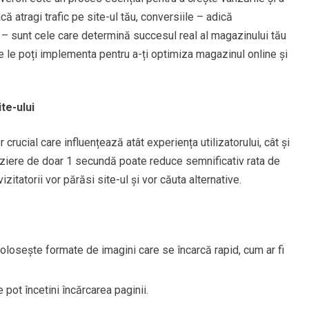
că atragi trafic pe site-ul tău, conversiile – adică
ori – sunt cele care determină succesul real al magazinului tău
re le poți implementa pentru a-ți optimiza magazinul online și
te-ului
 crucial care influențează atât experiența utilizatorului, cât și
ârziere de doar 1 secundă poate reduce semnificativ rata de
izitatorii vor părăsi site-ul și vor căuta alternative.
losește formate de imagini care se încarcă rapid, cum ar fi
pot încetini încărcarea paginii.