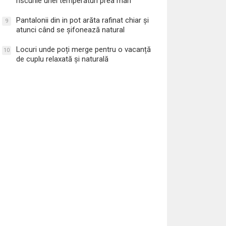
riscurile unei temperaturi prea mari
Pantalonii din in pot arăta rafinat chiar și
9
atunci când se șifonează natural
Locuri unde poți merge pentru o vacanță
10
de cuplu relaxată și naturală