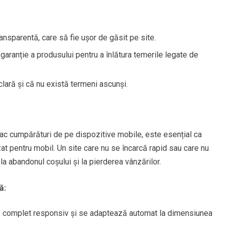
ransparentă, care să fie ușor de găsit pe site.
garanție a produsului pentru a înlătura temerile legate de
clară și că nu există termeni ascunși.
 fac cumpărături de pe dispozitive mobile, este esențial ca
t pentru mobil. Un site care nu se încarcă rapid sau care nu
a abandonul coșului și la pierderea vânzărilor.
ă:
e complet responsiv și se adaptează automat la dimensiunea