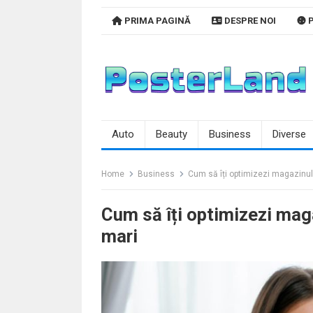
Skip
PRIMA PAGINĂ
DESPRE NOI
P
to
content
Auto
Beauty
Business
Diverse
Home
Business
Cum să îți optimizezi magazinul
Cum să îți optimizezi mag
mari