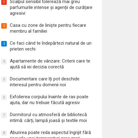
Scalpul sensibil tolerează mai greu
1
parfumurile intense și agenții de curățare
agresivi
Casa cu zone de liniște pentru fiecare
2
membru al familiei
Ce faci când te îndepărtezi natural de un
3
prieten vechi
Apartamente de vânzare: Criterii care te
4
ajută să iei decizia corectă
Documentare care îți pot deschide
5
interesul pentru domenii noi
Exfolierea corpului înainte de ras poate
6
ajuta, dar nu trebuie făcută agresiv
Dormitorul cu atmosferă de bibliotecă
7
intimă: cărți, lampă joasă și textile moi
Aburirea poate reda aspectul îngrijit fără
8