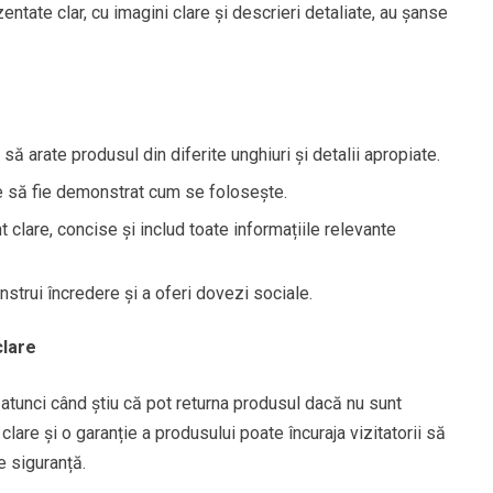
ntate clar, cu imagini clare și descrieri detaliate, au șanse
 să arate produsul din diferite unghiuri și detalii apropiate.
re să fie demonstrat cum se folosește.
 clare, concise și includ toate informațiile relevante
onstrui încredere și a oferi dovezi sociale.
clare
atunci când știu că pot returna produsul dacă nu sunt
 clare și o garanție a produsului poate încuraja vizitatorii să
 siguranță.