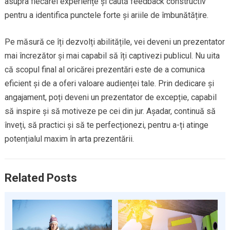
asupra fiecărei experiențe și caută feedback constructiv
pentru a identifica punctele forte și ariile de îmbunătățire.
Pe măsură ce îți dezvolți abilitățile, vei deveni un prezentator
mai încrezător și mai capabil să îți captivezi publicul. Nu uita
că scopul final al oricărei prezentări este de a comunica
eficient și de a oferi valoare audienței tale. Prin dedicare și
angajament, poți deveni un prezentator de excepție, capabil
să inspire și să motiveze pe cei din jur. Așadar, continuă să
înveți, să practici și să te perfecționezi, pentru a-ți atinge
potențialul maxim în arta prezentării.
Related Posts