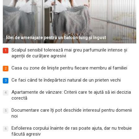
Idei de amenajare pentru un balcon lung și îngust
Scalpul sensibil tolerează mai greu parfumurile intense și
1
agenții de curățare agresivi
Casa cu zone de liniște pentru fiecare membru al familiei
2
Ce faci când te îndepărtezi natural de un prieten vechi
3
Apartamente de vânzare: Criterii care te ajută să iei decizia
4
corectă
Documentare care îți pot deschide interesul pentru domenii
5
noi
Exfolierea corpului înainte de ras poate ajuta, dar nu trebuie
6
făcută agresiv