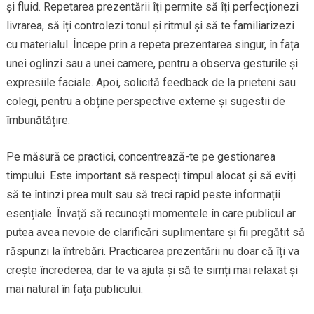
și fluid. Repetarea prezentării îți permite să îți perfecționezi
livrarea, să îți controlezi tonul și ritmul și să te familiarizezi
cu materialul. Începe prin a repeta prezentarea singur, în fața
unei oglinzi sau a unei camere, pentru a observa gesturile și
expresiile faciale. Apoi, solicită feedback de la prieteni sau
colegi, pentru a obține perspective externe și sugestii de
îmbunătățire.
Pe măsură ce practici, concentrează-te pe gestionarea
timpului. Este important să respecți timpul alocat și să eviți
să te întinzi prea mult sau să treci rapid peste informații
esențiale. Învață să recunoști momentele în care publicul ar
putea avea nevoie de clarificări suplimentare și fii pregătit să
răspunzi la întrebări. Practicarea prezentării nu doar că îți va
crește încrederea, dar te va ajuta și să te simți mai relaxat și
mai natural în fața publicului.