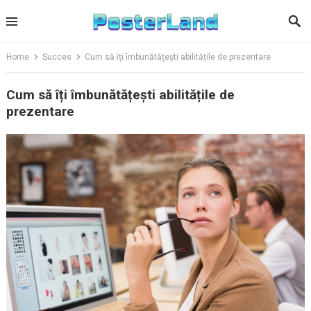
Skip
to
content
Home
Succes
Cum să îți îmbunătățești abilitățile de prezentare
Cum să îți îmbunătățești abilitățile de
prezentare