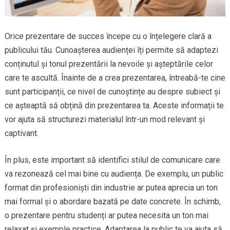
Orice prezentare de succes începe cu o înțelegere clară a
publicului tău. Cunoașterea audienței îți permite să adaptezi
conținutul și tonul prezentării la nevoile și așteptările celor
care te ascultă. Înainte de a crea prezentarea, întreabă-te cine
sunt participanții, ce nivel de cunoștințe au despre subiect și
ce așteaptă să obțină din prezentarea ta. Aceste informații te
vor ajuta să structurezi materialul într-un mod relevant și
captivant.
În plus, este important să identifici stilul de comunicare care
va rezonează cel mai bine cu audiența. De exemplu, un public
format din profesioniști din industrie ar putea aprecia un ton
mai formal și o abordare bazată pe date concrete. În schimb,
o prezentare pentru studenți ar putea necesita un ton mai
relaxat și exemple practice. Adaptarea la public te va ajuta să