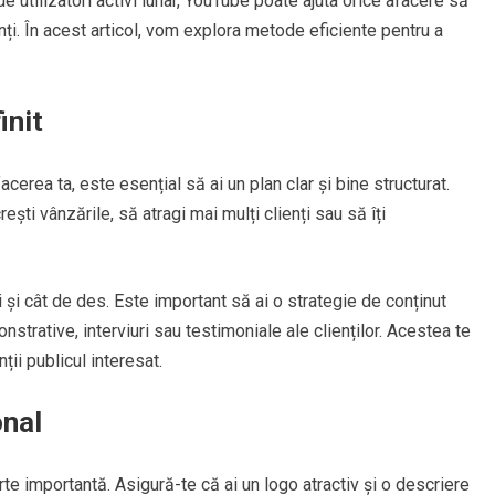
 utilizatori activi lunar, YouTube poate ajuta orice afacere să
enți. În acest articol, vom explora metode eficiente pentru a
init
cerea ta, este esențial să ai un plan clar și bine structurat.
ești vânzările, să atragi mai mulți clienți sau să îți
 și cât de des. Este important să ai o strategie de conținut
strative, interviuri sau testimoniale ale clienților. Acestea te
nții publicul interesat.
onal
e importantă. Asigură-te că ai un logo atractiv și o descriere