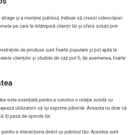
os
atrage și a menține publicul, trebuie să creezi videoclipuri
ele pe care le întâmpină clienții tăi și oferă soluții prin
nstrațiile de produse sunt foarte populare și pot ajuta la
ialele clienților și studiile de caz pot fi, de asemenea, foarte
atea
be este esențială pentru a construi o relație solidă cu
ajează utilizatorii să își exprime părerile. Aceasta nu doar că
ă îți pasă de opiniile lor.
entru a interacționa direct cu publicul tău. Acestea sunt