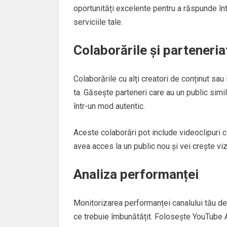
oportunități excelente pentru a răspunde înt
serviciile tale.
Colaborările și parteneria
Colaborările cu alți creatori de conținut sau
ta. Găsește parteneri care au un public simil
într-un mod autentic.
Aceste colaborări pot include videoclipuri c
avea acces la un public nou și vei crește vizi
Analiza performanței
Monitorizarea performanței canalului tău de
ce trebuie îmbunătățit. Folosește YouTube An