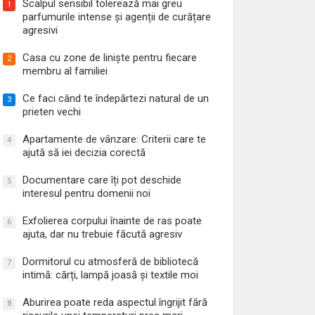
Scalpul sensibil tolerează mai greu
1
parfumurile intense și agenții de curățare
agresivi
Casa cu zone de liniște pentru fiecare
2
membru al familiei
Ce faci când te îndepărtezi natural de un
3
prieten vechi
Apartamente de vânzare: Criterii care te
4
ajută să iei decizia corectă
Documentare care îți pot deschide
5
interesul pentru domenii noi
Exfolierea corpului înainte de ras poate
6
ajuta, dar nu trebuie făcută agresiv
Dormitorul cu atmosferă de bibliotecă
7
intimă: cărți, lampă joasă și textile moi
Aburirea poate reda aspectul îngrijit fără
8