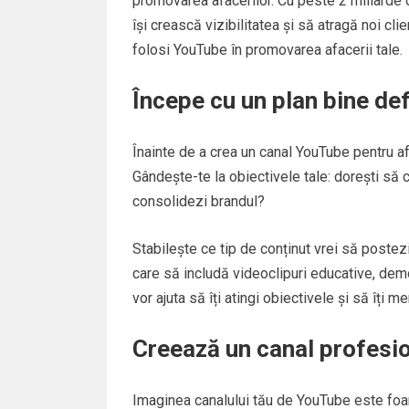
promovarea afacerilor. Cu peste 2 miliarde de
își crească vizibilitatea și să atragă noi cli
folosi YouTube în promovarea afacerii tale.
Începe cu un plan bine def
Înainte de a crea un canal YouTube pentru afa
Gândește-te la obiectivele tale: dorești să cr
consolidezi brandul?
Stabilește ce tip de conținut vrei să postezi
care să includă videoclipuri educative, demon
vor ajuta să îți atingi obiectivele și să îți me
Creează un canal profesi
Imaginea canalului tău de YouTube este foart