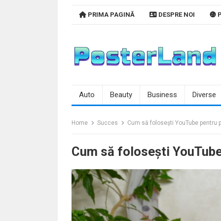
Skip
PRIMA PAGINĂ
DESPRE NOI
P
to
content
Auto
Beauty
Business
Diverse
Home
Succes
Cum să folosești YouTube pentru p
Cum să folosești YouTube 