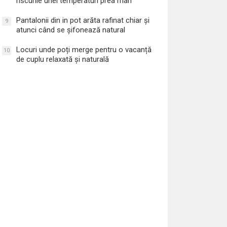
riscurile unei temperaturi prea mari
Pantalonii din in pot arăta rafinat chiar și
9
atunci când se șifonează natural
Locuri unde poți merge pentru o vacanță
10
de cuplu relaxată și naturală