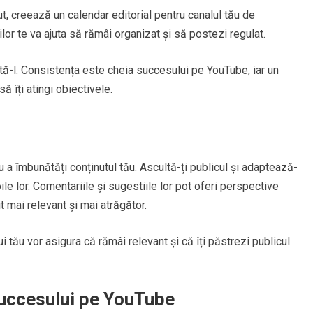
t, creează un calendar editorial pentru canalul tău de
lor te va ajuta să rămâi organizat și să postezi regulat.
ă-l. Consistența este cheia succesului pe YouTube, iar un
să îți atingi obiectivele.
u a îmbunătăți conținutul tău. Ascultă-ți publicul și adaptează-
oile lor. Comentariile și sugestiile lor pot oferi perspective
t mai relevant și mai atrăgător.
i tău vor asigura că rămâi relevant și că îți păstrezi publicul
uccesului pe YouTube