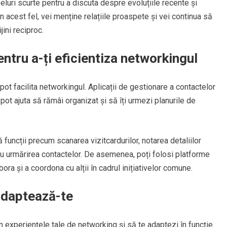
peluri scurte pentru a discuta despre evoluțiile recente și
În acest fel, vei menține relațiile proaspete și vei continua să
ini reciproc.
ntru a-ți eficientiza networkingul
ot facilita networkingul. Aplicații de gestionare a contactelor
ot ajuta să rămâi organizat și să îți urmezi planurile de
 funcții precum scanarea vizitcardurilor, notarea detaliilor
u urmărirea contactelor. De asemenea, poți folosi platforme
ra și a coordona cu alții în cadrul inițiativelor comune.
 adaptează-te
in experiențele tale de networking și să te adaptezi în funcție