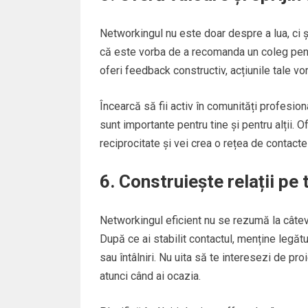
Networkingul nu este doar despre a lua, ci și 
că este vorba de a recomanda un coleg pent
oferi feedback constructiv, acțiunile tale vor f
Încearcă să fii activ în comunități profesiona
sunt importante pentru tine și pentru alții. Of
reciprocitate și vei crea o rețea de contacte 
6. Construiește relații pe
Networkingul eficient nu se rezumă la câteva î
După ce ai stabilit contactul, menține legătu
sau întâlniri. Nu uita să te interesezi de proi
atunci când ai ocazia.