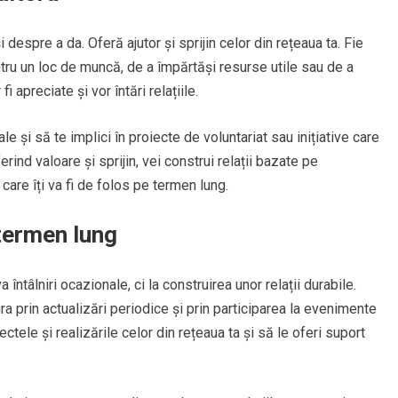
despre a da. Oferă ajutor și sprijin celor din rețeaua ta. Fie
ru un loc de muncă, de a împărtăși resurse utile sau de a
i apreciate și vor întări relațiile.
le și să te implici în proiecte de voluntariat sau inițiative care
erind valoare și sprijin, vei construi relații bazate pe
care îți va fi de folos pe termen lung.
 termen lung
ntâlniri ocazionale, ci la construirea unor relații durabile.
ra prin actualizări periodice și prin participarea la evenimente
ectele și realizările celor din rețeaua ta și să le oferi suport