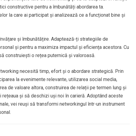
itici constructive pentru a îmbunătăți abordarea ta.
lor la care ai participat și analizează ce a funcționat bine și
învățare și îmbunătățire. Adaptează-ți strategiile de
ersonal și pentru a maximiza impactul și eficiența acestora. Cu
să construiești o rețea puternică și valoroasă.
etworking necesită timp, efort și o abordare strategică. Prin
ticiparea la evenimente relevante, utilizarea social media,
rea de valoare altora, construirea de relații pe termen lung și
nzi rețeaua și să deschizi uși noi în carieră. Adoptând aceste
nale, vei reuși să transformi networkingul într-un instrument
sonal.