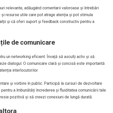
umuri relevante, adăugând comentarii valoroase și întrebări
 și resurse utile care pot atrage atenția și pot stimula
alții și că oferi suport și feedback constructiv pentru a
ățile de comunicare
ru un networking eficient. Învață să asculți activ și să
jeze dialogul. O comunicare clară și concisă este importantă
tenția interlocutorilor.
are și vorbire în public. Participă la cursuri de dezvoltare
 pentru a îmbunătăți încrederea și fluiditatea comunicării tale.
resie pozitivă și să creezi conexiuni de lungă durată.
 altora