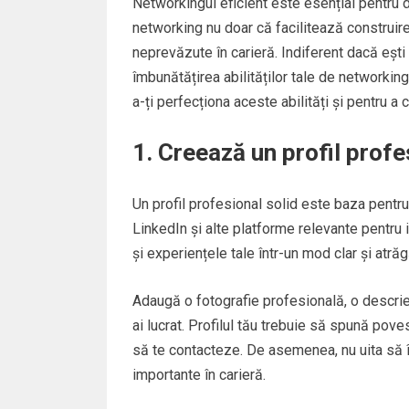
Networkingul eficient este esențial pentru d
networking nu doar că facilitează construire
neprevăzute în carieră. Indiferent dacă ești
îmbunătățirea abilităților tale de networkin
a-ți perfecționa aceste abilități și pentru a 
1. Creează un profil profe
Un profil profesional solid este baza pentru
LinkedIn și alte platforme relevante pentru 
și experiențele tale într-un mod clar și atrăg
Adaugă o fotografie profesională, o descrier
ai lucrat. Profilul tău trebuie să spună pove
să te contacteze. De asemenea, nu uita să îți
importante în carieră.