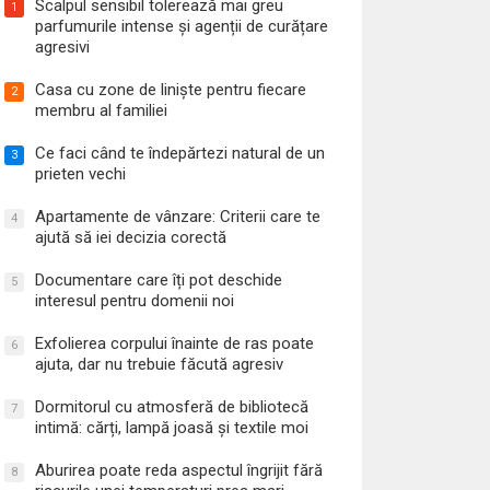
Scalpul sensibil tolerează mai greu
1
parfumurile intense și agenții de curățare
agresivi
Casa cu zone de liniște pentru fiecare
2
membru al familiei
Ce faci când te îndepărtezi natural de un
3
prieten vechi
Apartamente de vânzare: Criterii care te
4
ajută să iei decizia corectă
Documentare care îți pot deschide
5
interesul pentru domenii noi
Exfolierea corpului înainte de ras poate
6
ajuta, dar nu trebuie făcută agresiv
Dormitorul cu atmosferă de bibliotecă
7
intimă: cărți, lampă joasă și textile moi
Aburirea poate reda aspectul îngrijit fără
8