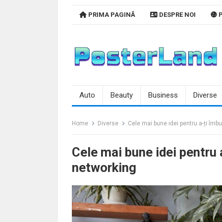
Skip
PRIMA PAGINĂ
DESPRE NOI
P
to
content
Auto
Beauty
Business
Diverse
Home
Diverse
Cele mai bune idei pentru a-ți îmbu
Cele mai bune idei pentru a
networking