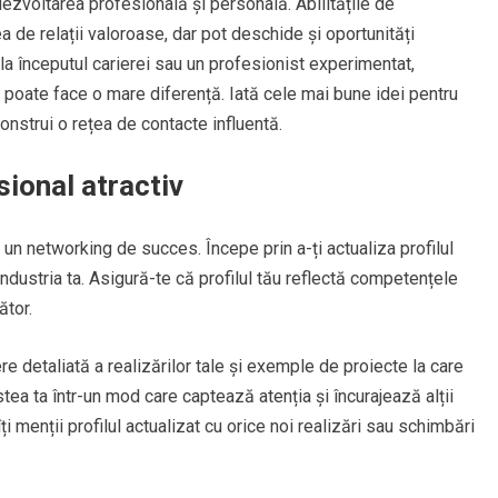
ezvoltarea profesională și personală. Abilitățile de
a de relații valoroase, dar pot deschide și oportunități
 la începutul carierei sau un profesionist experimentat,
g poate face o mare diferență. Iată cele mai bune idei pentru
construi o rețea de contacte influentă.
sional atractiv
 un networking de succes. Începe prin a-ți actualiza profilul
industria ta. Asigură-te că profilul tău reflectă competențele
ător.
e detaliată a realizărilor tale și exemple de proiecte la care
stea ta într-un mod care captează atenția și încurajează alții
 menții profilul actualizat cu orice noi realizări sau schimbări