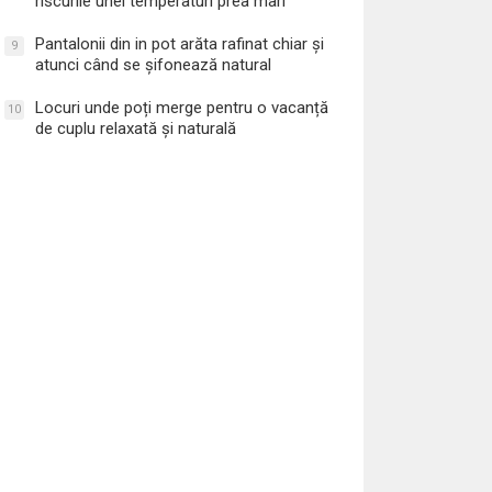
riscurile unei temperaturi prea mari
Pantalonii din in pot arăta rafinat chiar și
9
atunci când se șifonează natural
Locuri unde poți merge pentru o vacanță
10
de cuplu relaxată și naturală