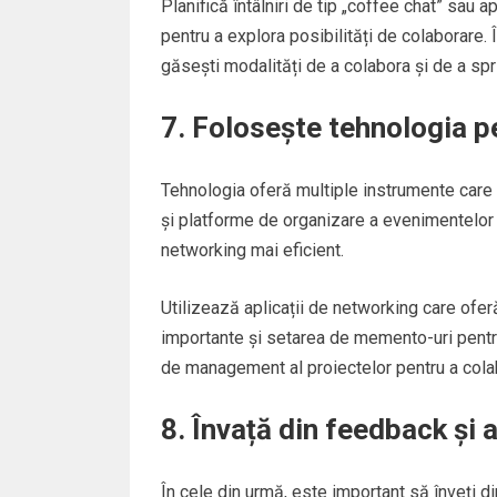
Planifică întâlniri de tip „coffee chat” sau a
pentru a explora posibilități de colaborare. 
găsești modalități de a colabora și de a sprij
7. Folosește tehnologia pe
Tehnologia oferă multiple instrumente care p
și platforme de organizare a evenimentelor p
networking mai eficient.
Utilizează aplicații de networking care oferă
importante și setarea de memento-uri pentr
de management al proiectelor pentru a colabo
8. Învață din feedback și
În cele din urmă, este important să înveți d