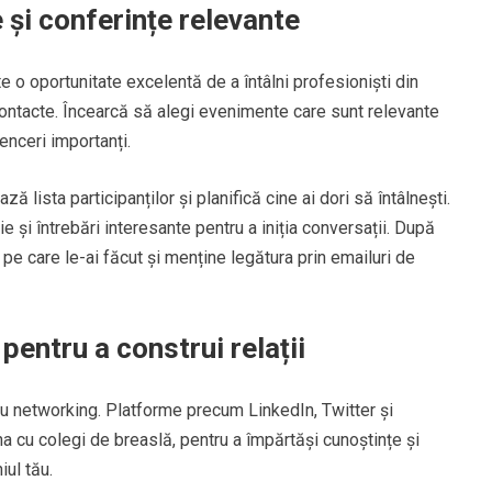
 și conferințe relevante
e o oportunitate excelentă de a întâlni profesioniști din
contacte. Încearcă să alegi evenimente care sunt relevante
uenceri importanți.
 lista participanților și planifică cine ai dori să întâlnești.
 și întrebări interesante pentru a iniția conversații. După
e care le-ai făcut și menține legătura prin emailuri de
pentru a construi relații
u networking. Platforme precum LinkedIn, Twitter și
na cu colegi de breaslă, pentru a împărtăși cunoștințe și
iul tău.