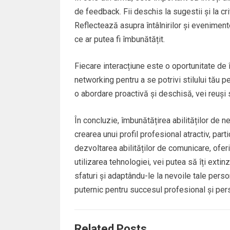
de feedback. Fii deschis la sugestii și la cr
Reflectează asupra întâlnirilor și evenimente
ce ar putea fi îmbunătățit.
Fiecare interacțiune este o oportunitate de 
networking pentru a se potrivi stilului tău p
o abordare proactivă și deschisă, vei reuși 
În concluzie, îmbunătățirea abilităților de n
crearea unui profil profesional atractiv, par
dezvoltarea abilităților de comunicare, oferi
utilizarea tehnologiei, vei putea să îți exti
sfaturi și adaptându-le la nevoile tale perso
puternic pentru succesul profesional și per
Related Posts