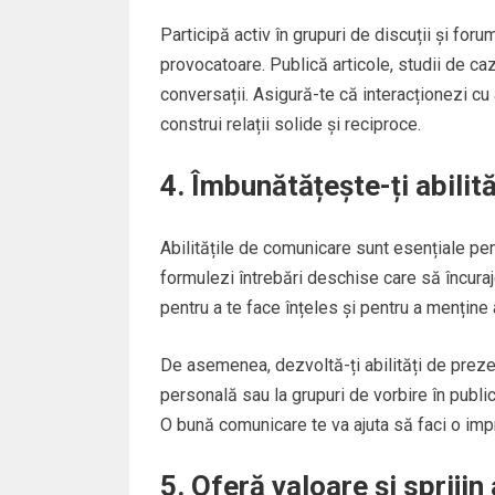
Participă activ în grupuri de discuții și for
provocatoare. Publică articole, studii de caz
conversații. Asigură-te că interacționezi cu 
construi relații solide și reciproce.
4. Îmbunătățește-ți abilit
Abilitățile de comunicare sunt esențiale pent
formulezi întrebări deschise care să încura
pentru a te face înțeles și pentru a menține a
De asemenea, dezvoltă-ți abilități de prezent
personală sau la grupuri de vorbire în public
O bună comunicare te va ajuta să faci o imp
5. Oferă valoare și sprijin