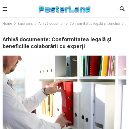
Skip
to
content
Home
Business
Arhivă documente: Conformitatea legală și beneficiile colaborării cu experți
Arhivă documente: Conformitatea legală și
beneficiile colaborării cu experți