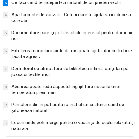
Ce faci când te îndepărtezi natural de un prieten vechi
3
Apartamente de vânzare: Criterii care te ajută să iei decizia
4
corectă
Documentare care îți pot deschide interesul pentru domenii
5
noi
Exfolierea corpului înainte de ras poate ajuta, dar nu trebuie
6
făcută agresiv
Dormitorul cu atmosferă de bibliotecă intimă: cărți, lampă
7
joasă și textile moi
Aburirea poate reda aspectul îngrijit fără riscurile unei
8
temperaturi prea mari
Pantalonii din in pot arăta rafinat chiar și atunci când se
9
șifonează natural
Locuri unde poți merge pentru o vacanță de cuplu relaxată și
10
naturală