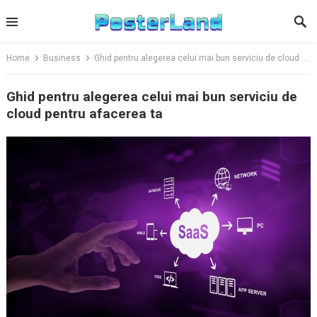
Skip
to
content
Home
Business
Ghid pentru alegerea celui mai bun serviciu de cloud pentru afacerea ta
Ghid pentru alegerea celui mai bun serviciu de
cloud pentru afacerea ta