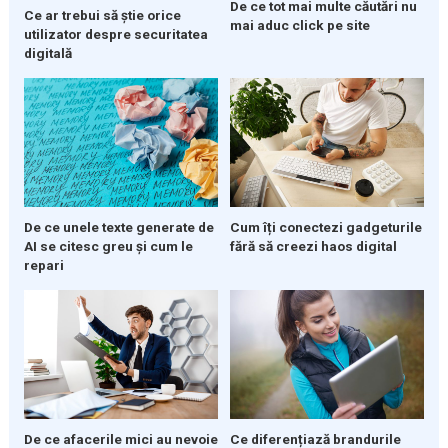
De ce tot mai multe căutări nu
Ce ar trebui să știe orice
mai aduc click pe site
utilizator despre securitatea
digitală
De ce unele texte generate de
Cum îți conectezi gadgeturile
AI se citesc greu și cum le
fără să creezi haos digital
repari
De ce afacerile mici au nevoie
Ce diferențiază brandurile