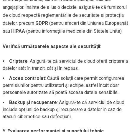
angajaților. Înainte de a lua o decizie, asigură-te că furnizorul
de cloud respectă reglementările de securitate și protecția
datelor, precum
GDPR
(pentru afaceri din Uniunea Europeană)
sau
HIPAA
(pentru informațiile medicale din Statele Unite).
Verifică următoarele aspecte ale securității:
Criptare
: Asigură-te că serviciul de cloud oferă criptare a
datelor atât în tranzit, cât și în repaus.
Acces controlat
: Căută soluții care permit configurarea
permisiunilor pentru utilizatori și echipe, astfel încât doar
persoanele autorizate să poată accesa datele sensibile.
Backup și recuperare
: Asigură-te că serviciul de cloud
include opțiuni de backup și recuperare a datelor în caz de
atacuri cibernetice sau defecțiuni.
Evaluarea performanței și suportului tehnic