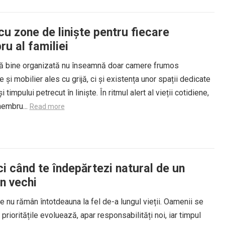
u zone de liniște pentru fiecare
u al familiei
ță bine organizată nu înseamnă doar camere frumos
 și mobilier ales cu grijă, ci și existența unor spații dedicate
și timpului petrecut în liniște. În ritmul alert al vieții cotidiene,
membru...
Read more
i când te îndepărtezi natural de un
n vechi
le nu rămân întotdeauna la fel de-a lungul vieții. Oamenii se
prioritățile evoluează, apar responsabilități noi, iar timpul