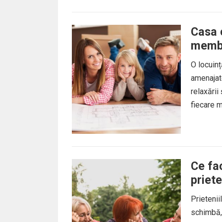
Casa c
membr
O locuin
amenajate
relaxării 
fiecare 
Ce fac
priete
Prietenii
schimbă, 