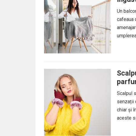
Un balcon
cafeaua d
amenajare
umplerea 
Scalpu
parfum
agresi
Scalpul s
senzații
chiar și 
aceste s