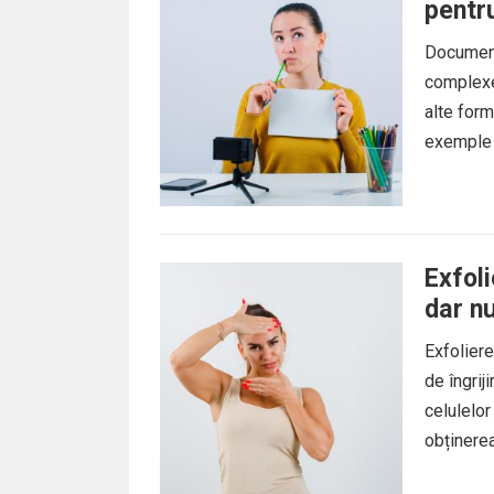
pentr
Document
complexe
alte form
exemple d
Exfoli
dar n
Exfoliere
de îngrij
celulelor
obținerea