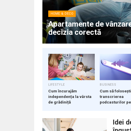
HOME & DECO
 iei
Apartamente de vânzare: 
decizia corectă
LIFESTYLE
BUSINESS
Cum încurajăm
Cum să foloseșt
independența la vârsta
transcrierea
de grădiniță
podcasturilor pe
SEO
Idei 
îngus