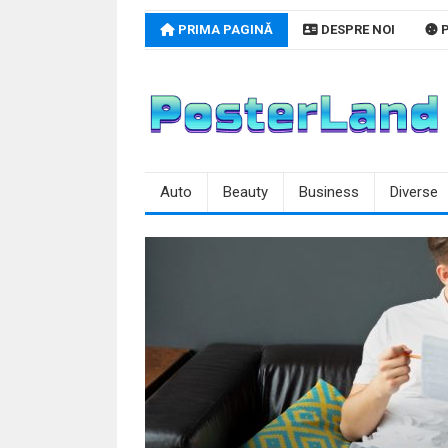
Skip
PRIMA PAGINĂ
DESPRE NOI
P
to
content
Auto
Beauty
Business
Diverse