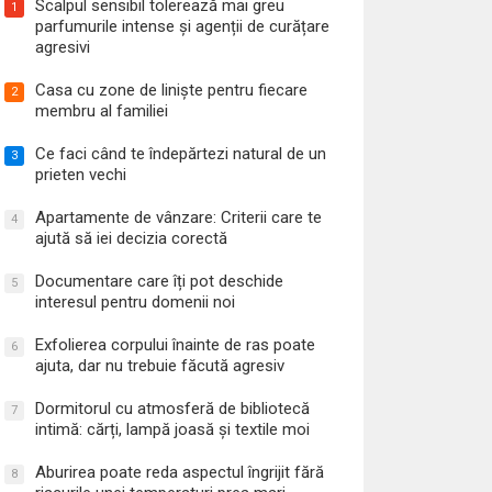
Scalpul sensibil tolerează mai greu
1
parfumurile intense și agenții de curățare
agresivi
HOME & DECO
Apartamente de vânzare: Criterii care t
Casa cu zone de liniște pentru fiecare
2
membru al familiei
decizia corectă
Ce faci când te îndepărtezi natural de un
3
prieten vechi
Apartamente de vânzare: Criterii care te
4
ajută să iei decizia corectă
Documentare care îți pot deschide
5
interesul pentru domenii noi
Exfolierea corpului înainte de ras poate
6
ajuta, dar nu trebuie făcută agresiv
Dormitorul cu atmosferă de bibliotecă
7
intimă: cărți, lampă joasă și textile moi
Aburirea poate reda aspectul îngrijit fără
8