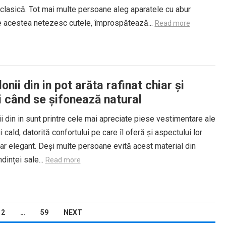
clasică. Tot mai multe persoane aleg aparatele cu abur
 acestea netezesc cutele, împrospătează...
Read more
onii din in pot arăta rafinat chiar și
i când se șifonează natural
i din in sunt printre cele mai apreciate piese vestimentare ale
 cald, datorită confortului pe care îl oferă și aspectului lor
dar elegant. Deși multe persoane evită acest material din
dinței sale...
Read more
2
…
59
NEXT