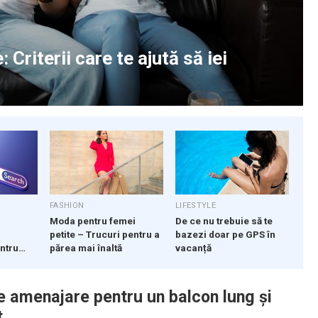
Criterii care te ajută să iei
FASHION
LIFESTYLE
i
Moda pentru femei
De ce nu trebuie să te
petite – Trucuri pentru a
bazezi doar pe GPS în
ntru
părea mai înaltă
vacanță
de amenajare pentru un balcon lung și
t