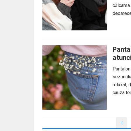
călcarea 
deoarece
Pantal
atunc
Pantaloni
sezonului
relaxat, 
cauza ten
PAGINAȚIE
1
ARTICOLE