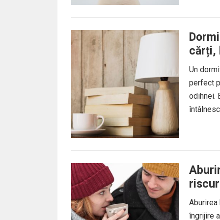
Dormi
cărți,
Un dormit
perfect p
odihnei. 
întâlnesc 
Aburir
riscur
Aburirea 
îngrijire