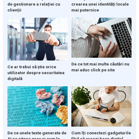
de gestionare a relației cu
crearea unei identități locale
clienții
mai puternice
De ce tot mai multe căutări nu
Ce ar trebui să știe orice
mai aduc click pe site
utilizator despre securitatea
digitală
De ce unele texte generate de
Cum îți conectezi gadgeturile
AI se citesc greu și cum le
fără să creezi haos digital