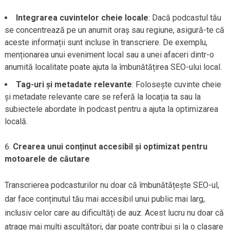
Integrarea cuvintelor cheie locale
: Dacă podcastul tău
se concentrează pe un anumit oraș sau regiune, asigură-te că
aceste informații sunt incluse în transcriere. De exemplu,
menționarea unui eveniment local sau a unei afaceri dintr-o
anumită localitate poate ajuta la îmbunătățirea SEO-ului local.
Tag-uri și metadate relevante
: Folosește cuvinte cheie
și metadate relevante care se referă la locația ta sau la
subiectele abordate în podcast pentru a ajuta la optimizarea
locală.
Crearea unui conținut accesibil și optimizat pentru
motoarele de căutare
Transcrierea podcasturilor nu doar că îmbunătățește SEO-ul,
dar face conținutul tău mai accesibil unui public mai larg,
inclusiv celor care au dificultăți de auz. Acest lucru nu doar că
atrage mai mulți ascultători, dar poate contribui și la o clasare