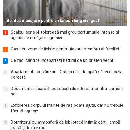
Idei de amenajare pentru un balcon lung și îngust
Scalpul sensibil tolerează mai greu parfumurile intense și
1
agenții de curățare agresivi
Casa cu zone de liniște pentru fiecare membru al familiei
2
Ce faci când te îndepărtezi natural de un prieten vechi
3
Apartamente de vânzare: Criterii care te ajută să iei decizia
4
corectă
Documentare care îți pot deschide interesul pentru domenii
5
noi
Exfolierea corpului înainte de ras poate ajuta, dar nu trebuie
6
făcută agresiv
Dormitorul cu atmosferă de bibliotecă intimă: cărți, lampă
7
joasă și textile moi