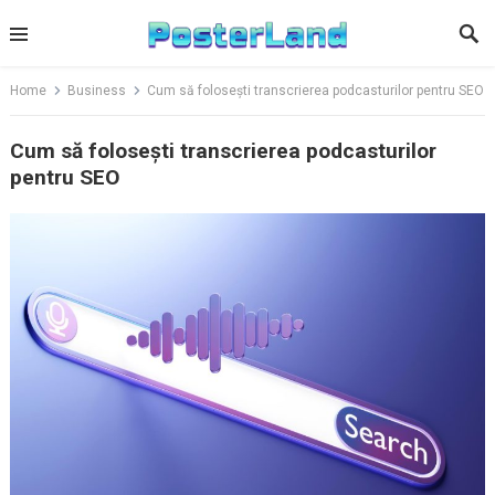
Skip
to
content
Home
Business
Cum să folosești transcrierea podcasturilor pentru SEO
Cum să folosești transcrierea podcasturilor
pentru SEO