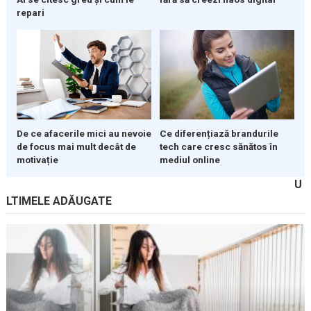
repari
De ce afacerile mici au nevoie
Ce diferențiază brandurile
de focus mai mult decât de
tech care cresc sănătos în
motivație
mediul online
U
LTIMELE ADĂUGATE