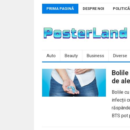
Skip
PRIMA PAGINĂ
DESPRE NOI
POLITICĂ
to
content
Auto
Beauty
Business
Diverse
Bolil
de ale
Bolile c
infecții 
răspânde
BTS pot 