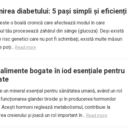
irea diabetului: 5 pași simpli și eficienți
 este o boală cronică care afectează modul în care
ul tău procesează zahărul din sânge (glucoza). Deși există
e risc genetici care nu pot fi schimbați, există multe măsuri
 poți...
Read more
 alimente bogate în iod esențiale pentru
ate
e un mineral esențial pentru sănătatea umană, având un rol
n funcționarea glandei tiroide și în producerea hormonilor
i. Acești hormoni reglează metabolismul, contribuie la
ea creierului și joacă un rol important în...
Read more