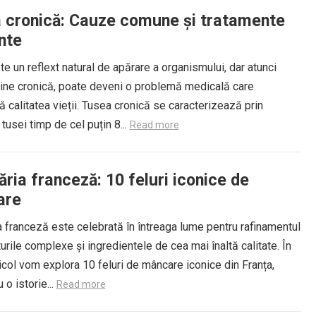
 cronică: Cauze comune și tratamente
nte
e un reflext natural de apărare a organismului, dar atunci
ine cronică, poate deveni o problemă medicală care
 calitatea vieții. Tusea cronică se caracterizează prin
tusei timp de cel puțin 8...
Read more
ria franceză: 10 feluri iconice de
are
 franceză este celebrată în întreaga lume pentru rafinamentul
urile complexe și ingredientele de cea mai înaltă calitate. În
icol vom explora 10 feluri de mâncare iconice din Franța,
 o istorie...
Read more