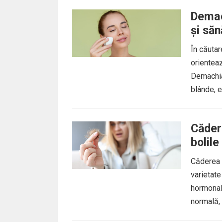
Demach
și să
În căutar
orienteaz
Demachian
blânde, e
Căder
bolil
Căderea 
varietate
hormonale
normală,