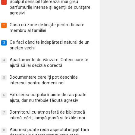
Scalpul sensibil tolerează mai greu
1
parfumurile intense și agenții de curățare
agresivi
Casa cu zone de liniște pentru fiecare
2
membru al familiei
Ce faci când te îndepărtezi natural de un
3
prieten vechi
Apartamente de vânzare: Criterii care te
4
ajută să iei decizia corectă
Documentare care îți pot deschide
5
interesul pentru domenii noi
Exfolierea corpului înainte de ras poate
6
ajuta, dar nu trebuie făcută agresiv
Dormitorul cu atmosferă de bibliotecă
7
intimă: cărți, lampă joasă și textile moi
Aburirea poate reda aspectul îngrijit fără
8