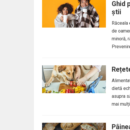
Ghid p
știi
Răceala 
de oamen
minoră, r
Prevenire
Rețete
Alimentaț
dietă ech
asupra săn
mai mulți.
Pâine