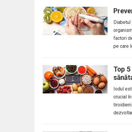
Preven
Diabetul
organism
factori d
pe care le
Top 5
sănăt
Iodul est
crucial î
tiroidien
dezvoltar