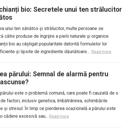
ianți bio: Secretele unui ten strălucitor
nătos
ea unui ten sănătos și strălucitor, multe persoane se
ă către produse de îngrijire a pielii naturale și organice.
ții bio au câștigat popularitate datorită formulelor lor
ficiente și lipsite de ingrediente dăunătoare....
Read more
ea părului: Semnal de alarmă pentru
e ascunse?
părului este o problemă comună, care poate fi cauzată de o
 de factori, inclusiv genetica, îmbătrânirea, schimbările
 și stresul. În timp ce pierderea ocazională a părului este
 o cădere excesivă sau...
Read more