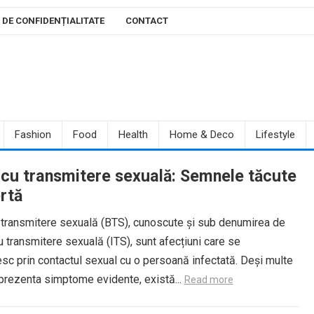
 DE CONFIDENȚIALITATE
CONTACT
Fashion
Food
Health
Home & Deco
Lifestyle
e cu transmitere sexuală: Semnele tăcute
rtă
u transmitere sexuală (BTS), cunoscute și sub denumirea de
cu transmitere sexuală (ITS), sunt afecțiuni care se
sc prin contactul sexual cu o persoană infectată. Deși multe
prezenta simptome evidente, există...
Read more