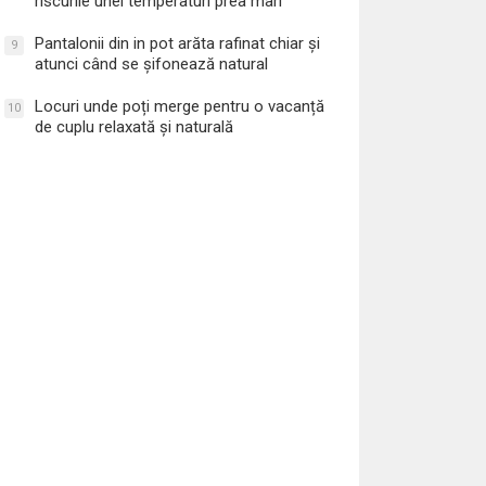
riscurile unei temperaturi prea mari
Pantalonii din in pot arăta rafinat chiar și
9
atunci când se șifonează natural
Locuri unde poți merge pentru o vacanță
10
de cuplu relaxată și naturală