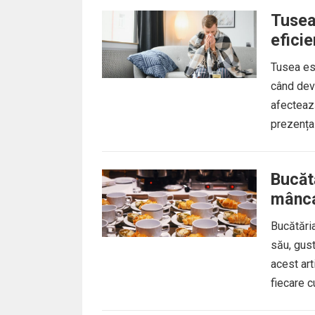
Tusea
eficie
Tusea est
când dev
afectează
prezența 
Bucătă
mânc
Bucătăria
său, gust
acest art
fiecare cu