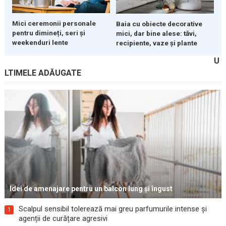
Mici ceremonii personale
Baia cu obiecte decorative
pentru dimineți, seri și
mici, dar bine alese: tăvi,
weekenduri lente
recipiente, vaze și plante
U
LTIMELE ADĂUGATE
Idei de amenajare pentru un balcon lung și îngust
Scalpul sensibil tolerează mai greu parfumurile intense și
1
agenții de curățare agresivi