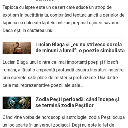
Tapioca cu lapte este un desert care aduce un strop de
exotism în bucătăria ta, combinând textura unică a perlelor de
tapioca cu dulceața laptelui într-un preparat ușor și savuros.
Dacă ești în căutarea unui...
Lucian Blaga și „eu nu strivesc corola
de minuni a lumii”: o poezie simbolistă
Lucian Blaga, unul dintre cei mai importanți poeți și filosofi
români, a lăsat o amprentă profundă asupra literaturii noastre
prin operele sale pline de mister și profunzime. Una dintre
cele mai reprezentative poezii ale sale...
Zodia Pești perioadă: când începe și
se termină zodia Peștilor
Când vine vorba de horoscop și astrologie, zodia Pești ocupă
un loc aparte în universul zodiacal. Deși nu este la fel de