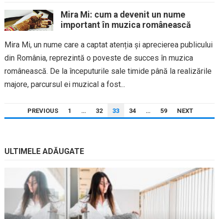
continuă să...
Mira Mi: cum a devenit un nume
important în muzica românească
Mira Mi, un nume care a captat atenția și aprecierea publicului
din România, reprezintă o poveste de succes în muzica
românească. De la începuturile sale timide până la realizările
majore, parcursul ei muzical a fost...
PAGINAȚIE
PREVIOUS
1
…
32
33
34
…
59
NEXT
ARTICOLE
ULTIMELE ADĂUGATE