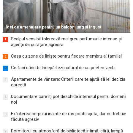
Idei de amenajare pentru un balcon lung și îngust
Scalpul sensibil tolerează mai greu parfumurile intense și
1
agenții de curățare agresivi
Casa cu zone de liniște pentru fiecare membru al familiei
2
Ce faci când te îndepărtezi natural de un prieten vechi
3
Apartamente de vânzare: Criterii care te ajută să iei decizia
4
corectă
Documentare care îți pot deschide interesul pentru domenii
5
noi
Exfolierea corpului înainte de ras poate ajuta, dar nu trebuie
6
făcută agresiv
Dormitorul cu atmosferă de bibliotecă intimă: cărți, lampă
7