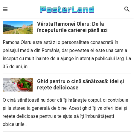
Skip
to
content
Vârsta Ramonei Olaru: De la
începuturile carierei până azi
Ramona Olaru este astăzi o personalitate consacrată în
peisajul media din România, dar povestea ei este una care a
început cu mult înainte de a ajunge în atenția publicului larg. La
35 de ani, în...
Ghid pentru o cină sănătoasă: idei și
rețete delicioase
O cină sănătoasă nu doar că îți hrănește corpul, ci contribuie
și la starea ta generală de bine. Acest ghid îți va oferi idei și
rețete delicioase pentru a te ajuta să îți îmbunătățești
obiceiurile...