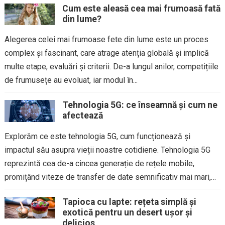
Cum este aleasă cea mai frumoasă fată
din lume?
Alegerea celei mai frumoase fete din lume este un proces
complex și fascinant, care atrage atenția globală și implică
multe etape, evaluări și criterii. De-a lungul anilor, competițiile
de frumusețe au evoluat, iar modul în...
Tehnologia 5G: ce înseamnă și cum ne
afectează
Explorăm ce este tehnologia 5G, cum funcționează și
impactul său asupra vieții noastre cotidiene. Tehnologia 5G
reprezintă cea de-a cincea generație de rețele mobile,
promițând viteze de transfer de date semnificativ mai mari,
latență redusă...
Tapioca cu lapte: rețeta simplă și
exotică pentru un desert ușor și
delicios