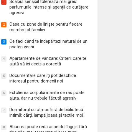
Scalpul sensibil tolerează mai greu
1
parfumurile intense și agenții de curățare
agresivi
Casa cu zone de liniște pentru fiecare
2
membru al familiei
Ce faci când te îndepărtezi natural de un
3
prieten vechi
Apartamente de vânzare: Criterii care te
4
ajută să iei decizia corectă
Documentare care îți pot deschide
5
interesul pentru domenii noi
Exfolierea corpului înainte de ras poate
6
ajuta, dar nu trebuie făcută agresiv
Dormitorul cu atmosferă de bibliotecă
7
intimă: cărți, lampă joasă și textile moi
Aburirea poate reda aspectul îngrijit fără
8