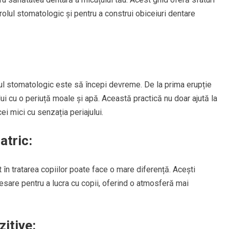
rolul stomatologic și pentru a construi obiceiuri dentare
lul stomatologic este să începi devreme. De la prima erupție
ului cu o periuță moale și apă. Această practică nu doar ajută la
cei mici cu senzația periajului.
atric:
 în tratarea copiilor poate face o mare diferență. Acești
cesare pentru a lucra cu copii, oferind o atmosferă mai
itive: