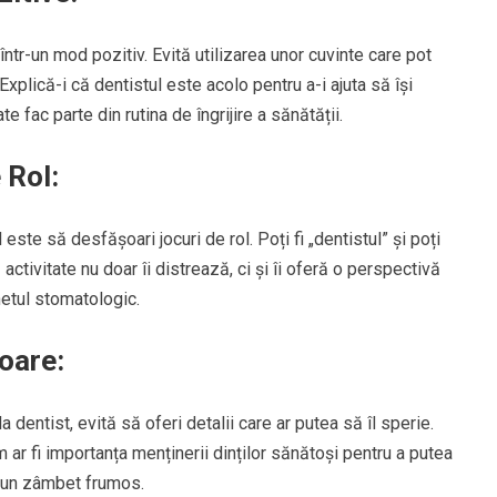
într-un mod pozitiv. Evită utilizarea unor cuvinte care pot
Explică-i că dentistul este acolo pentru a-i ajuta să își
e fac parte din rutina de îngrijire a sănătății.
 Rol:
este să desfășoari jocuri de rol. Poți fi „dentistul” și poți
ă activitate nu doar îi distrează, ci și îi oferă o perspectivă
netul stomatologic.
toare:
a dentist, evită să oferi detalii care ar putea să îl sperie.
ar fi importanța menținerii dinților sănătoși pentru a putea
 un zâmbet frumos.