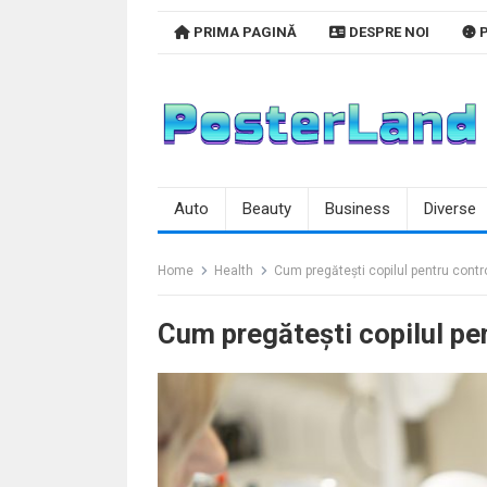
Skip
PRIMA PAGINĂ
DESPRE NOI
P
to
content
Auto
Beauty
Business
Diverse
Home
Health
Cum pregătești copilul pentru contr
Cum pregătești copilul pe