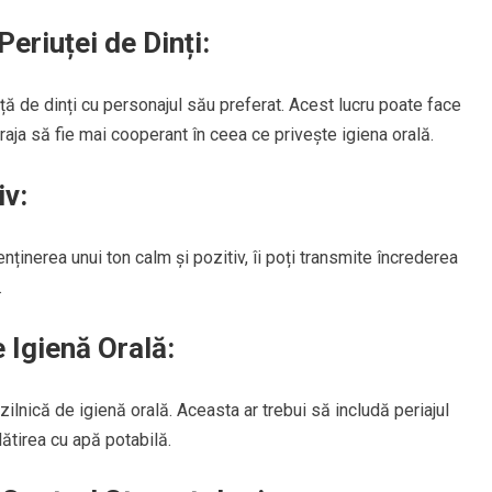
Periuței de Dinți:
uță de dinți cu personajul său preferat. Acest lucru poate face
uraja să fie mai cooperant în ceea ce privește igiena orală.
iv:
enținerea unui ton calm și pozitiv, îi poți transmite încrederea
.
 Igienă Orală:
ă zilnică de igienă orală. Aceasta ar trebui să includă periajul
clătirea cu apă potabilă.