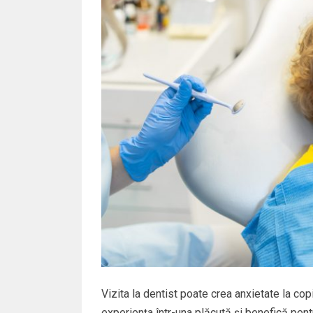
Vizita la dentist poate crea anxietate la co
experiența într-una plăcută și benefică pent