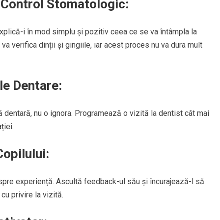
 Control Stomatologic:
explică-i în mod simplu și pozitiv ceea ce se va întâmpla la
a verifica dinții și gingiile, iar acest proces nu va dura mult
le Dentare:
 dentară, nu o ignora. Programează o vizită la dentist cât mai
ției.
opilului:
espre experiență. Ascultă feedback-ul său și încurajează-l să
u privire la vizită.