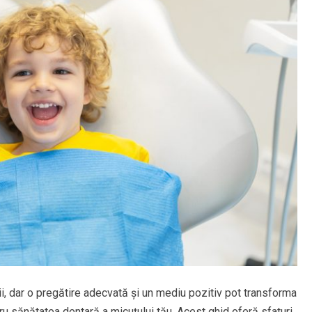
pii, dar o pregătire adecvată și un mediu pozitiv pot transforma
ru sănătatea dentară a micuțului tău. Acest ghid oferă sfaturi