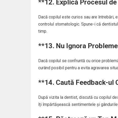
**12.
Explică Procesul de
Dacă copilul este curios sau are întrebări, 
controlul stomatologic. Spune-i că dentistul v
timp.
**13.
Nu Ignora Probleme
Dacă copilul se confruntă cu orice problemă
curând posibil pentru a evita agravarea situa
**14.
Caută Feedback-ul C
După vizita la dentist, discută cu copilul d
îți împărtășească sentimentele și gândurile c