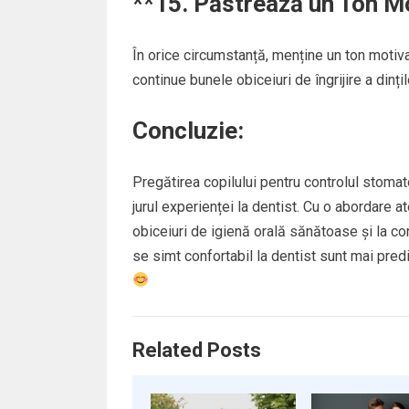
**15.
Păstrează un Ton Mo
În orice circumstanță, menține un ton motivat
continue bunele obiceiuri de îngrijire a dințil
Concluzie:
Pregătirea copilului pentru controlul stomat
jurul experienței la dentist. Cu o abordare at
obiceiuri de igienă orală sănătoase și la cons
se simt confortabil la dentist sunt mai pre
Related Posts