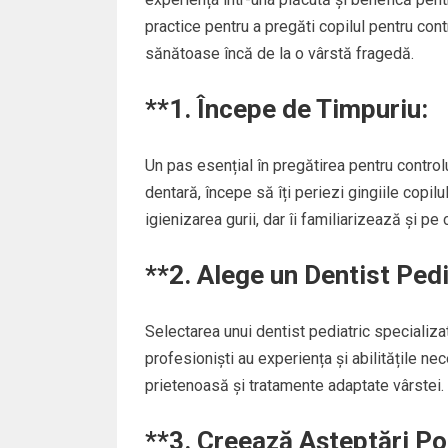
practice pentru a pregăti copilul pentru cont
sănătoase încă de la o vârstă fragedă.
**1.
Începe de Timpuriu:
Un pas esențial în pregătirea pentru contro
dentară, începe să îți periezi gingiile copil
igienizarea gurii, dar îi familiarizează și pe 
**2.
Alege un Dentist Pedi
Selectarea unui dentist pediatric specializat
profesioniști au experiența și abilitățile ne
prietenoasă și tratamente adaptate vârstei.
**3.
Creează Așteptări Poz