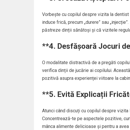
Vorbește cu copilul despre vizita la dentist 
induce frică, precum „durere” sau „injecție”. 
păstreze dinții sănătoși și că vizitele regulat
**4.
Desfășoară Jocuri de
O modalitate distractivă de a pregăti copilul 
verifica dinții de jucărie ai copilului. Aceast
pozitivă asupra experienței viitoare la cabi
**5.
Evită Explicații Frică
Atunci când discuți cu copilul despre vizita l
Concentrează-te pe aspectele pozitive, cum 
mânca alimente delicioase și pentru a avea