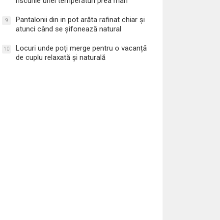
riscurile unei temperaturi prea mari
Pantalonii din in pot arăta rafinat chiar și
9
atunci când se șifonează natural
Locuri unde poți merge pentru o vacanță
10
de cuplu relaxată și naturală