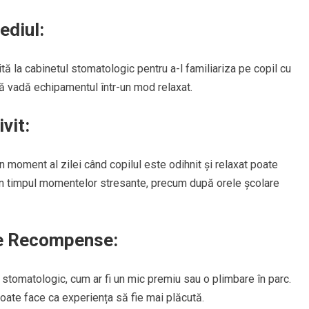
ediul:
ită la cabinetul stomatologic pentru a-l familiariza pe copil cu
 să vadă echipamentul într-un mod relaxat.
vit:
 moment al zilei când copilul este odihnit și relaxat poate
 în timpul momentelor stresante, precum după orele școlare
de Recompense:
tomatologic, cum ar fi un mic premiu sau o plimbare în parc.
oate face ca experiența să fie mai plăcută.