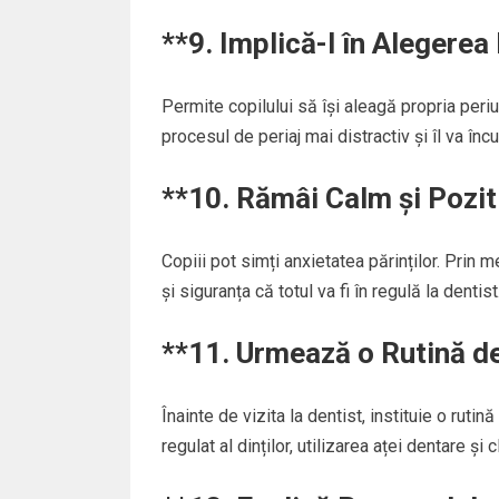
**9.
Implică-l în Alegerea 
Permite copilului să își aleagă propria peri
procesul de periaj mai distractiv și îl va înc
**10.
Rămâi Calm și Pozit
Copiii pot simți anxietatea părinților. Prin m
și siguranța că totul va fi în regulă la dentist
**11.
Urmează o Rutină de
Înainte de vizita la dentist, instituie o rutin
regulat al dinților, utilizarea aței dentare și 