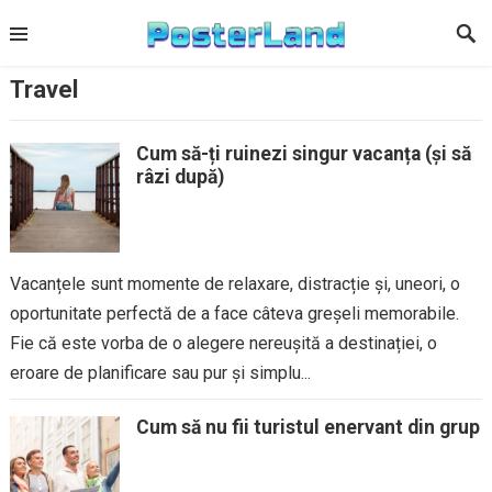
Skip
to
content
Travel
Cum să-ți ruinezi singur vacanța (și să
râzi după)
Vacanțele sunt momente de relaxare, distracție și, uneori, o
oportunitate perfectă de a face câteva greșeli memorabile.
Fie că este vorba de o alegere nereușită a destinației, o
eroare de planificare sau pur și simplu...
Cum să nu fii turistul enervant din grup