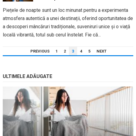
Piețele de noapte sunt un loc minunat pentru a experimenta
atmosfera autentică a unei destinații, oferind oportunitatea de
a descoperi mâncăruri tradiționale, suveniruri unice și o viață
locală vibrantă, totul sub cerul înstelat. Fie că...
PAGINAȚIE
PREVIOUS
1
2
3
4
5
NEXT
ARTICOLE
ULTIMELE ADĂUGATE