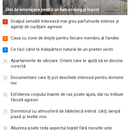
Idei de amenajare pentru un balcon lung și îngust
Scalpul sensibil tolerează mai greu parfumurile intense și
1
agenții de curățare agresivi
Casa cu zone de liniște pentru fiecare membru al familiei
2
Ce faci când te îndepărtezi natural de un prieten vechi
3
Apartamente de vânzare: Criterii care te ajută să iei decizia
4
corectă
Documentare care îți pot deschide interesul pentru domenii
5
noi
Exfolierea corpului înainte de ras poate ajuta, dar nu trebuie
6
făcută agresiv
Dormitorul cu atmosferă de bibliotecă intimă: cărți, lampă
7
joasă și textile moi
Aburirea poate reda aspectul îngrijit fără riscurile unei
8