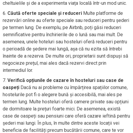
cheltuielile și de a experimenta viața locală într-un mod unic.
Căută oferte speciale și reduceri
Multe platforme de
rezervări online au oferte speciale sau reduceri pentru șederi
pe termen lung. De exemplu, pe Airbnb, poți găsi reduceri
semnificative pentru închirierile de o lună sau mai mult. De
asemenea, unele hoteluri sau hosteluri oferă reduceri pentru
o perioadă de ședere mai lungă, așa că nu ezita să întrebi
înainte de a rezerva. De multe ori, proprietarii sunt dispuși să
negocieze prețul, mai ales dacă rezervi direct prin
intermediul lor.
Verifică opțiunile de cazare în hosteluri sau case de
oaspeți
Dacă nu ai probleme cu împărțirea spațiilor comune,
hostelurile pot fi o alegere bună și accesibilă, mai ales pe
termen lung. Multe hosteluri oferă camere private sau opțiuni
de dormitoare la prețuri foarte mici. De asemenea, există
case de oaspeți sau pensiuni care oferă cazare ieftină pentru
șederi mai lungi. În plus, în multe dintre aceste locații vei
beneficia de facilități precum bucătării comune, care te vor