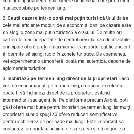
cum ar fi apartamente sau camere de închiriat care pot fi mult
mai accesibile pe termen lung.
Caută cazare într-o zonă mai puțin turistică
Unul dintre
cele mai eficiente moduri de a economisi bani pe cazare este
să alegi o zonă mai puțin turistică a orașului. De multe ori,
cartierele mai îndepărtate de centrul orașului sau de atracțiile
principale oferă prețuri mai mici, iar transportul public eficient
îți permite să ajungi rapid în zonele turistice. De asemenea,
vei experimenta o atmosferă locală mai autentică, departe de
aglomerația turiștilor.
Închiriază pe termen lung direct de la proprietari
Dacă
vrei să economisești pe termen lung, o opțiune excelentă
poate fi să închiriezi direct de la proprietari, evitând
intermediarii sau agențiile. Pe platforme precum Airbnb, poți
găsi oferte mai bune pentru închirieri pe termen lung, iar mulți
proprietari sunt dispuși să ofere reduceri semnificative
pentru închirierea pe perioade mai lungi. Este important să
contactezi proprietarul înainte de a rezerva și să negociezi