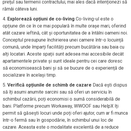
prețul sau termenii contractului, mai ales dacă intenționezi să
rămâi câteva luni.
Explorează opțiuni de co-living
Co-living-ul este o
opțiune din ce în ce mai populară în multe orașe mari, oferind
atât cazare ieftină, cât și oportunitatea de a întâlni oameni noi.
Conceptul presupune închirierea unei camere într-o locuință
comună, unde împarți facilități precum bucătăria sau baia cu
alți locatari. Aceste spații sunt adesea mai accesibile decât
apartamentele private și sunt ideale pentru cei care doresc
să economisească bani și să se bucure de o experiență de
socializare în același timp.
Verifică opțiunile de schimb de cazare
Dacă ești dispus
să îți asumi anumite sarcini sau să oferi un serviciu în
schimbul cazării, poți economisi o sumă considerabilă de
bani. Platforme precum Workaway, WWOOF sau HelpX îți
permit să găsești locuri unde poți oferi ajutor, cum ar fi munca
într-o fermă sau în gospodărie, în schimbul unui loc de
cazare. Aceasta este o modalitate excelentă de a reduce