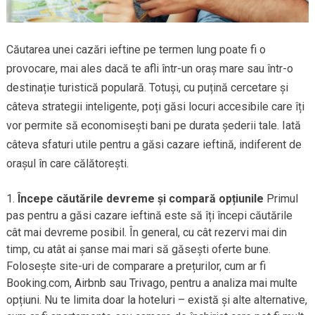
Căutarea unei cazări ieftine pe termen lung poate fi o
provocare, mai ales dacă te afli într-un oraș mare sau într-o
destinație turistică populară. Totuși, cu puțină cercetare și
câteva strategii inteligente, poți găsi locuri accesibile care îți
vor permite să economisești bani pe durata șederii tale. Iată
câteva sfaturi utile pentru a găsi cazare ieftină, indiferent de
orașul în care călătorești.
Începe căutările devreme și compară opțiunile
Primul
pas pentru a găsi cazare ieftină este să îți începi căutările
cât mai devreme posibil. În general, cu cât rezervi mai din
timp, cu atât ai șanse mai mari să găsești oferte bune.
Folosește site-uri de comparare a prețurilor, cum ar fi
Booking.com, Airbnb sau Trivago, pentru a analiza mai multe
opțiuni. Nu te limita doar la hoteluri – există și alte alternative,