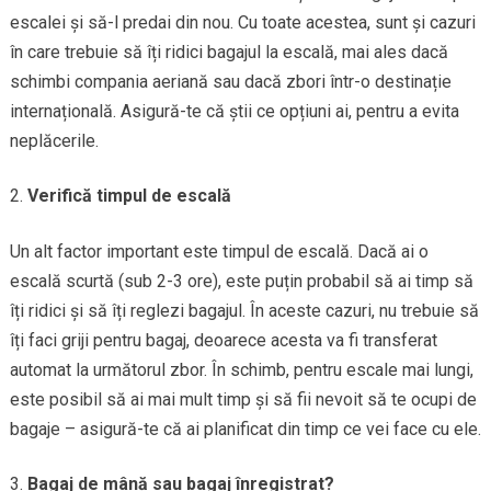
escalei și să-l predai din nou. Cu toate acestea, sunt și cazuri
în care trebuie să îți ridici bagajul la escală, mai ales dacă
schimbi compania aeriană sau dacă zbori într-o destinație
internațională. Asigură-te că știi ce opțiuni ai, pentru a evita
neplăcerile.
Verifică timpul de escală
Un alt factor important este timpul de escală. Dacă ai o
escală scurtă (sub 2-3 ore), este puțin probabil să ai timp să
îți ridici și să îți reglezi bagajul. În aceste cazuri, nu trebuie să
îți faci griji pentru bagaj, deoarece acesta va fi transferat
automat la următorul zbor. În schimb, pentru escale mai lungi,
este posibil să ai mai mult timp și să fii nevoit să te ocupi de
bagaje – asigură-te că ai planificat din timp ce vei face cu ele.
Bagaj de mână sau bagaj înregistrat?