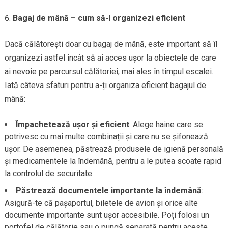
Bagaj de mână – cum să-l organizezi eficient
Dacă călătorești doar cu bagaj de mână, este important să îl
organizezi astfel încât să ai acces ușor la obiectele de care
ai nevoie pe parcursul călătoriei, mai ales în timpul escalei.
Iată câteva sfaturi pentru a-ți organiza eficient bagajul de
mână:
Împachetează ușor și eficient
: Alege haine care se
potrivesc cu mai multe combinații și care nu se șifonează
ușor. De asemenea, păstrează produsele de igienă personală
și medicamentele la îndemână, pentru a le putea scoate rapid
la controlul de securitate.
Păstrează documentele importante la îndemână
:
Asigură-te că pașaportul, biletele de avion și orice alte
documente importante sunt ușor accesibile. Poți folosi un
portofel de călătorie sau o pungă separată pentru aceste