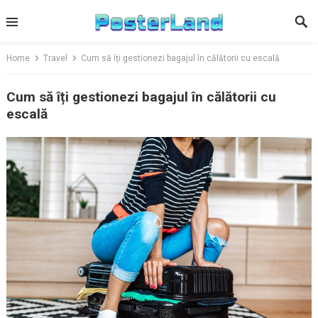
Skip
to
content
Home
Travel
Cum să îți gestionezi bagajul în călătorii cu escală
Cum să îți gestionezi bagajul în călătorii cu
escală