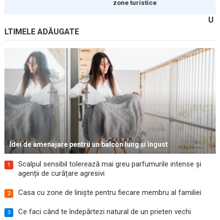
zone turistice
U
LTIMELE ADĂUGATE
Idei de amenajare pentru un balcon lung și îngust
Scalpul sensibil tolerează mai greu parfumurile intense și
1
agenții de curățare agresivi
Casa cu zone de liniște pentru fiecare membru al familiei
2
Ce faci când te îndepărtezi natural de un prieten vechi
3