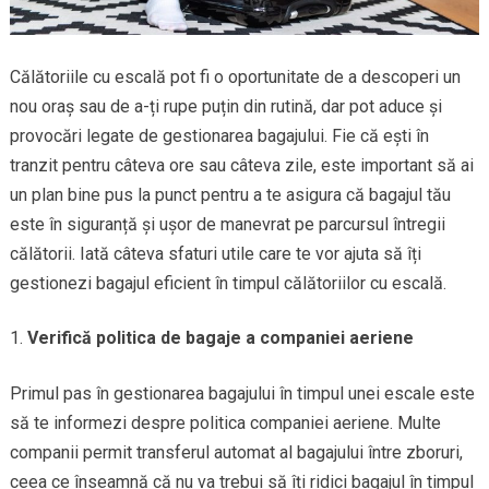
Călătoriile cu escală pot fi o oportunitate de a descoperi un
nou oraș sau de a-ți rupe puțin din rutină, dar pot aduce și
provocări legate de gestionarea bagajului. Fie că ești în
tranzit pentru câteva ore sau câteva zile, este important să ai
un plan bine pus la punct pentru a te asigura că bagajul tău
este în siguranță și ușor de manevrat pe parcursul întregii
călătorii. Iată câteva sfaturi utile care te vor ajuta să îți
gestionezi bagajul eficient în timpul călătoriilor cu escală.
Verifică politica de bagaje a companiei aeriene
Primul pas în gestionarea bagajului în timpul unei escale este
să te informezi despre politica companiei aeriene. Multe
companii permit transferul automat al bagajului între zboruri,
ceea ce înseamnă că nu va trebui să îți ridici bagajul în timpul