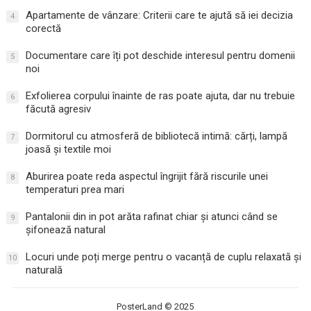
Apartamente de vânzare: Criterii care te ajută să iei decizia
4
corectă
Documentare care îți pot deschide interesul pentru domenii
5
noi
Exfolierea corpului înainte de ras poate ajuta, dar nu trebuie
6
făcută agresiv
Dormitorul cu atmosferă de bibliotecă intimă: cărți, lampă
7
joasă și textile moi
Aburirea poate reda aspectul îngrijit fără riscurile unei
8
temperaturi prea mari
Pantalonii din in pot arăta rafinat chiar și atunci când se
9
șifonează natural
Locuri unde poți merge pentru o vacanță de cuplu relaxată și
10
naturală
PosterLand
© 2025