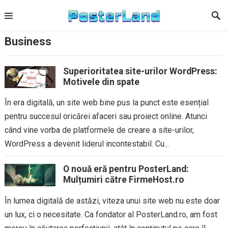
Skip
to
content
Business
Superioritatea site-urilor WordPress:
Motivele din spate
În era digitală, un site web bine pus la punct este esențial
pentru succesul oricărei afaceri sau proiect online. Atunci
când vine vorba de platformele de creare a site-urilor,
WordPress a devenit liderul incontestabil. Cu...
O nouă eră pentru PosterLand:
Mulțumiri către FirmeHost.ro
În lumea digitală de astăzi, viteza unui site web nu este doar
un lux, ci o necesitate. Ca fondator al PosterLand.ro, am fost