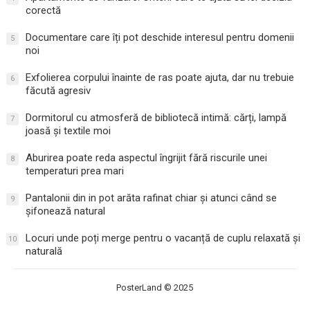
corectă
Documentare care îți pot deschide interesul pentru domenii
5
noi
Exfolierea corpului înainte de ras poate ajuta, dar nu trebuie
6
făcută agresiv
Dormitorul cu atmosferă de bibliotecă intimă: cărți, lampă
7
joasă și textile moi
Aburirea poate reda aspectul îngrijit fără riscurile unei
8
temperaturi prea mari
Pantalonii din in pot arăta rafinat chiar și atunci când se
9
șifonează natural
Locuri unde poți merge pentru o vacanță de cuplu relaxată și
10
naturală
PosterLand
© 2025