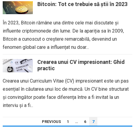
Bitcoin: Tot ce trebuie să știi în 2023
În 2023, Bitcoin rămâne una dintre cele mai discutate și
influente criptomonede din lume. De la apariția sa în 2009,
Bitcoin a cunoscut o creștere remarcabilă, devenind un
fenomen global care a influențat nu doar...
Crearea unui CV impresionant: Ghid
practic
Crearea unui Curriculum Vitae (CV) impresionant este un pas
esențial în căutarea unui loc de muncă. Un CV bine structurat
și convingător poate face diferența între a fi invitat la un
interviu și a fi...
PAGINAȚIE
PREVIOUS
1
…
6
7
ARTICOLE