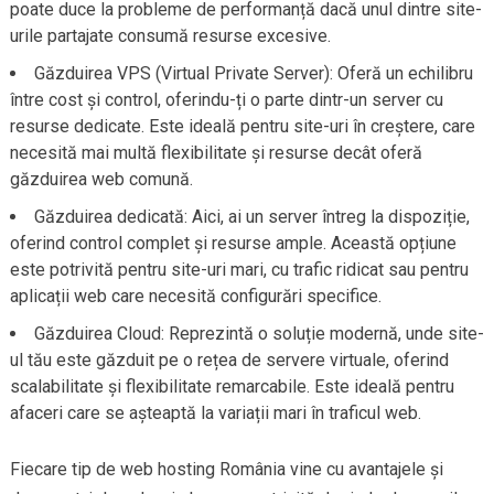
poate duce la probleme de performanță dacă unul dintre site-
urile partajate consumă resurse excesive.
Găzduirea VPS (Virtual Private Server): Oferă un echilibru
între cost și control, oferindu-ți o parte dintr-un server cu
resurse dedicate. Este ideală pentru site-uri în creștere, care
necesită mai multă flexibilitate și resurse decât oferă
găzduirea web comună.
Găzduirea dedicată: Aici, ai un server întreg la dispoziție,
oferind control complet și resurse ample. Această opțiune
este potrivită pentru site-uri mari, cu trafic ridicat sau pentru
aplicații web care necesită configurări specifice.
Găzduirea Cloud: Reprezintă o soluție modernă, unde site-
ul tău este găzduit pe o rețea de servere virtuale, oferind
scalabilitate și flexibilitate remarcabile. Este ideală pentru
afaceri care se așteaptă la variații mari în traficul web.
Fiecare tip de web hosting România vine cu avantajele și