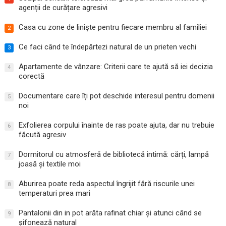
agenții de curățare agresivi
Casa cu zone de liniște pentru fiecare membru al familiei
2
Ce faci când te îndepărtezi natural de un prieten vechi
3
Apartamente de vânzare: Criterii care te ajută să iei decizia
4
corectă
Documentare care îți pot deschide interesul pentru domenii
5
noi
Exfolierea corpului înainte de ras poate ajuta, dar nu trebuie
6
făcută agresiv
Dormitorul cu atmosferă de bibliotecă intimă: cărți, lampă
7
joasă și textile moi
Aburirea poate reda aspectul îngrijit fără riscurile unei
8
temperaturi prea mari
Pantalonii din in pot arăta rafinat chiar și atunci când se
9
șifonează natural