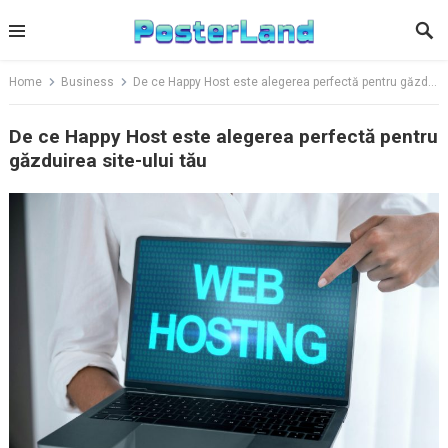
Skip
to
content
Home
Business
De ce Happy Host este alegerea perfectă pentru găzduirea site-ului tău
De ce Happy Host este alegerea perfectă pentru
găzduirea site-ului tău