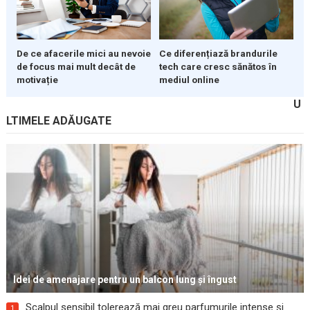
De ce afacerile mici au nevoie
Ce diferențiază brandurile
de focus mai mult decât de
tech care cresc sănătos în
motivație
mediul online
U
LTIMELE ADĂUGATE
Idei de amenajare pentru un balcon lung și îngust
Scalpul sensibil tolerează mai greu parfumurile intense și
1