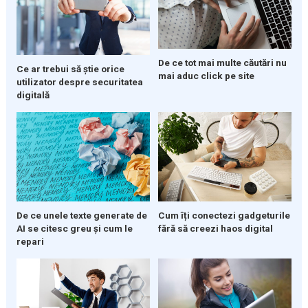
De ce tot mai multe căutări nu
Ce ar trebui să știe orice
mai aduc click pe site
utilizator despre securitatea
digitală
De ce unele texte generate de
Cum îți conectezi gadgeturile
AI se citesc greu și cum le
fără să creezi haos digital
repari