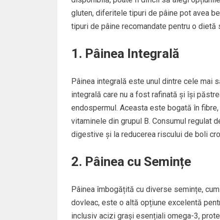
gluten, diferitele tipuri de pâine pot avea b
tipuri de pâine recomandate pentru o dietă 
1. Pâinea Integrală
Pâinea integrală este unul dintre cele mai 
integrală care nu a fost rafinată și își păst
endospermul. Aceasta este bogată în fibre, v
vitaminele din grupul B. Consumul regulat de
digestive și la reducerea riscului de boli cro
2. Pâinea cu Semințe
Pâinea îmbogățită cu diverse semințe, cum a
dovleac, este o altă opțiune excelentă pent
inclusiv acizi grași esențiali omega-3, prote