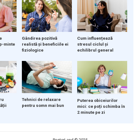
Gândirea pozitivă
e
Cum influențează
realistă și beneficiile ei
p-minte
stresul ciclul și
fiziologice
echilibrul general
ru
Tehnici de relaxare
Puterea obiceiurilor
ății
pentru somn mai bun
mici: ce poți schimba în
2 minute pe zi
PosterLand
© 2025