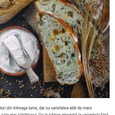
uri din întreaga lume, dar cu varietatea atât de mare
le cele mai sănătoase. De la pâinea integrală la variantele fără