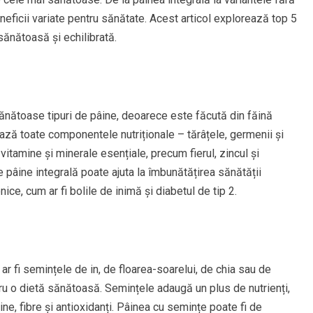
eneficii variate pentru sănătate. Acest articol explorează top 5
sănătoasă și echilibrată.
sănătoase tipuri de pâine, deoarece este făcută din făină
rează toate componentele nutriționale – tărâțele, germenii și
itamine și minerale esențiale, precum fierul, zincul și
 pâine integrală poate ajuta la îmbunătățirea sănătății
nice, cum ar fi bolile de inimă și diabetul de tip 2.
r fi semințele de in, de floarea-soarelui, de chia sau de
ru o dietă sănătoasă. Semințele adaugă un plus de nutrienți,
ine, fibre și antioxidanți. Pâinea cu semințe poate fi de