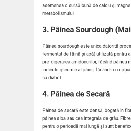
asemenea o sursă bună de calciu și magneziu
metabolismului.
3. Pâinea Sourdough (Mai
Pâinea sourdough este unica datorită proce
fermentat de făină și apă) utilizată pentru a
pre-digerarea amidonurilor, făcând pâinea m
indicele glicemic al pâinii, făcând-o o opți
cu diabet.
4. Pâinea de Secară
Pâinea de secară este densă, bogată în fibr
pâinea albă sau cea integrală de grâu. Fibre
pentru o perioadă mai lungă și sunt benefi