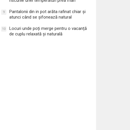
riscurile unei temperaturi prea mari
Pantalonii din in pot arăta rafinat chiar și
9
atunci când se șifonează natural
Locuri unde poți merge pentru o vacanță
10
de cuplu relaxată și naturală