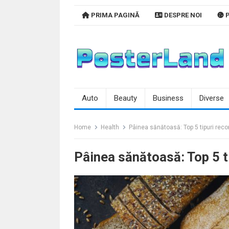
Skip
PRIMA PAGINĂ
DESPRE NOI
P
to
content
Auto
Beauty
Business
Diverse
Home
Health
Pâinea sănătoasă: Top 5 tipuri re
Pâinea sănătoasă: Top 5 