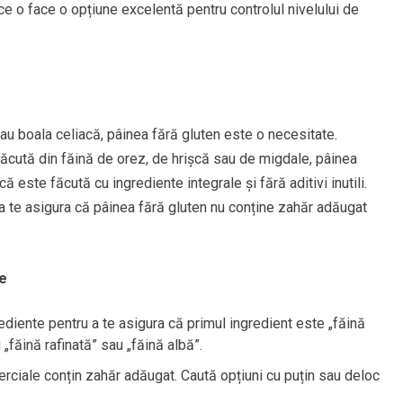
e o face o opțiune excelentă pentru controlul nivelului de
au boala celiacă, pâinea fără gluten este o necesitate.
 făcută din făină de orez, de hrișcă sau de migdale, pâinea
 este făcută cu ingrediente integrale și fără aditivi inutili.
 a te asigura că pâinea fără gluten nu conține zahăr adăugat
e
rediente pentru a te asigura că primul ingredient este „făină
 „făină rafinată” sau „făină albă”.
rciale conțin zahăr adăugat. Caută opțiuni cu puțin sau deloc