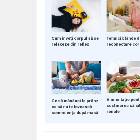
Cum înveți corpul să se
Tehnici blânde d
relaxeze din reflex
reconectare cor
Alimentație pent
Ce să mănânci la prânz
susținerea sănăt
ca să nu te lovească
renale
somnolența după masă