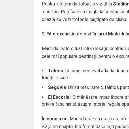
Pentru iubitorii de fotbal, o vizită la
Stadio
must-do. Poți face un tur ghidat al stadionul
ocazia să vezi trofeele câștigate de clubul 
Fă o excursie de o zi în jurul Madridulu
Madridul este situat într-o locație centrală,
cele mai populare destinații pentru o excurs
Toledo
: Un oraș medieval aflat la doar o
tradițiile sale.
Segovia
: Un alt oraș istoric, faimos pen
El Escorial
: O mănăstire impunătoare si
privire fascinantă asupra istoriei regale spa
În concluzie
, Madrid este un oraș care ofer
viață de noapte. Indiferent dacă ești pasiona