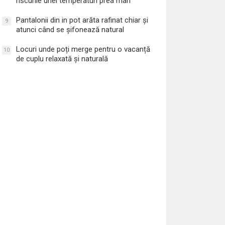
riscurile unei temperaturi prea mari
Pantalonii din in pot arăta rafinat chiar și
9
atunci când se șifonează natural
Locuri unde poți merge pentru o vacanță
10
de cuplu relaxată și naturală