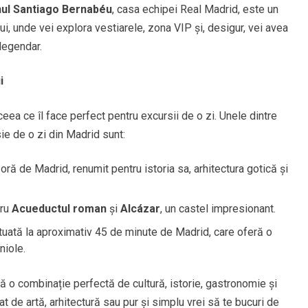
nul Santiago Bernabéu
, casa echipei Real Madrid, este un
ui, unde vei explora vestiarele, zona VIP și, desigur, vei avea
legendar.
i
 ceea ce îl face perfect pentru excursii de o zi. Unele dintre
ie de o zi din Madrid sunt:
 oră de Madrid, renumit pentru istoria sa, arhitectura gotică și
tru
Acueductul roman
și
Alcázar
, un castel impresionant.
tuată la aproximativ 45 de minute de Madrid, care oferă o
niole.
ă o combinație perfectă de cultură, istorie, gastronomie și
t de artă, arhitectură sau pur și simplu vrei să te bucuri de