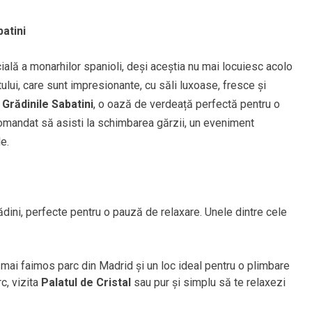
batini
ială a monarhilor spanioli, deși aceștia nu mai locuiesc acolo
tului, care sunt impresionante, cu săli luxoase, fresce și
i
Grădinile Sabatini
, o oază de verdeață perfectă pentru o
mandat să asisti la schimbarea gărzii, un eveniment
e.
ădini, perfecte pentru o pauză de relaxare. Unele dintre cele
 mai faimos parc din Madrid și un loc ideal pentru o plimbare
rc, vizita
Palatul de Cristal
sau pur și simplu să te relaxezi