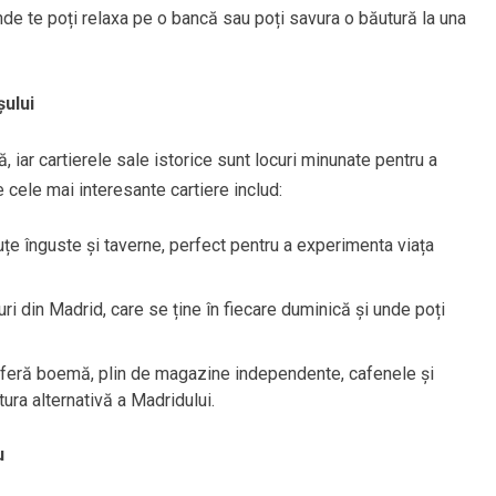
unde te poți relaxa pe o bancă sau poți savura o băutură la una
șului
, iar cartierele sale istorice sunt locuri minunate pentru a
e cele mai interesante cartiere includ:
duțe înguste și taverne, perfect pentru a experimenta viața
uri din Madrid, care se ține în fiecare duminică și unde poți
mosferă boemă, plin de magazine independente, cafenele și
tura alternativă a Madridului.
u