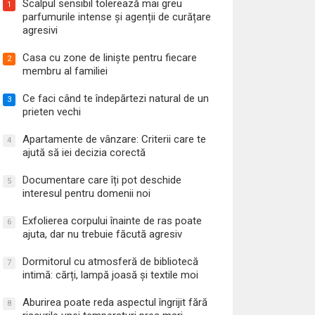
Scalpul sensibil tolerează mai greu
1
parfumurile intense și agenții de curățare
agresivi
Casa cu zone de liniște pentru fiecare
2
membru al familiei
Ce faci când te îndepărtezi natural de un
3
prieten vechi
Apartamente de vânzare: Criterii care te
4
ajută să iei decizia corectă
Documentare care îți pot deschide
5
interesul pentru domenii noi
Exfolierea corpului înainte de ras poate
6
ajuta, dar nu trebuie făcută agresiv
Dormitorul cu atmosferă de bibliotecă
7
intimă: cărți, lampă joasă și textile moi
Aburirea poate reda aspectul îngrijit fără
8