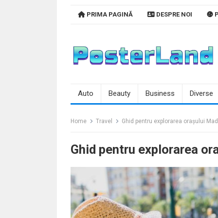
Skip
PRIMA PAGINĂ
DESPRE NOI
P
to
content
Auto
Beauty
Business
Diverse
Home
Travel
Ghid pentru explorarea orașului Mad
Ghid pentru explorarea or