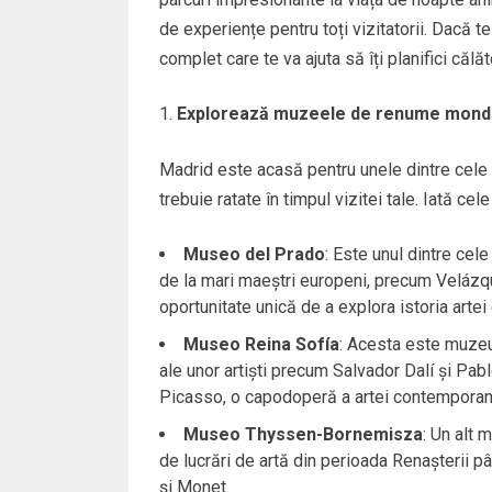
de experiențe pentru toți vizitatorii. Dacă t
complet care te va ajuta să îți planifici călăt
Explorează muzeele de renume mondi
Madrid este acasă pentru unele dintre cele
trebuie ratate în timpul vizitei tale. Iată cel
Museo del Prado
: Este unul dintre cel
de la mari maeștri europeni, precum Velázqu
oportunitate unică de a explora istoria arte
Museo Reina Sofía
: Acesta este muzeul
ale unor artiști precum Salvador Dalí și Pabl
Picasso, o capodoperă a artei contemporan
Museo Thyssen-Bornemisza
: Un alt
de lucrări de artă din perioada Renașterii p
și Monet.