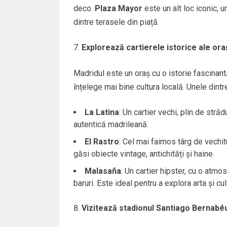
deco.
Plaza Mayor
este un alt loc iconic, 
dintre terasele din piață.
Explorează cartierele istorice ale ora
Madridul este un oraș cu o istorie fascinantă
înțelege mai bine cultura locală. Unele dintr
La Latina
: Un cartier vechi, plin de stră
autentică madrileană.
El Rastro
: Cel mai faimos târg de vechit
găsi obiecte vintage, antichități și haine.
Malasaña
: Un cartier hipster, cu o at
baruri. Este ideal pentru a explora arta și cul
Vizitează stadionul Santiago Bernabé