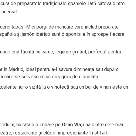
cura de preparatele tradiționale spaniole. Iată câteva dintre
încercat:
încerci tapas! Mici porții de mâncare care includ preparate
spañola și jamón ibérico sunt disponibile în aproape fiecare
 madrilenă făcută cu carne, legume și năut, perfectă pentru
r în Madrid, ideal pentru a-l savura dimineața sau după o
ulci care se servesc cu un sos gros de ciocolată.
celente, iar o vizită la o vinotecă sau un bar de vinuri este un
ridului, nu rata o plimbare pe
Gran Vía
, una dintre cele mai
atre, restaurante și clădiri impresionante în stil art-