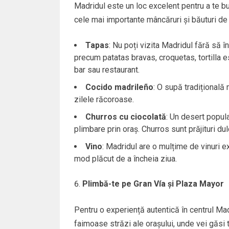
Madridul este un loc excelent pentru a te bu
cele mai importante mâncăruri și băuturi de 
Tapas
: Nu poți vizita Madridul fără să 
precum patatas bravas, croquetas, tortilla e
bar sau restaurant.
Cocido madrileño
: O supă tradițională
zilele răcoroase.
Churros cu ciocolată
: Un desert popula
plimbare prin oraș. Churros sunt prăjituri d
Vino
: Madridul are o mulțime de vinuri ex
mod plăcut de a încheia ziua.
Plimbă-te pe Gran Vía și Plaza Mayor
Pentru o experiență autentică în centrul Mad
faimoase străzi ale orașului, unde vei găsi te