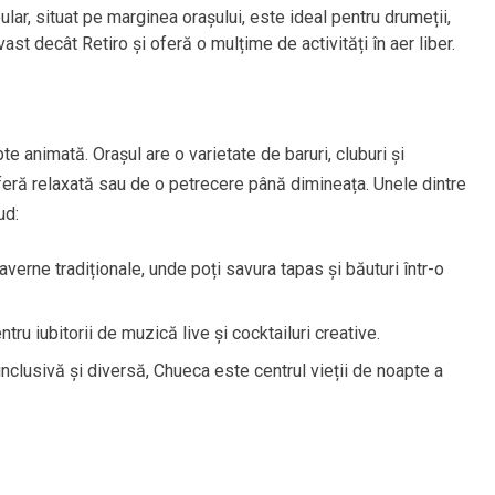
pular, situat pe marginea orașului, este ideal pentru drumeții,
ast decât Retiro și oferă o mulțime de activități în aer liber.
e animată. Orașul are o varietate de baruri, cluburi și
eră relaxată sau de o petrecere până dimineața. Unele dintre
ud:
 taverne tradiționale, unde poți savura tapas și băuturi într-o
ru iubitorii de muzică live și cocktailuri creative.
nclusivă și diversă, Chueca este centrul vieții de noapte a