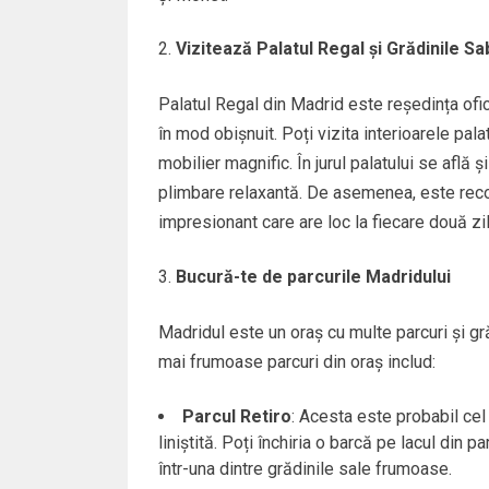
Vizitează Palatul Regal și Grădinile Sa
Palatul Regal din Madrid este reședința ofic
în mod obișnuit. Poți vizita interioarele pala
mobilier magnific. În jurul palatului se află ș
plimbare relaxantă. De asemenea, este reco
impresionant care are loc la fiecare două zil
Bucură-te de parcurile Madridului
Madridul este un oraș cu multe parcuri și gr
mai frumoase parcuri din oraș includ:
Parcul Retiro
: Acesta este probabil cel
liniștită. Poți închiria o barcă pe lacul din pa
într-una dintre grădinile sale frumoase.