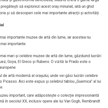
e pregătești să explorezi acest oraș minunat, iată un ghid
oria și să descoperi cele mai importante atracții și activități.
al
 mai importante muzee de artă din lume, iar acestea nu
e mai importante:
e mai mari și celebre muzee de artă din lume, găzduind lucrări
ez, Goya, El Greco și Rubens. O vizită la Prado este o
i europene.
 de artă modernă al orașului, unde vei găsi lucrări celebre
o Picasso. Aici este expus și celebrul tablou „Guernica” al lui
e.
 muzeu important, care adăpostește o colecție impresionantă
ână în secolul XX, inclusiv opere ale lui Van Gogh, Rembrandt