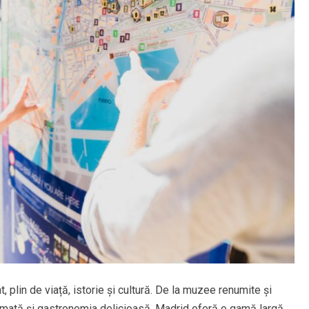
, plin de viață, istorie și cultură. De la muzee renumite și
nimată și gastronomia delicioasă, Madrid oferă o gamă largă