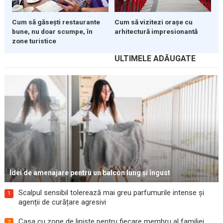
Cum să găsești restaurante
Cum să vizitezi orașe cu
bune, nu doar scumpe, în
arhitectură impresionantă
zone turistice
ULTIMELE ADĂUGATE
Idei de amenajare pentru un balcon lung și îngust
Scalpul sensibil tolerează mai greu parfumurile intense și
1
agenții de curățare agresivi
Casa cu zone de liniște pentru fiecare membru al familiei
2