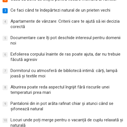
Ce faci când te îndepărtezi natural de un prieten vechi
3
Apartamente de vânzare: Criterii care te ajută să iei decizia
4
corectă
Documentare care îți pot deschide interesul pentru domenii
5
noi
Exfolierea corpului înainte de ras poate ajuta, dar nu trebuie
6
făcută agresiv
Dormitorul cu atmosferă de bibliotecă intimă: cărți, lampă
7
joasă și textile moi
Aburirea poate reda aspectul îngrijit fără riscurile unei
8
temperaturi prea mari
Pantalonii din in pot arăta rafinat chiar și atunci când se
9
șifonează natural
Locuri unde poți merge pentru o vacanță de cuplu relaxată și
10
naturală