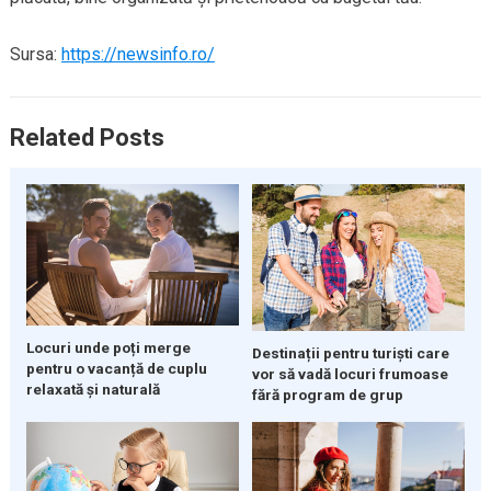
Sursa:
https://newsinfo.ro/
Related Posts
Locuri unde poți merge
Destinații pentru turiști care
pentru o vacanță de cuplu
vor să vadă locuri frumoase
relaxată și naturală
fără program de grup