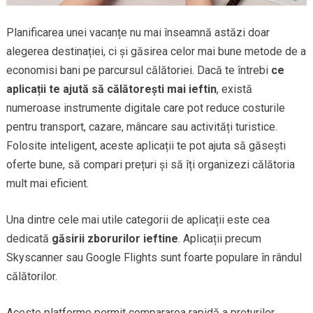
Planificarea unei vacanțe nu mai înseamnă astăzi doar
alegerea destinației, ci și găsirea celor mai bune metode de a
economisi bani pe parcursul călătoriei. Dacă te întrebi
ce
aplicații te ajută să călătorești mai ieftin
, există
numeroase instrumente digitale care pot reduce costurile
pentru transport, cazare, mâncare sau activități turistice.
Folosite inteligent, aceste aplicații te pot ajuta să găsești
oferte bune, să compari prețuri și să îți organizezi călătoria
mult mai eficient.
Una dintre cele mai utile categorii de aplicații este cea
dedicată
găsirii zborurilor ieftine
. Aplicații precum
Skyscanner sau Google Flights sunt foarte populare în rândul
călătorilor.
Aceste platforme permit compararea rapidă a prețurilor