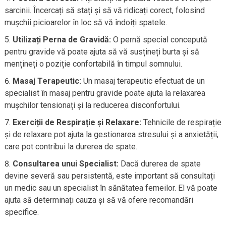
sarcinii. Încercați să stați și să vă ridicați corect, folosind
mușchii picioarelor în loc să vă îndoiți spatele.
Utilizați Perna de Gravidă:
O pernă special concepută
pentru gravide vă poate ajuta să vă susțineți burta și să
mențineți o poziție confortabilă în timpul somnului.
Masaj Terapeutic:
Un masaj terapeutic efectuat de un
specialist în masaj pentru gravide poate ajuta la relaxarea
mușchilor tensionați și la reducerea disconfortului.
Exerciții de Respirație și Relaxare:
Tehnicile de respirație
și de relaxare pot ajuta la gestionarea stresului și a anxietății,
care pot contribui la durerea de spate.
Consultarea unui Specialist:
Dacă durerea de spate
devine severă sau persistentă, este important să consultați
un medic sau un specialist în sănătatea femeilor. El vă poate
ajuta să determinați cauza și să vă ofere recomandări
specifice.