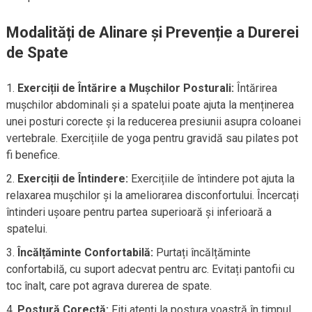
Modalități de Alinare și Prevenție a Durerei
de Spate
Exerciții de Întărire a Mușchilor Posturali:
Întărirea
mușchilor abdominali și a spatelui poate ajuta la menținerea
unei posturi corecte și la reducerea presiunii asupra coloanei
vertebrale. Exercițiile de yoga pentru gravidă sau pilates pot
fi benefice.
Exerciții de Întindere:
Exercițiile de întindere pot ajuta la
relaxarea mușchilor și la ameliorarea disconfortului. Încercați
întinderi ușoare pentru partea superioară și inferioară a
spatelui.
Încălțăminte Confortabilă:
Purtați încălțăminte
confortabilă, cu suport adecvat pentru arc. Evitați pantofii cu
toc înalt, care pot agrava durerea de spate.
Postură Corectă:
Fiți atenți la postura voastră în timpul