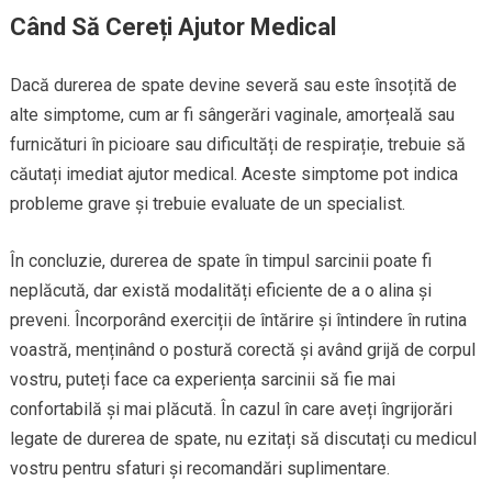
Când Să Cereți Ajutor Medical
Dacă durerea de spate devine severă sau este însoțită de
alte simptome, cum ar fi sângerări vaginale, amorțeală sau
furnicături în picioare sau dificultăți de respirație, trebuie să
căutați imediat ajutor medical. Aceste simptome pot indica
probleme grave și trebuie evaluate de un specialist.
În concluzie, durerea de spate în timpul sarcinii poate fi
neplăcută, dar există modalități eficiente de a o alina și
preveni. Încorporând exerciții de întărire și întindere în rutina
voastră, menținând o postură corectă și având grijă de corpul
vostru, puteți face ca experiența sarcinii să fie mai
confortabilă și mai plăcută. În cazul în care aveți îngrijorări
legate de durerea de spate, nu ezitați să discutați cu medicul
vostru pentru sfaturi și recomandări suplimentare.