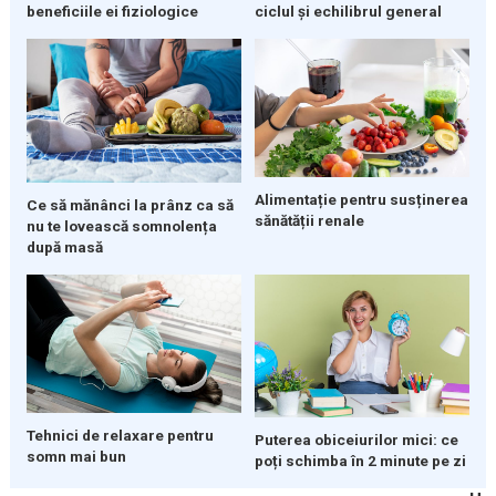
beneficiile ei fiziologice
ciclul și echilibrul general
Alimentație pentru susținerea
Ce să mănânci la prânz ca să
sănătății renale
nu te lovească somnolența
după masă
Tehnici de relaxare pentru
Puterea obiceiurilor mici: ce
somn mai bun
poți schimba în 2 minute pe zi