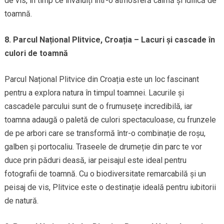
de vis, în timp ce învăluiți într-o atmosferă calmă și idilică de
toamnă.
8. Parcul Național Plitvice, Croația – Lacuri și cascade în
culori de toamnă
Parcul Național Plitvice din Croația este un loc fascinant
pentru a explora natura în timpul toamnei. Lacurile și
cascadele parcului sunt de o frumusețe incredibilă, iar
toamna adaugă o paletă de culori spectaculoase, cu frunzele
de pe arbori care se transformă într-o combinație de roșu,
galben și portocaliu. Traseele de drumeție din parc te vor
duce prin păduri deasă, iar peisajul este ideal pentru
fotografii de toamnă. Cu o biodiversitate remarcabilă și un
peisaj de vis, Plitvice este o destinație ideală pentru iubitorii
de natură.