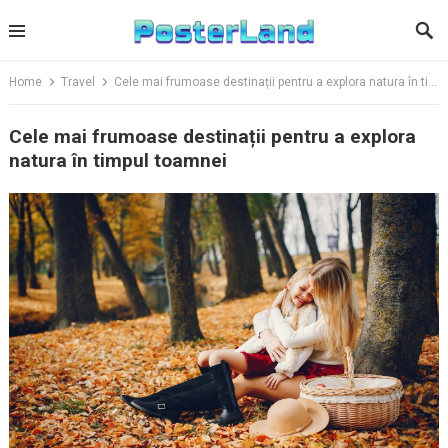
Skip
to
content
Home
Travel
Cele mai frumoase destinații pentru a explora natura în timpul toamnei
Cele mai frumoase destinații pentru a explora
natura în timpul toamnei