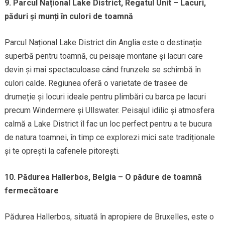
9. Parcul Național Lake District, Regatul Unit – Lacuri,
păduri și munți în culori de toamnă
Parcul Național Lake District din Anglia este o destinație
superbă pentru toamnă, cu peisaje montane și lacuri care
devin și mai spectaculoase când frunzele se schimbă în
culori calde. Regiunea oferă o varietate de trasee de
drumeție și locuri ideale pentru plimbări cu barca pe lacuri
precum Windermere și Ullswater. Peisajul idilic și atmosfera
calmă a Lake District îl fac un loc perfect pentru a te bucura
de natura toamnei, în timp ce explorezi mici sate tradiționale
și te oprești la cafenele pitorești.
10. Pădurea Hallerbos, Belgia – O pădure de toamnă
fermecătoare
Pădurea Hallerbos, situată în apropiere de Bruxelles, este o