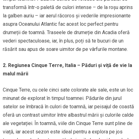
transformă într-o paletă de culori intense – de la roșu aprins
la galben auriu – iar aerul răcoros și vederile impresionante
asupra Oceanului Atlantic fac acest loc perfect pentru
drumeții de toamnă. Traseele de drumeție din Acadia oferă
vederi spectaculoase, iar, în plus, poți să te bucuri de un
răsărit sau apus de soare uimitor de pe vârfurile montane.
2. Regiunea Cinque Terre, Italia – Păduri și viță de vie la
malul mării
Cinque Terre, cu cele cinci sate colorate ale sale, este un loc
minunat de explorat în timpul toamnei. Pădurile din jurul
satelor se îmbracă în culori de toamnă, iar peisajul de coastă
oferă un contrast uimitor între albastrul mării și culorile calde
ale vegetației. În toamnă, viile din Cinque Terre sunt pline de
viață, iar acest sezon este ideal pentru a explora pe jos