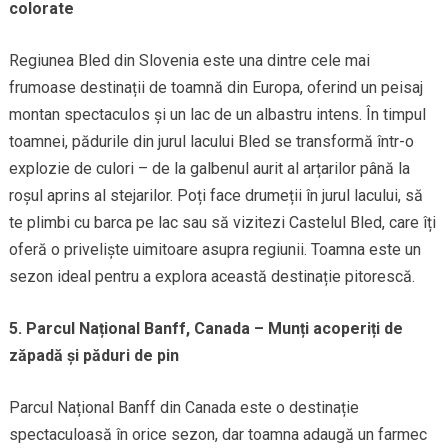
colorate
Regiunea Bled din Slovenia este una dintre cele mai
frumoase destinații de toamnă din Europa, oferind un peisaj
montan spectaculos și un lac de un albastru intens. În timpul
toamnei, pădurile din jurul lacului Bled se transformă într-o
explozie de culori – de la galbenul aurit al arțarilor până la
roșul aprins al stejarilor. Poți face drumeții în jurul lacului, să
te plimbi cu barca pe lac sau să vizitezi Castelul Bled, care îți
oferă o priveliște uimitoare asupra regiunii. Toamna este un
sezon ideal pentru a explora această destinație pitorescă.
5. Parcul Național Banff, Canada – Munți acoperiți de
zăpadă și păduri de pin
Parcul Național Banff din Canada este o destinație
spectaculoasă în orice sezon, dar toamna adaugă un farmec