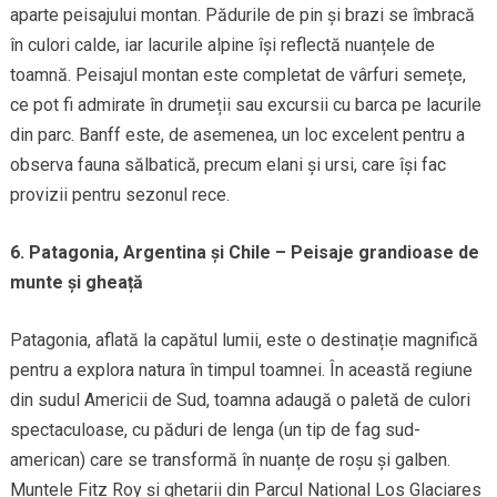
aparte peisajului montan. Pădurile de pin și brazi se îmbracă
în culori calde, iar lacurile alpine își reflectă nuanțele de
toamnă. Peisajul montan este completat de vârfuri semețe,
ce pot fi admirate în drumeții sau excursii cu barca pe lacurile
din parc. Banff este, de asemenea, un loc excelent pentru a
observa fauna sălbatică, precum elani și ursi, care își fac
provizii pentru sezonul rece.
6. Patagonia, Argentina și Chile – Peisaje grandioase de
munte și gheață
Patagonia, aflată la capătul lumii, este o destinație magnifică
pentru a explora natura în timpul toamnei. În această regiune
din sudul Americii de Sud, toamna adaugă o paletă de culori
spectaculoase, cu păduri de lenga (un tip de fag sud-
american) care se transformă în nuanțe de roșu și galben.
Muntele Fitz Roy și ghețarii din Parcul Național Los Glaciares