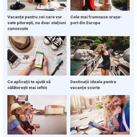
Vacanțe pentru cei care vor
Cele mai frumoase orașe-
sate pitorești, nu doar stațiuni
port din Europa
cunoscute
Ce aplicații te ajută să
Destinații ideale pentru
călătorești mai ieftin
vacanțe scurte