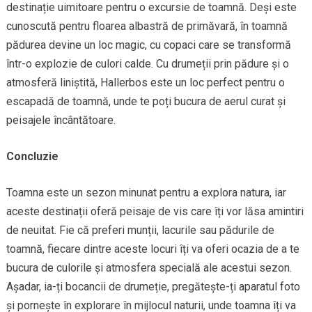
destinație uimitoare pentru o excursie de toamnă. Deși este
cunoscută pentru floarea albastră de primăvară, în toamnă
pădurea devine un loc magic, cu copaci care se transformă
într-o explozie de culori calde. Cu drumeții prin pădure și o
atmosferă liniștită, Hallerbos este un loc perfect pentru o
escapadă de toamnă, unde te poți bucura de aerul curat și
peisajele încântătoare.
Concluzie
Toamna este un sezon minunat pentru a explora natura, iar
aceste destinații oferă peisaje de vis care îți vor lăsa amintiri
de neuitat. Fie că preferi munții, lacurile sau pădurile de
toamnă, fiecare dintre aceste locuri îți va oferi ocazia de a te
bucura de culorile și atmosfera specială ale acestui sezon.
Așadar, ia-ți bocancii de drumeție, pregătește-ți aparatul foto
și pornește în explorare în mijlocul naturii, unde toamna îți va