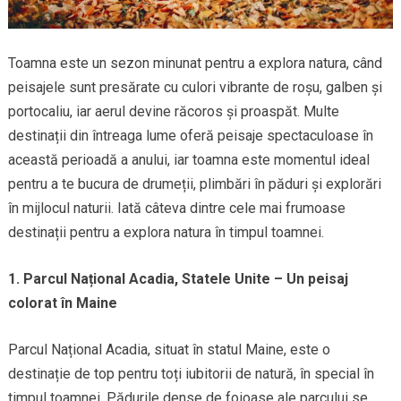
Toamna este un sezon minunat pentru a explora natura, când
peisajele sunt presărate cu culori vibrante de roșu, galben și
portocaliu, iar aerul devine răcoros și proaspăt. Multe
destinații din întreaga lume oferă peisaje spectaculoase în
această perioadă a anului, iar toamna este momentul ideal
pentru a te bucura de drumeții, plimbări în păduri și explorări
în mijlocul naturii. Iată câteva dintre cele mai frumoase
destinații pentru a explora natura în timpul toamnei.
1. Parcul Național Acadia, Statele Unite – Un peisaj
colorat în Maine
Parcul Național Acadia, situat în statul Maine, este o
destinație de top pentru toți iubitorii de natură, în special în
timpul toamnei. Pădurile dense de foioase ale parcului se