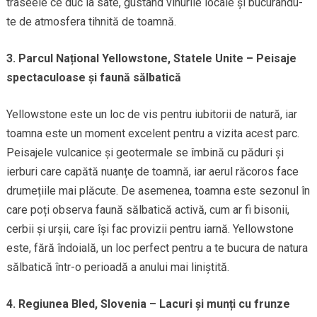
traseele ce duc la sate, gustând vinurile locale și bucurându-
te de atmosfera tihnită de toamnă.
3. Parcul Național Yellowstone, Statele Unite – Peisaje
spectaculoase și faună sălbatică
Yellowstone este un loc de vis pentru iubitorii de natură, iar
toamna este un moment excelent pentru a vizita acest parc.
Peisajele vulcanice și geotermale se îmbină cu păduri și
ierburi care capătă nuanțe de toamnă, iar aerul răcoros face
drumețiile mai plăcute. De asemenea, toamna este sezonul în
care poți observa faună sălbatică activă, cum ar fi bisonii,
cerbii și urșii, care își fac provizii pentru iarnă. Yellowstone
este, fără îndoială, un loc perfect pentru a te bucura de natura
sălbatică într-o perioadă a anului mai liniștită.
4. Regiunea Bled, Slovenia – Lacuri și munți cu frunze