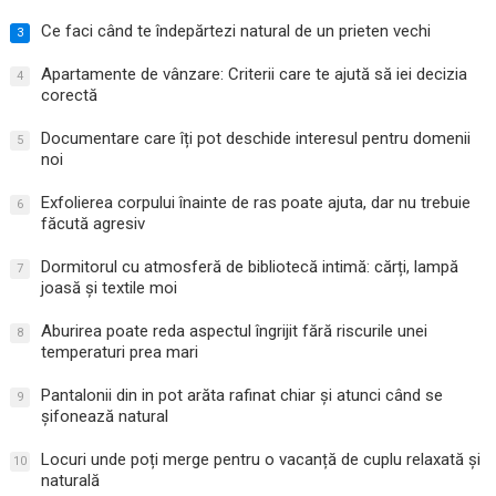
Ce faci când te îndepărtezi natural de un prieten vechi
3
Apartamente de vânzare: Criterii care te ajută să iei decizia
4
corectă
Documentare care îți pot deschide interesul pentru domenii
5
noi
Exfolierea corpului înainte de ras poate ajuta, dar nu trebuie
6
făcută agresiv
Dormitorul cu atmosferă de bibliotecă intimă: cărți, lampă
7
joasă și textile moi
Aburirea poate reda aspectul îngrijit fără riscurile unei
8
temperaturi prea mari
Pantalonii din in pot arăta rafinat chiar și atunci când se
9
șifonează natural
Locuri unde poți merge pentru o vacanță de cuplu relaxată și
10
naturală