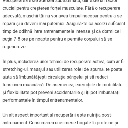
Recuperarea este adesea subestimată, dar este un factor
crucial pentru creșterea forței musculare. Fără o recuperare
adecvată, mușchii tăi nu vor avea timpul necesar pentru a se
repara și a deveni mai puternici. Asigură-te că acorzi suficient
timp de odihnă între antrenamentele intense și că dormi cel
puțin 7-8 ore pe noapte pentru a permite corpului să se
regenereze.
În plus, includerea unor tehnici de recuperare activă, cum ar fi
stretching-ul, masajul sau utilizarea rolei de spumă, te poate
ajuta să îmbunătățești circulația sângelui și să reduci
tensiunea musculară. De asemenea, exercițiile de mobilitate
și flexibilitate pot preveni accidentările și îți pot îmbunătăți
performanțele în timpul antrenamentelor.
Un alt aspect important al recuperării este nutriția post-
antrenament. Consumarea unei mese bogate în proteine și