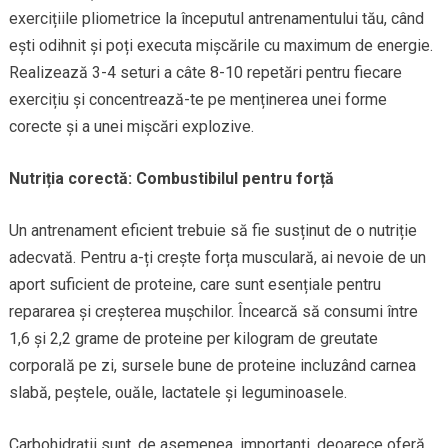
exercițiile pliometrice la începutul antrenamentului tău, când
ești odihnit și poți executa mișcările cu maximum de energie.
Realizează 3-4 seturi a câte 8-10 repetări pentru fiecare
exercițiu și concentrează-te pe menținerea unei forme
corecte și a unei mișcări explozive.
Nutriția corectă: Combustibilul pentru forță
Un antrenament eficient trebuie să fie susținut de o nutriție
adecvată. Pentru a-ți crește forța musculară, ai nevoie de un
aport suficient de proteine, care sunt esențiale pentru
repararea și creșterea mușchilor. Încearcă să consumi între
1,6 și 2,2 grame de proteine per kilogram de greutate
corporală pe zi, sursele bune de proteine incluzând carnea
slabă, peștele, ouăle, lactatele și leguminoasele.
Carbohidrații sunt, de asemenea, importanți, deoarece oferă