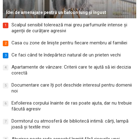
Idei de amenajare pentru un balcon lung și îngust
Scalpul sensibil tolerează mai greu parfumurile intense și
1
agenții de curățare agresivi
Casa cu zone de liniște pentru fiecare membru al familiei
2
Ce faci când te îndepărtezi natural de un prieten vechi
3
Apartamente de vânzare: Criterii care te ajută să iei decizia
4
corectă
Documentare care îți pot deschide interesul pentru domenii
5
noi
Exfolierea corpului înainte de ras poate ajuta, dar nu trebuie
6
făcută agresiv
Dormitorul cu atmosferă de bibliotecă intimă: cărți, lampă
7
joasă și textile moi