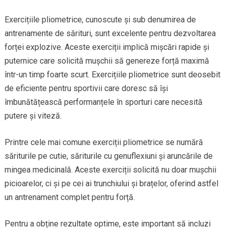
Exercițiile pliometrice, cunoscute și sub denumirea de
antrenamente de sărituri, sunt excelente pentru dezvoltarea
forței explozive. Aceste exerciții implică mișcări rapide și
puternice care solicită mușchii să genereze forță maximă
într-un timp foarte scurt. Exercițiile pliometrice sunt deosebit
de eficiente pentru sportivii care doresc să își
îmbunătățească performanțele în sporturi care necesită
putere și viteză.
Printre cele mai comune exerciții pliometrice se numără
săriturile pe cutie, săriturile cu genuflexiuni și aruncările de
mingea medicinală. Aceste exerciții solicită nu doar mușchii
picioarelor, ci și pe cei ai trunchiului și brațelor, oferind astfel
un antrenament complet pentru forță.
Pentru a obține rezultate optime, este important să incluzi