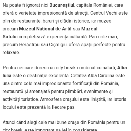
Nu poate fi ignorat nici
Bucureștiul
, capitala României, care
oferă o varietate impresionantă de atracții. Centrul Vechi este
plin de restaurante, baruri și clădiri istorice, iar muzee
precum
Muzeul Național de Artă
sau
Muzeul
Satului
completează experiența culturală. Parcurile mari,
precum Herăstrău sau Cișmigiu, oferă spații perfecte pentru
relaxare.
Pentru cei care doresc un city break combinat cu natură,
Alba
Iulia
este o destinație excelentă. Cetatea Alba Carolina este
una dintre cele mai impresionante fortificații din România,
restaurată și amenajată pentru plimbări, evenimente și
activități turistice. Atmosfera orașului este liniștită, iar istoria
locului este prezentă la fiecare pas.
Atunci când alegi cele mai bune orașe din România pentru un
city break, este important să iei în considerare