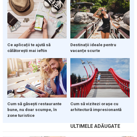
Ce aplicații te ajută să
Destinații ideale pentru
călătorești mai ieftin
vacanțe scurte
Cum să găsești restaurante
Cum să vizitezi orașe cu
bune, nu doar scumpe, în
arhitectură impresionantă
zone turistice
ULTIMELE ADĂUGATE