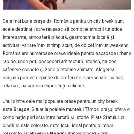
Cele mai bune orașe din România pentru un city break sunt
acele destinații care reușesc să combine atracții turistice
interesante, atmosferă plăcută, gastronomie locală și
activități variate într-un timp scurt, de obicei într-un weekend.
România are numeroase orașe ideale pentru escapade urbane
rapide, unde poți descoperi arhitectură istorică, muzee,
cafenele cochete și zone pietonale animate. Alegerea
orașului potrivit depinde de preferințele personale: cultură,
relaxare, natură sau experiențe culinare.
Unul dintre cele mai populare orașe pentru un city break
este
Brașov
. Situat la poalele muntelui Tâmpa, orașul oferă o
combinație perfectă între natură și istorie. Piața Sfatului, cu
clădirile sale colorate, este locul ideal pentru plimbări
relaxante, iar
Biserica Neagră
impresionează prin