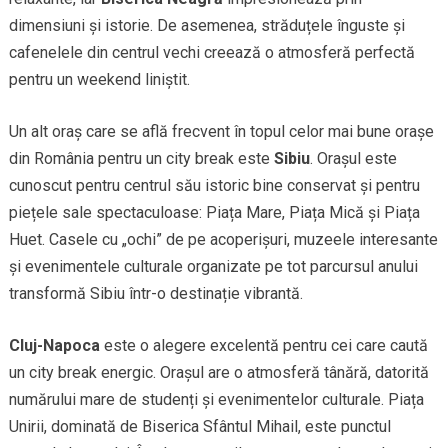
dimensiuni și istorie. De asemenea, străduțele înguste și
cafenelele din centrul vechi creează o atmosferă perfectă
pentru un weekend liniștit.
Un alt oraș care se află frecvent în topul celor mai bune orașe
din România pentru un city break este
Sibiu
. Orașul este
cunoscut pentru centrul său istoric bine conservat și pentru
piețele sale spectaculoase: Piața Mare, Piața Mică și Piața
Huet. Casele cu „ochi” de pe acoperișuri, muzeele interesante
și evenimentele culturale organizate pe tot parcursul anului
transformă Sibiu într-o destinație vibrantă.
Cluj-Napoca
este o alegere excelentă pentru cei care caută
un city break energic. Orașul are o atmosferă tânără, datorită
numărului mare de studenți și evenimentelor culturale. Piața
Unirii, dominată de Biserica Sfântul Mihail, este punctul