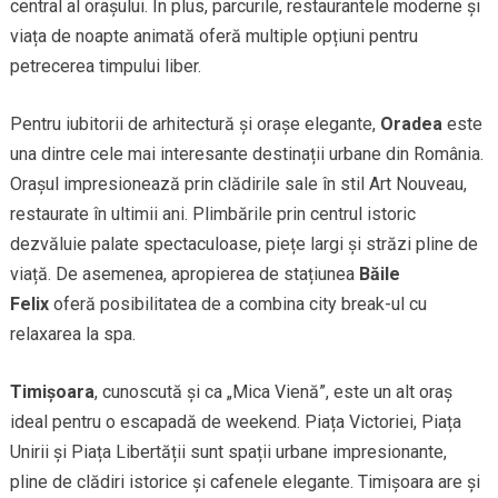
central al orașului. În plus, parcurile, restaurantele moderne și
viața de noapte animată oferă multiple opțiuni pentru
petrecerea timpului liber.
Pentru iubitorii de arhitectură și orașe elegante,
Oradea
este
una dintre cele mai interesante destinații urbane din România.
Orașul impresionează prin clădirile sale în stil Art Nouveau,
restaurate în ultimii ani. Plimbările prin centrul istoric
dezvăluie palate spectaculoase, piețe largi și străzi pline de
viață. De asemenea, apropierea de stațiunea
Băile
Felix
oferă posibilitatea de a combina city break-ul cu
relaxarea la spa.
Timișoara
, cunoscută și ca „Mica Vienă”, este un alt oraș
ideal pentru o escapadă de weekend. Piața Victoriei, Piața
Unirii și Piața Libertății sunt spații urbane impresionante,
pline de clădiri istorice și cafenele elegante. Timișoara are și