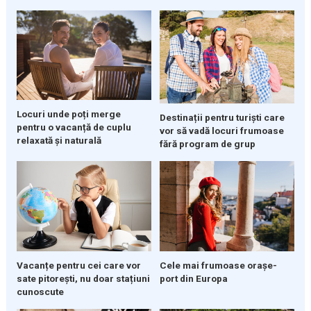
Locuri unde poți merge
Destinații pentru turiști care
pentru o vacanță de cuplu
vor să vadă locuri frumoase
relaxată și naturală
fără program de grup
Vacanțe pentru cei care vor
Cele mai frumoase orașe-
sate pitorești, nu doar stațiuni
port din Europa
cunoscute