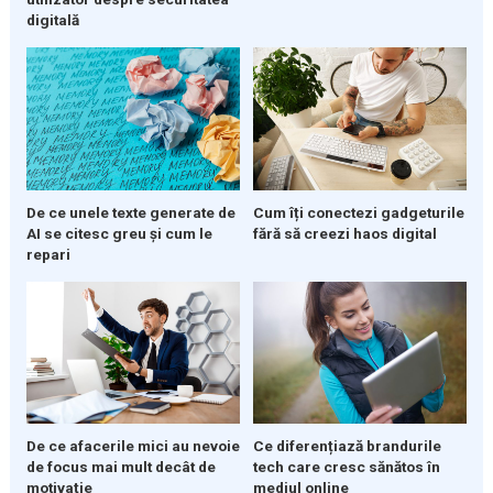
digitală
De ce unele texte generate de
Cum îți conectezi gadgeturile
AI se citesc greu și cum le
fără să creezi haos digital
repari
De ce afacerile mici au nevoie
Ce diferențiază brandurile
de focus mai mult decât de
tech care cresc sănătos în
motivație
mediul online