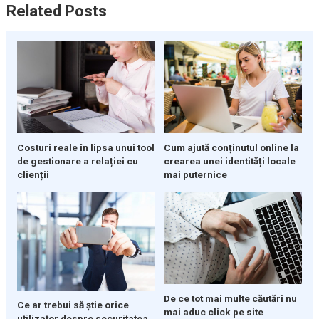
Related Posts
Costuri reale în lipsa unui tool
Cum ajută conținutul online la
de gestionare a relației cu
crearea unei identități locale
clienții
mai puternice
De ce tot mai multe căutări nu
Ce ar trebui să știe orice
mai aduc click pe site
utilizator despre securitatea