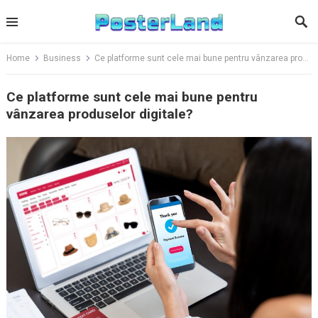
Skip
to
content
Home
Business
Ce platforme sunt cele mai bune pentru vânzarea produselor digitale?
Ce platforme sunt cele mai bune pentru
vânzarea produselor digitale?