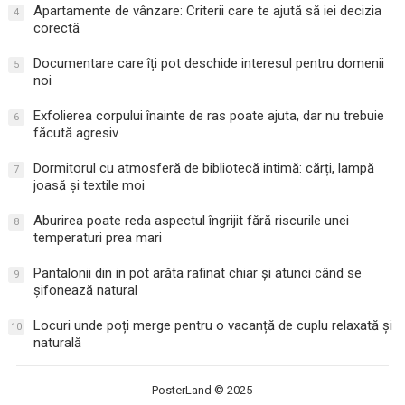
Apartamente de vânzare: Criterii care te ajută să iei decizia
4
corectă
Documentare care îți pot deschide interesul pentru domenii
5
noi
Exfolierea corpului înainte de ras poate ajuta, dar nu trebuie
6
făcută agresiv
Dormitorul cu atmosferă de bibliotecă intimă: cărți, lampă
7
joasă și textile moi
Aburirea poate reda aspectul îngrijit fără riscurile unei
8
temperaturi prea mari
Pantalonii din in pot arăta rafinat chiar și atunci când se
9
șifonează natural
Locuri unde poți merge pentru o vacanță de cuplu relaxată și
10
naturală
PosterLand
© 2025