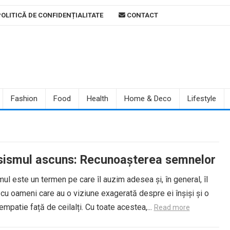
OLITICĂ DE CONFIDENȚIALITATE
CONTACT
Fashion
Food
Health
Home & Deco
Lifestyle
sismul ascuns: Recunoașterea semnelor
ul este un termen pe care îl auzim adesea și, în general, îl
u oameni care au o viziune exagerată despre ei înșiși și o
empatie față de ceilalți. Cu toate acestea,...
Read more