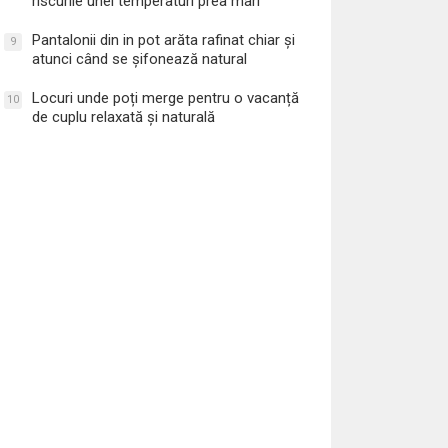
riscurile unei temperaturi prea mari
Pantalonii din in pot arăta rafinat chiar și
9
atunci când se șifonează natural
Locuri unde poți merge pentru o vacanță
10
de cuplu relaxată și naturală