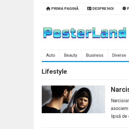
Skip
PRIMA PAGINĂ
DESPRE NOI
P
to
content
Auto
Beauty
Business
Diverse
Lifestyle
Narci
Narcisism
asociem c
lipsă de 