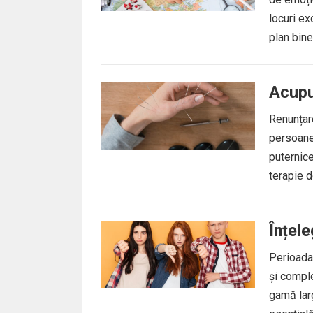
locuri ex
plan bine.
Acupu
Renunțare
persoane
puternic
terapie d
Înțele
Perioada
și compl
gamă larg