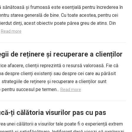
ă sănătoasă și frumoasă este esențială pentru încrederea în
entru starea generală de bine. Cu toate acestea, pentru cei
ierdut dinți, acest obiectiv poate părea greu de atins. Din
.
Read more
gii de reținere și recuperare a clienților
ice afacere, clienții reprezintă o resursă valoroasă. Fie că
a despre clienți existenți sau despre cei care au părăsit
 strategiile de reținere și recuperare a clienților sunt
 pentru succesul pe termen...
Read more
ică-ți călătoria visurilor pas cu pas
rea unei călătorii a visurilor tale poate fi o experiență extrem
nantă și satisfăcătoare. Indiferent dacă visezi să explorezi