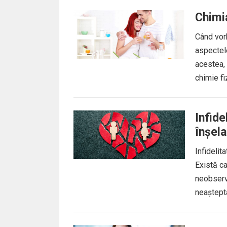
Chimia
Când vor
aspectele
acestea, 
chimie fi
Infide
înșel
Infidelit
Există ca
neobserva
neaștepta