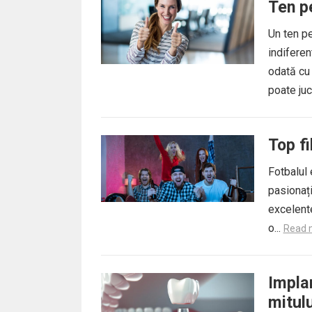
Ten pe
Un ten pe
indiferen
odată cu 
poate juc
Top f
Fotbalul 
pasionați
excelente
o...
Read 
Implan
mitulu