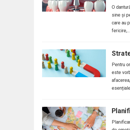
O dantur
sine și p
care au p
fericire,..
Strate
Pentru or
este vorb
afacerea,
esențiale
Planif
Planifica
de emoțio