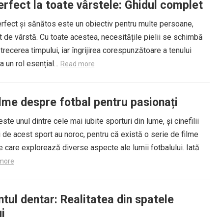
rfect la toate vârstele: Ghidul complet
rfect și sănătos este un obiectiv pentru multe persoane,
t de vârstă. Cu toate acestea, necesitățile pielii se schimbă
trecerea timpului, iar îngrijirea corespunzătoare a tenului
a un rol esențial...
Read more
ilme despre fotbal pentru pasionați
este unul dintre cele mai iubite sporturi din lume, și cinefilii
 de acest sport au noroc, pentru că există o serie de filme
 care explorează diverse aspecte ale lumii fotbalului. Iată
more
tul dentar: Realitatea din spatele
i