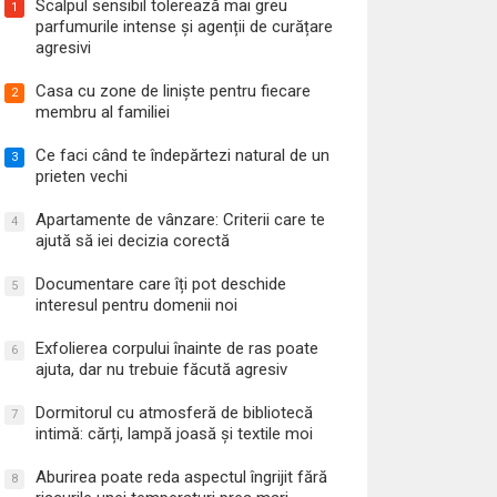
Scalpul sensibil tolerează mai greu
1
parfumurile intense și agenții de curățare
agresivi
Casa cu zone de liniște pentru fiecare
2
membru al familiei
Ce faci când te îndepărtezi natural de un
3
prieten vechi
Apartamente de vânzare: Criterii care te
4
ajută să iei decizia corectă
Documentare care îți pot deschide
5
interesul pentru domenii noi
Exfolierea corpului înainte de ras poate
6
ajuta, dar nu trebuie făcută agresiv
Dormitorul cu atmosferă de bibliotecă
7
intimă: cărți, lampă joasă și textile moi
Aburirea poate reda aspectul îngrijit fără
8