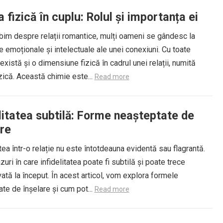
 fizică în cuplu: Rolul și importanța ei
bim despre relații romantice, mulți oameni se gândesc la
 emoționale și intelectuale ale unei conexiuni. Cu toate
există și o dimensiune fizică în cadrul unei relații, numită
zică. Această chimie este...
Read more
litatea subtilă: Forme neașteptate de
are
atea într-o relație nu este întotdeauna evidentă sau flagrantă.
zuri în care infidelitatea poate fi subtilă și poate trece
tă la început. În acest articol, vom explora formele
te de înșelare și cum pot...
Read more