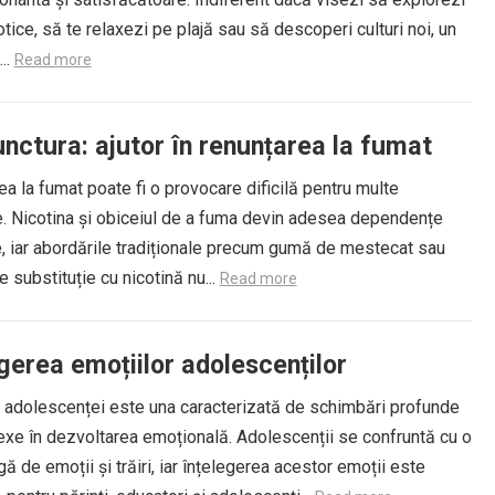
otice, să te relaxezi pe plajă sau să descoperi culturi noi, un
..
Read more
nctura: ajutor în renunțarea la fumat
a la fumat poate fi o provocare dificilă pentru multe
. Nicotina și obiceiul de a fuma devin adesea dependențe
e, iar abordările tradiționale precum gumă de mestecat sau
e substituție cu nicotină nu...
Read more
gerea emoțiilor adolescenților
 adolescenței este una caracterizată de schimbări profunde
exe în dezvoltarea emoțională. Adolescenții se confruntă cu o
ă de emoții și trăiri, iar înțelegerea acestor emoții este