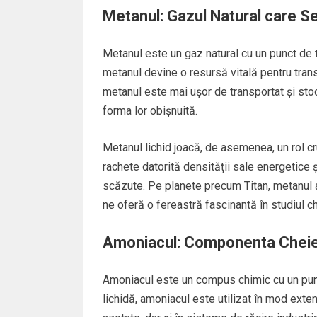
Metanul: Gazul Natural care S
Metanul este un gaz natural cu un punct de t
metanul devine o resursă vitală pentru trans
metanul este mai ușor de transportat și stoca
forma lor obișnuită.
Metanul lichid joacă, de asemenea, un rol cru
rachete datorită densității sale energetice și
scăzute. Pe planete precum Titan, metanul apa
ne oferă o fereastră fascinantă în studiul ch
Amoniacul: Componenta Cheie a
Amoniacul este un compus chimic cu un punc
lichidă, amoniacul este utilizat în mod exten