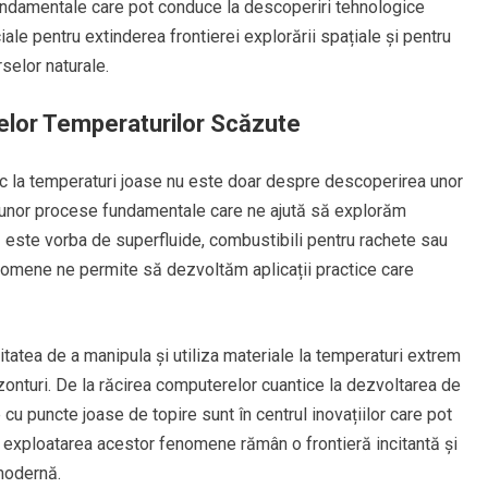
undamentale care pot conduce la descoperiri tehnologice
iale pentru extinderea frontierei explorării spațiale și pentru
rselor naturale.
relor Temperaturilor Scăzute
sc la temperaturi joase nu este doar despre descoperirea unor
rea unor procese fundamentale care ne ajută să explorăm
că este vorba de superfluide, combustibili pentru rachete sau
nomene ne permite să dezvoltăm aplicații practice care
tea de a manipula și utiliza materiale la temperaturi extrem
onturi. De la răcirea computerelor cuantice la dezvoltarea de
cu puncte joase de topire sunt în centrul inovațiilor care pot
i exploatarea acestor fenomene rămân o frontieră incitantă și
 modernă.