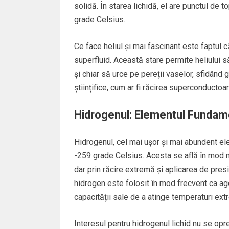
solidă. În starea lichidă, el are punctul de 
grade Celsius.
Ce face heliul și mai fascinant este faptul 
superfluid. Această stare permite heliului s
și chiar să urce pe pereții vaselor, sfidând g
științifice, cum ar fi răcirea superconductoar
Hidrogenul: Elementul Fundame
Hidrogenul, cel mai ușor și mai abundent el
-259 grade Celsius. Acesta se află în mod na
dar prin răcire extremă și aplicarea de presi
hidrogen este folosit în mod frecvent ca agent
capacității sale de a atinge temperaturi ex
Interesul pentru hidrogenul lichid nu se opre