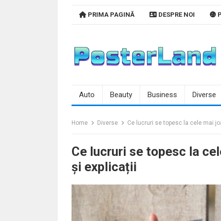
Skip
PRIMA PAGINĂ
DESPRE NOI
P
to
content
Auto
Beauty
Business
Diverse
Home
Diverse
Ce lucruri se topesc la cele mai j
Ce lucruri se topesc la c
și explicații