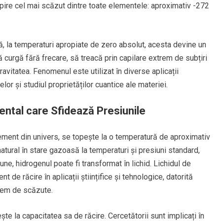
topire cel mai scăzut dintre toate elementele: aproximativ -272
că, la temperaturi apropiate de zero absolut, acesta devine un
ă curgă fără frecare, să treacă prin capilare extrem de subțiri
ravitatea. Fenomenul este utilizat în diverse aplicații
elor și studiul proprietăților cuantice ale materiei.
ntal care Sfidează Presiunile
ement din univers, se topește la o temperatură de aproximativ
tural în stare gazoasă la temperaturi și presiuni standard,
une, hidrogenul poate fi transformat în lichid. Lichidul de
 de răcire în aplicații științifice și tehnologice, datorită
trem de scăzute.
ște la capacitatea sa de răcire. Cercetătorii sunt implicați în