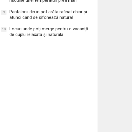
riscurile unei temperaturi prea mari
Pantalonii din in pot arăta rafinat chiar și
9
atunci când se șifonează natural
Locuri unde poți merge pentru o vacanță
10
de cuplu relaxată și naturală