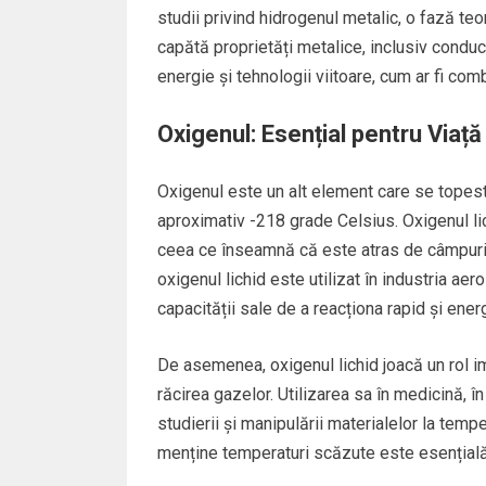
studii privind hidrogenul metalic, o fază teo
capătă proprietăți metalice, inclusiv conduce
energie și tehnologii viitoare, cum ar fi comb
Oxigenul: Esențial pentru Viață
Oxigenul este un alt element care se topest
aproximativ -218 grade Celsius. Oxigenul li
ceea ce înseamnă că este atras de câmpuril
oxigenul lichid este utilizat în industria ae
capacității sale de a reacționa rapid și ener
De asemenea, oxigenul lichid joacă un rol im
răcirea gazelor. Utilizarea sa în medicină, î
studierii și manipulării materialelor la tempe
menține temperaturi scăzute este esențială