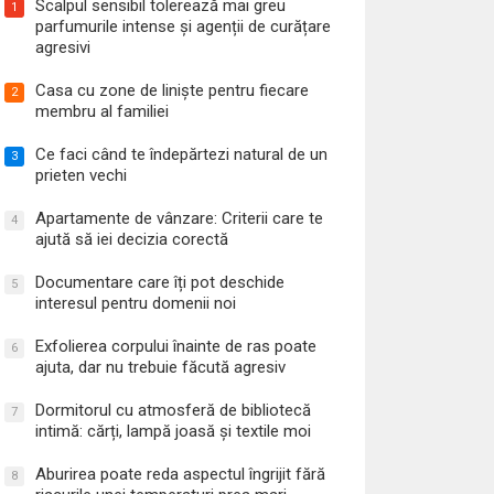
Scalpul sensibil tolerează mai greu
1
parfumurile intense și agenții de curățare
agresivi
Casa cu zone de liniște pentru fiecare
2
membru al familiei
Ce faci când te îndepărtezi natural de un
3
prieten vechi
Apartamente de vânzare: Criterii care te
4
ajută să iei decizia corectă
Documentare care îți pot deschide
5
interesul pentru domenii noi
Exfolierea corpului înainte de ras poate
6
ajuta, dar nu trebuie făcută agresiv
Dormitorul cu atmosferă de bibliotecă
7
intimă: cărți, lampă joasă și textile moi
Aburirea poate reda aspectul îngrijit fără
8