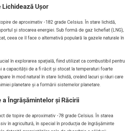
e Lichidează Ușor
opire de aproximativ -182 grade Celsius. În stare lichidă,
portul și stocarea energiei. Sub formă de gaz lichefiat (LNG),
t, ceea ce îl face o alternativă populară la gazele naturale în
cial în explorarea spațială, fiind utilizat ca combustibil pentru
 a capacității de a fi răcit și stocat la temperaturi foarte
re în mod natural în stare lichidă, creând lacuri și râuri care
imiei planetare și a formării sistemelor planetare.
 Îngrășămintelor și Răcirii
t de topire de aproximativ -78 grade Celsius. În starea
siv în agricultură, în special în producția de îngrășăminte