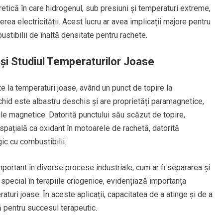
retică în care hidrogenul, sub presiuni și temperaturi extreme,
rea electricității. Acest lucru ar avea implicații majore pentru
ustibilii de înaltă densitate pentru rachete.
 și Studiul Temperaturilor Joase
e la temperaturi joase, având un punct de topire la
chid este albastru deschis și are proprietăți paramagnetice,
e magnetice. Datorită punctului său scăzut de topire,
rospațială ca oxidant în motoarele de rachetă, datorită
gic cu combustibilii.
portant în diverse procese industriale, cum ar fi separarea și
n special în terapiile criogenice, evidențiază importanța
raturi joase. În aceste aplicații, capacitatea de a atinge și de a
 pentru succesul terapeutic.