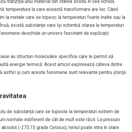
 tranziția unui material din starea solidă în cea lichidă.
ntă temperatura la care această transformare are loc. Când
m la metale care se topesc la temperaturi foarte înalte sau la
Însă, există substanțe care își schimbă starea la temperaturi
 fenomene deschide un univers fascinant de explicații
oase au structuri moleculare specifice care le permit să
 multă energie termică. Acest articol explorează câteva dintre
ă astfel și cum aceste fenomene sunt relevante pentru știință
Gravitatea
plu de substanță care se topeste la temperaturi extrem de
siuni normale indiferent de cât de mult este răcit. La presiuni
absolut (-273,15 grade Celsius), heliul poate intra în stare