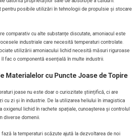
le datorită proprietăților sale de absorbție a căldurii.
pentru posibile utilizări în tehnologii de propulsie și stocare
pire comparativ cu alte substanțe discutate, amoniacul este
 procesele industriale care necesită temperaturi controlate.
ociate utilizării amoniacului lichid necesită măsuri riguroase
 îl fac o componentă esențială în multe industrii.
i ale Materialelor cu Puncte Joase de Topire
aturi joase nu este doar o curiozitate științifică, ci are
i cu zi și în industrie. De la utilizarea heliului în imagistica
oxigenul lichid în rachete spațiale, cunoașterea și controlul
în diverse domenii.
 de fază la temperaturi scăzute ajută la dezvoltarea de noi