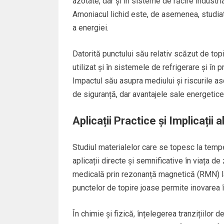
azotate, dar și în sisteme de răcire industria
Amoniacul lichid este, de asemenea, studiat 
a energiei.
Datorită punctului său relativ scăzut de to
utilizat și în sistemele de refrigerare și în
Impactul său asupra mediului și riscurile as
de siguranță, dar avantajele sale energetice
Aplicații Practice și Implicați
Studiul materialelor care se topesc la temper
aplicații directe și semnificative în viața de z
medicală prin rezonanță magnetică (RMN) la 
punctelor de topire joase permite inovarea 
În chimie și fizică, înțelegerea tranzițiilor