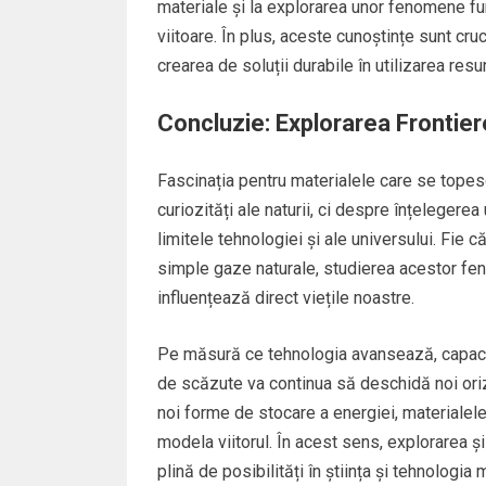
materiale și la explorarea unor fenomene f
viitoare. În plus, aceste cunoștințe sunt cruc
crearea de soluții durabile în utilizarea resu
Concluzie: Explorarea Frontie
Fascinația pentru materialele care se tope
curiozități ale naturii, ci despre înțelege
limitele tehnologiei și ale universului. Fie 
simple gaze naturale, studierea acestor fe
influențează direct viețile noastre.
Pe măsură ce tehnologia avansează, capacita
de scăzute va continua să deschidă noi oriz
noi forme de stocare a energiei, materialele 
modela viitorul. În acest sens, explorarea ș
plină de posibilități în știința și tehnologia