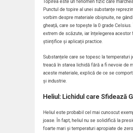
Topirea este un fenomen fizic care marchează
Punctul de topire al unei substanțe reprezi
vorbim despre materiale obișnuite, ne gândi
gheață, care se topește la 0 grade Celsius. 
extrem de scăzute, iar înțelegerea acestor
științifice și aplicații practice.
Substanțele care se topesc la temperaturi j
treacă în starea lichidă fără a fi nevoie de
aceste materiale, explică de ce se comport
și industrie.
Heliul: Lichidul care Sfidează 
Heliul este probabil cel mai cunoscut exem
joase. În fapt, heliul nu se solidifică la pre
foarte mari și temperaturi apropiate de zero 